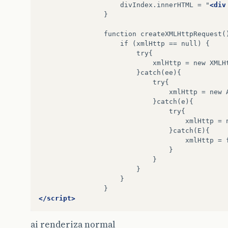
divIndex.innerHTML
=
"
<div
function
createXMLHttpRequest(
if
(xmlHttp
==
null)
xmlHttp
=
new
xmlHttp
=
new
xmlHttp
=
xmlHttp
=
</script>
ai renderiza normal