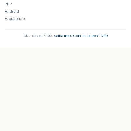
PHP
Android
Arquitetura
GUJ: desde 2002.
·
Saiba mais
·
Contribuidores
·
LGPD