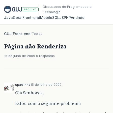
Discussoes de Programacao e
ARQUIVO
Tecnologia
Java
Geral
Front‑end
Mobile
SQL
JS
PHP
Android
GUJ
/
Front-end
/
Topico
Página não Renderiza
15 de julho de 2009
0 respostas
spadinha
15 de julho de 2009
Olá Senhores,
Estou com o seguinte problema