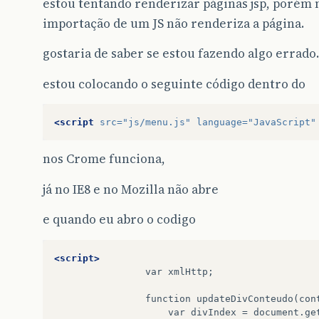
estou tentando renderizar páginas jsp, porém 
importação de um JS não renderiza a página.
gostaria de saber se estou fazendo algo errad
estou colocando o seguinte código dentro do
<script
src=
"js/menu.js"
language=
"JavaScript"
nos Crome funciona,
já no IE8 e no Mozilla não abre
e quando eu abro o codigo
<script>
var
function
updateDivConteudo(con
var
divIndex
=