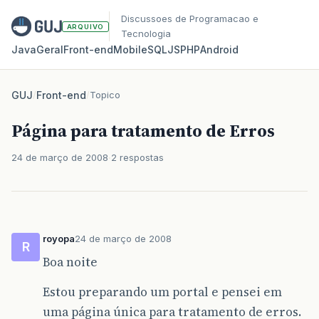
Discussoes de Programacao e
ARQUIVO
Tecnologia
Java
Geral
Front‑end
Mobile
SQL
JS
PHP
Android
GUJ
/
Front-end
/
Topico
Página para tratamento de Erros
24 de março de 2008
2 respostas
royopa
24 de março de 2008
R
Boa noite
Estou preparando um portal e pensei em
uma página única para tratamento de erros.