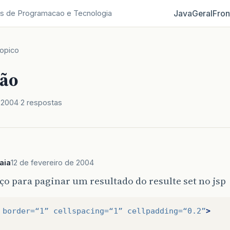
Java
Geral
Fron
s de Programacao e Tecnologia
opico
ão
e 2004
2 respostas
aia
12 de fevereiro de 2004
o para paginar um resultado do resulte set no jsp
border=
“1”
cellspacing=
“1”
cellpadding=
“0.2”
>