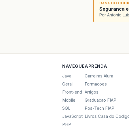
CASA DO COD
Seguranca em
Por Antonio Lu
NAVEGUE
APRENDA
Java
Carreiras Alura
Geral
Formacoes
Front-end
Artigos
Mobile
Graduacao FIAP
SQL
Pos-Tech FIAP
JavaScript
Livros Casa do Codig
PHP