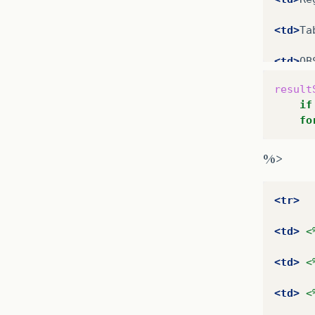
<td>
Ta
<td>
OB
result
</tr>
if
fo
<%
!
Re
<%
%>
int
ma
<tr>
<td>
<
<td>
<
<td>
<