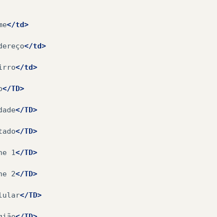
me
</td>
dereço
</td>
irro
</td>
p
</TD>
dade
</TD>
tado
</TD>
ne
1
</TD>
ne
2
</TD>
lular
</TD>
gião
</TD>