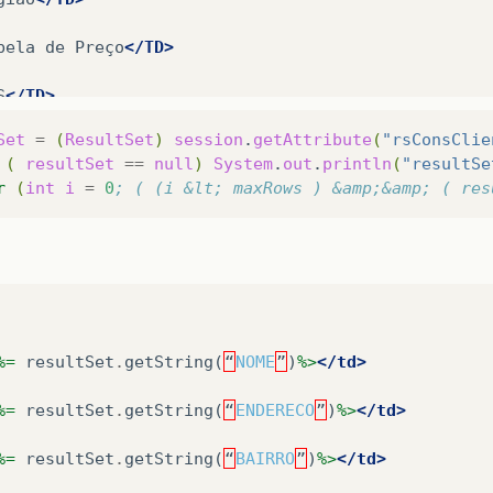
bela
de
Preço
</TD>
S
</TD>
Set
=
(
ResultSet
)
session
.
getAttribute
(
"rsConsClie
(
resultSet
==
null
)
System
.
out
.
println
(
"resultSe
r
(
int
i
=
0
; ( (i &lt; maxRows ) &amp;&amp; ( res
sultSet
resultSet
=
null
;
%>
xRows
=
2
;
%=
resultSet
.
getString
(
“
NOME
”
)
%>
</td>
%=
resultSet
.
getString
(
“
ENDERECO
”
)
%>
</td>
%=
resultSet
.
getString
(
“
BAIRRO
”
)
%>
</td>