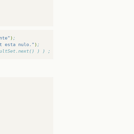
nte"
)
;
t esta nulo."
)
;
ultSet.next() ) ) ; i++){