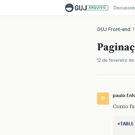
Discussoe
ARQUIVO
GUJ
Front-end
/
/
T
Paginaç
12 de fevereiro d
paulo.f.nh
P
Como faç
<TABLE