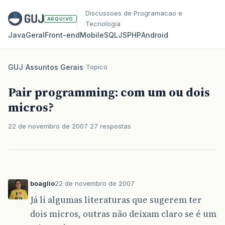
Discussoes de Programacao e
ARQUIVO
Tecnologia
Java
Geral
Front‑end
Mobile
SQL
JS
PHP
Android
GUJ
/
Assuntos Gerais
/
Topico
Pair programming: com um ou dois
micros?
22 de novembro de 2007
27 respostas
boaglio
22 de novembro de 2007
Já li algumas literaturas que sugerem ter
dois micros, outras não deixam claro se é um