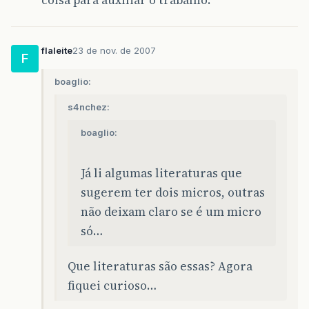
coisa para auxiliar o trabalho.
flaleite
23 de nov. de 2007
F
boaglio:
s4nchez:
boaglio:
Já li algumas literaturas que
sugerem ter dois micros, outras
não deixam claro se é um micro
só…
Que literaturas são essas? Agora
fiquei curioso…