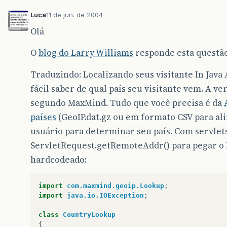
Luca
11 de jun. de 2004
Olá
O
blog do Larry Williams
responde esta questã
Traduzindo: Localizando seus visitante In Jav
fácil saber de qual país seu visitante vem. A v
segundo MaxMind. Tudo que você precisa é da
países
(GeoIP.dat.gz ou em formato CSV para ali
usuário para determinar seu país. Com servlet
ServletRequest.getRemoteAddr() para pegar o I
hardcodeado:
import
com.maxmind.geoip.Lookup
;
import
java.io.IOException
;
class
CountryLookup
{