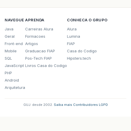
NAVEGUE
APRENDA
CONHECA O GRUPO
Java
Carreiras Alura
Alura
Geral
Formacoes
Lumina
Front-end
Artigos
FIAP
Mobile
Graduacao FIAP
Casa do Codigo
SQL
Pos-Tech FIAP
Hipsters.tech
JavaScript
Livros Casa do Codigo
PHP
Android
Arquitetura
GUJ: desde 2002.
·
Saiba mais
·
Contribuidores
·
LGPD