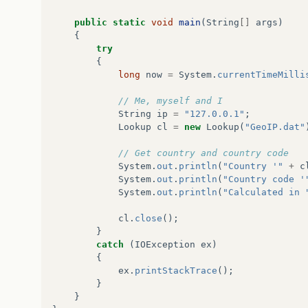
public
static
void
main
(
String
[]
args
)
{
try
{
long
now
=
System
.
currentTimeMilli
// Me, myself and I
String
ip
=
"127.0.0.1"
;
Lookup
cl
=
new
Lookup
(
"GeoIP.dat"
// Get country and country code
System
.
out
.
println
(
"Country '"
+
c
System
.
out
.
println
(
"Country code '
System
.
out
.
println
(
"Calculated in 
cl
.
close
();
}
catch
(
IOException
ex
)
{
ex
.
printStackTrace
();
}
}