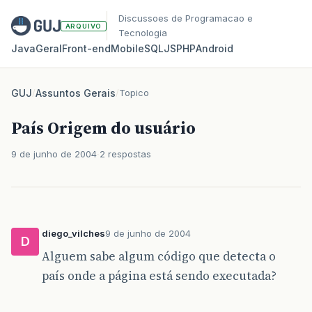
Discussoes de Programacao e
ARQUIVO
Tecnologia
Java
Geral
Front‑end
Mobile
SQL
JS
PHP
Android
GUJ
/
Assuntos Gerais
/
Topico
País Origem do usuário
9 de junho de 2004
2 respostas
diego_vilches
9 de junho de 2004
D
Alguem sabe algum código que detecta o
país onde a página está sendo executada?