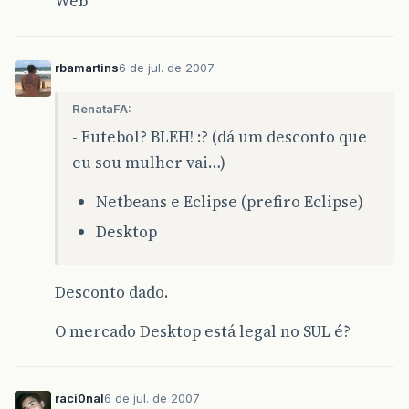
Web
rbamartins
6 de jul. de 2007
RenataFA:
- Futebol? BLEH! :? (dá um desconto que
eu sou mulher vai…)
Netbeans e Eclipse (prefiro Eclipse)
Desktop
Desconto dado.
O mercado Desktop está legal no SUL é?
raci0nal
6 de jul. de 2007