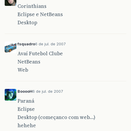
Corinthians
Eclipse e NetBeans
Desktop
fsquadro
6 de jul. de 2007
Avaí Futebol Clube
NetBeans
Web
BooooH
6 de jul. de 2007
Paraná
Eclipse
Desktop (começanco com web…)
hehehe