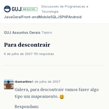
Discussoes de Programacao e
ARQUIVO
Tecnologia
Java
Geral
Front‑end
Mobile
SQL
JS
PHP
Android
GUJ
/
Assuntos Gerais
/
Topico
Para descontrair
6 de julho de 2007
110 respostas
rbamartins
6 de julho de 2007
Galera, para descontrair vamos fazer algo
tipo um mapeamento.
Respondam: