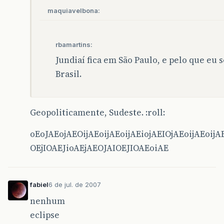
maquiavelbona:
rbamartins:
Jundiaí fica em São Paulo, e pelo que eu s
Brasil.
Geopoliticamente, Sudeste. :roll:
oEoJAEojAEOijAEoijAEoijAEiojAEIOjAEoijAEoijA
OEjIOAEJioAEjAEOJAIOEJIOAEoiAE
fabiel
6 de jul. de 2007
nenhum
eclipse