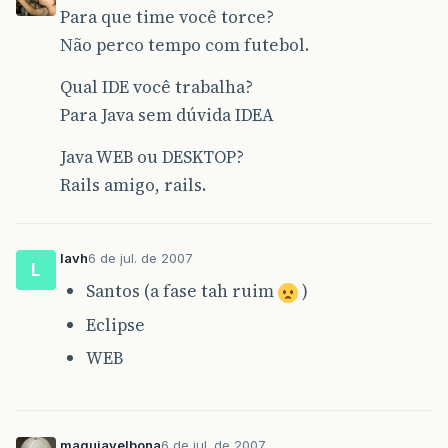
Para que time você torce?
Não perco tempo com futebol.
Qual IDE você trabalha?
Para Java sem dúvida IDEA
Java WEB ou DESKTOP?
Rails amigo, rails.
lavh
6 de jul. de 2007
L
Santos (a fase tah ruim
)
Eclipse
WEB
maquiavelbona
6 de jul. de 2007