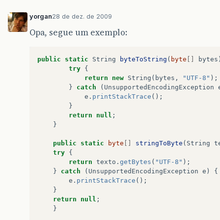
yorgan
28 de dez. de 2009
Opa, segue um exemplo:
public
static
String
byteToString
(
byte
[]
bytes
try
{
return
new
String
(
bytes
,
"UTF-8"
);
}
catch
(
UnsupportedEncodingException
e
.
printStackTrace
();
}
return
null
;
}
public
static
byte
[]
stringToByte
(
String
t
try
{
return
texto
.
getBytes
(
"UTF-8"
);
}
catch
(
UnsupportedEncodingException
e
)
{
e
.
printStackTrace
();
}
return
null
;
}