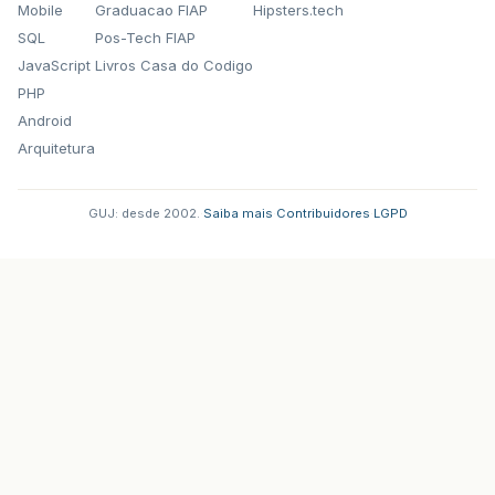
Mobile
Graduacao FIAP
Hipsters.tech
SQL
Pos-Tech FIAP
JavaScript
Livros Casa do Codigo
PHP
Android
Arquitetura
GUJ: desde 2002.
·
Saiba mais
·
Contribuidores
·
LGPD