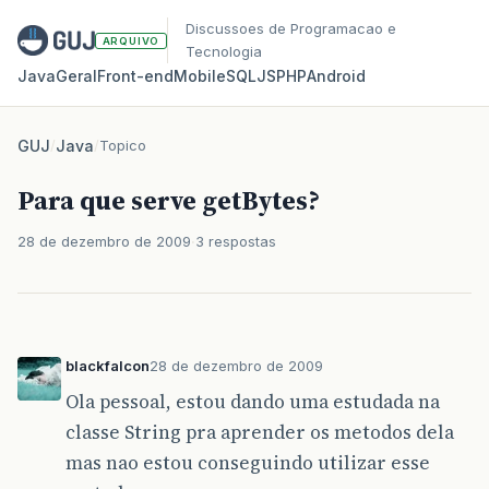
Discussoes de Programacao e
ARQUIVO
Tecnologia
Java
Geral
Front‑end
Mobile
SQL
JS
PHP
Android
GUJ
/
Java
/
Topico
Para que serve getBytes?
28 de dezembro de 2009
3 respostas
blackfalcon
28 de dezembro de 2009
Ola pessoal, estou dando uma estudada na
classe String pra aprender os metodos dela
mas nao estou conseguindo utilizar esse