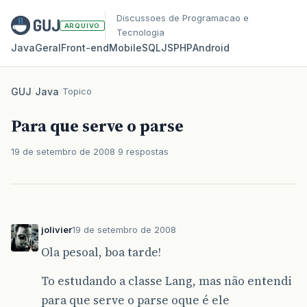
Discussoes de Programacao e
ARQUIVO
Tecnologia
Java
Geral
Front‑end
Mobile
SQL
JS
PHP
Android
GUJ
/
Java
/
Topico
Para que serve o parse
19 de setembro de 2008
9 respostas
jolivier
19 de setembro de 2008
Ola pesoal, boa tarde!
To estudando a classe Lang, mas não entendi
para que serve o parse oque é ele