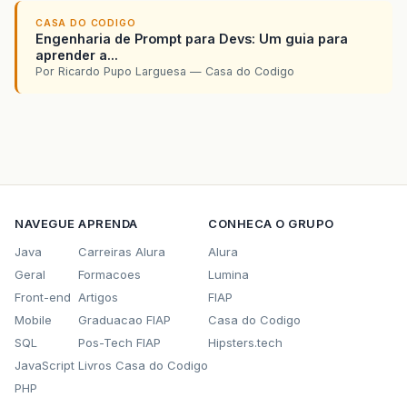
CASA DO CODIGO
Engenharia de Prompt para Devs: Um guia para
aprender a...
Por Ricardo Pupo Larguesa — Casa do Codigo
NAVEGUE
APRENDA
CONHECA O GRUPO
Java
Carreiras Alura
Alura
Geral
Formacoes
Lumina
Front-end
Artigos
FIAP
Mobile
Graduacao FIAP
Casa do Codigo
SQL
Pos-Tech FIAP
Hipsters.tech
JavaScript
Livros Casa do Codigo
PHP