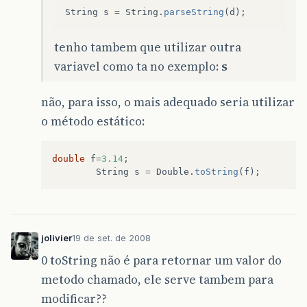
String
s
=
String
.
parseString
(
d
);
tenho tambem que utilizar outra
variavel como ta no exemplo:
s
não, para isso, o mais adequado seria utilizar
o método estático:
double
f
=
3.14
;
String
s
=
Double
.
toString
(
f
);
jolivier
19 de set. de 2008
0 toString não é para retornar um valor do
metodo chamado, ele serve tambem para
modificar??