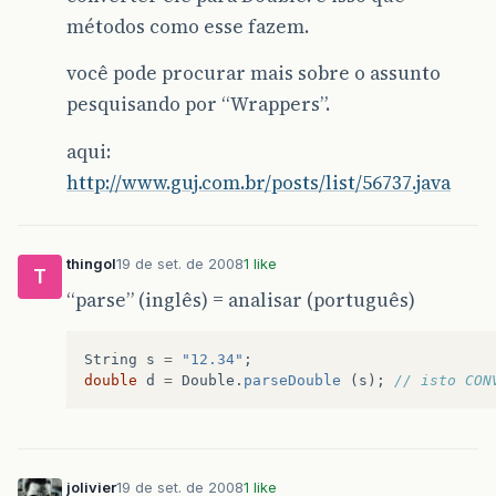
métodos como esse fazem.
você pode procurar mais sobre o assunto
pesquisando por “Wrappers”.
aqui:
http://www.guj.com.br/posts/list/56737.java
thingol
19 de set. de 2008
1 like
T
“parse” (inglês) = analisar (português)
String
s
=
"12.34"
;
double
d
=
Double
.
parseDouble
(
s
);
// isto CON
jolivier
19 de set. de 2008
1 like