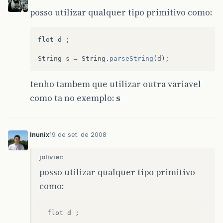
posso utilizar qualquer tipo primitivo como:
flot
d
;
String
s
=
String
.
parseString
(
d
);
tenho tambem que utilizar outra variavel
como ta no exemplo:
s
lnunix
19 de set. de 2008
jolivier:
posso utilizar qualquer tipo primitivo
como:
flot
d
;