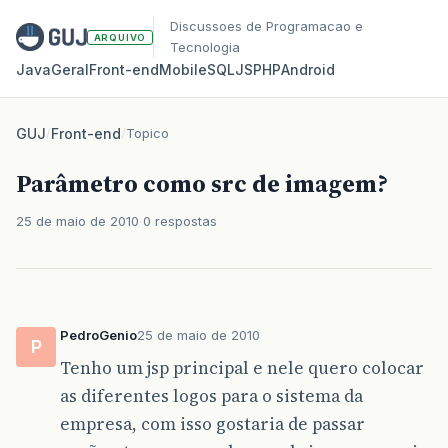
Discussoes de Programacao e
ARQUIVO
Tecnologia
Java
Geral
Front‑end
Mobile
SQL
JS
PHP
Android
GUJ
/
Front-end
/
Topico
Parâmetro como src de imagem?
25 de maio de 2010
0 respostas
PedroGenio
25 de maio de 2010
P
Tenho um jsp principal e nele quero colocar
as diferentes logos para o sistema da
empresa, com isso gostaria de passar