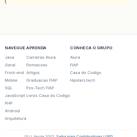
NAVEGUE
APRENDA
CONHECA O GRUPO
Java
Carreiras Alura
Alura
Geral
Formacoes
FIAP
Front-end
Artigos
Casa do Codigo
Mobile
Graduacao FIAP
Hipsters.tech
SQL
Pos-Tech FIAP
JavaScript
Livros Casa do Codigo
PHP
Android
Arquitetura
GUJ: desde 2002.
·
Saiba mais
·
Contribuidores
·
LGPD