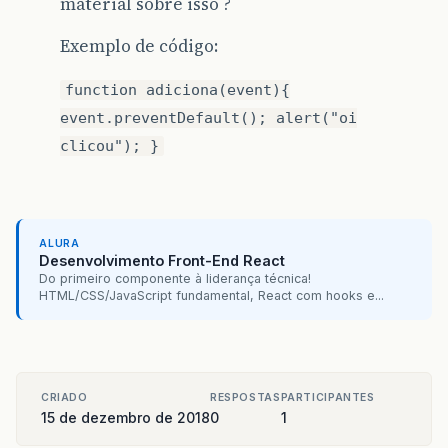
material sobre isso ?
Exemplo de código:
function adiciona(event){
event.preventDefault(); alert("oi
clicou"); }
ALURA
Desenvolvimento Front-End React
Do primeiro componente à liderança técnica!
HTML/CSS/JavaScript fundamental, React com hooks e...
CRIADO
RESPOSTAS
PARTICIPANTES
15 de dezembro de 2018
0
1