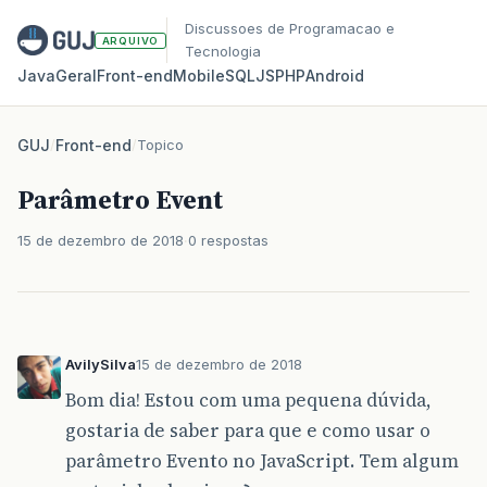
Discussoes de Programacao e
ARQUIVO
Tecnologia
Java
Geral
Front‑end
Mobile
SQL
JS
PHP
Android
GUJ
/
Front-end
/
Topico
Parâmetro Event
15 de dezembro de 2018
0 respostas
AvilySilva
15 de dezembro de 2018
Bom dia! Estou com uma pequena dúvida,
gostaria de saber para que e como usar o
parâmetro Evento no JavaScript. Tem algum