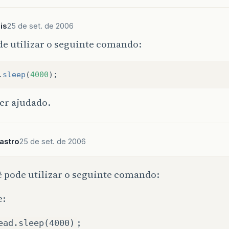
is
25 de set. de 2006
e utilizar o seguinte comando:
.
sleep
(
4000
);
er ajudado.
astro
25 de set. de 2006
 pode utilizar o seguinte comando:
e:
;
ead.sleep(4000)