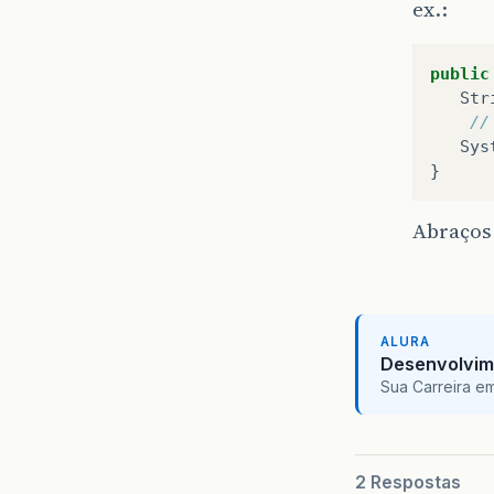
ex.:
public
Str
//
Sys
}
Abraços
ALURA
Desenvolvim
Sua Carreira e
2 Respostas