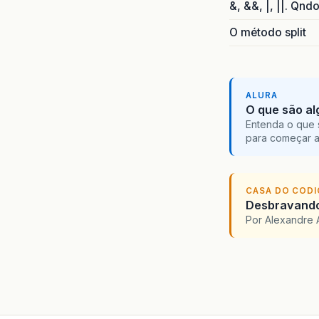
&, &&, |, ||. Qnd
O método split
ALURA
O que são al
Entenda o que 
para começar 
CASA DO COD
Desbravando 
Por Alexandre 