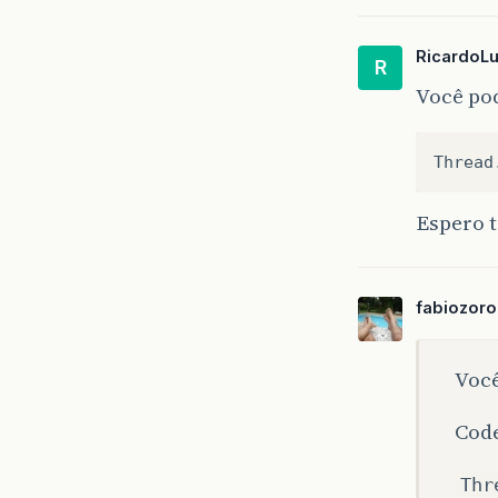
RicardoLu
R
Você pod
Thread
Espero t
fabiozoro
Você
Cod
Thr