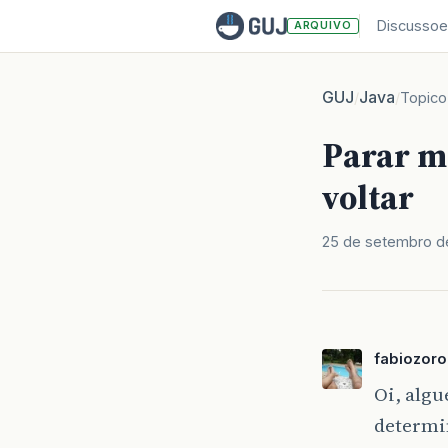
Discussoe
ARQUIVO
GUJ
Java
/
/
Topico
Parar m
voltar
25 de setembro d
fabiozoro
Oi, alg
determi