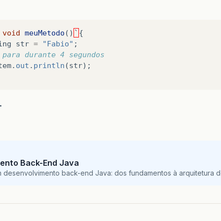
void
meuMetodo
()
`
{
ing
str
=
"Fabio"
;
 para durante 4 segundos
tem
.
out
.
println
(
str
);
.
ento Back-End Java
m desenvolvimento back-end Java: dos fundamentos à arquitetura de