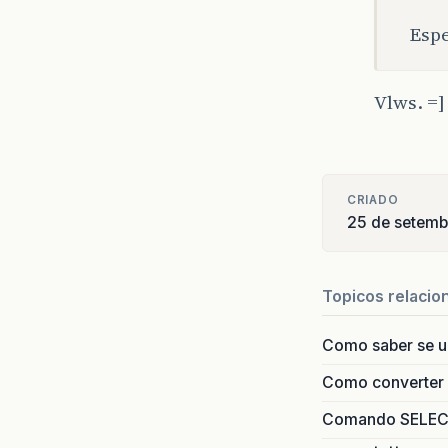
Espe
Vlws. =]
CRIADO
25 de setem
Topicos relacio
Como saber se 
Como converter i
Comando SELECT 