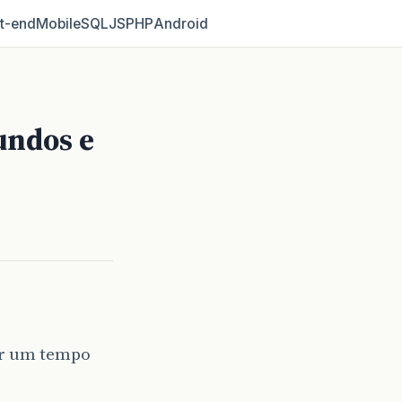
t‑end
Mobile
SQL
JS
PHP
Android
undos e
ar um tempo