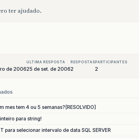
ro ter ajudado.
ULTIMA RESPOSTA
RESPOSTAS
PARTICIPANTES
bro de 2006
25 de set. de 2006
2
2
nados
um mes tem 4 ou 5 semanas?[RESOLVIDO]
nteiro para string!
para selecionar intervalo de data SQL SERVER