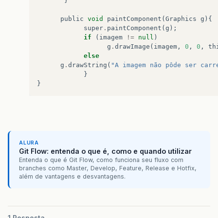
}
public
void
paintComponent
(
Graphics
g
){
super
.
paintComponent
(
g
);
if
(
imagem
!=
null
)
g
.
drawImage
(
imagem
,
0
,
0
,
th
else
g
.
drawString
(
"A imagem não pôde ser carr
}
}
ALURA
Git Flow: entenda o que é, como e quando utilizar
Entenda o que é Git Flow, como funciona seu fluxo com
branches como Master, Develop, Feature, Release e Hotfix,
além de vantagens e desvantagens.
1 Resposta