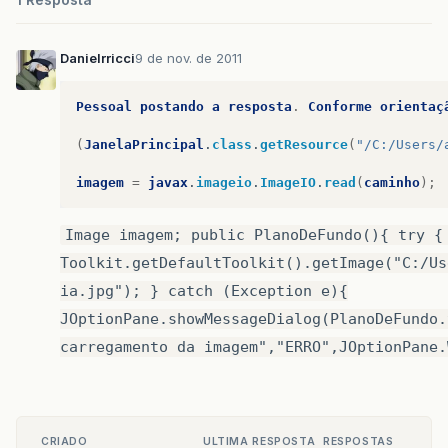
Danielrricci
9 de nov. de 2011
Pessoal
postando
a
resposta
.
Conforme
orientaç
(
JanelaPrincipal
.
class
.
getResource
(
"/C:/Users/
imagem
=
javax
.
imageio
.
ImageIO
.
read
(
caminho
);
Image imagem; public PlanoDeFundo(){ try {
Toolkit.getDefaultToolkit().getImage("C:/Us
ia.jpg"); } catch (Exception e){
JOptionPane.showMessageDialog(PlanoDeFundo.
carregamento da imagem","ERRO",JOptionPane.
CRIADO
ULTIMA RESPOSTA
RESPOSTAS