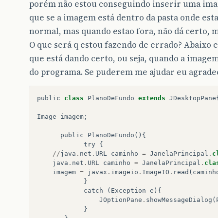
porém não estou conseguindo inserir uma imag
que se a imagem está dentro da pasta onde est
normal, mas quando estao fora, não dá certo, 
O que será q estou fazendo de errado? Abaixo e
que está dando certo, ou seja, quando a imagem
do programa. Se puderem me ajudar eu agrade
public
class
PlanoDeFundo
extends
JDesktopPane
Image
imagem
;
public
PlanoDeFundo
(){
try
{
//
java
.
net
.
URL
caminho
=
JanelaPrincipal
.
c
java
.
net
.
URL
caminho
=
JanelaPrincipal
.
cla
imagem
=
javax
.
imageio
.
ImageIO
.
read
(
caminh
}
catch
(
Exception
e
){
JOptionPane
.
showMessageDialog
(
}