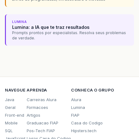
LUMINA
Lumina: a IA que te traz resultados
Prompts prontos por especialistas. Resolva seus problemas
de verdade.
NAVEGUE
APRENDA
CONHECA O GRUPO
Java
Carreiras Alura
Alura
Geral
Formacoes
Lumina
Front-end
Artigos
FIAP
Mobile
Graduacao FIAP
Casa do Codigo
SQL
Pos-Tech FIAP
Hipsters.tech
JavaScript
Livros Casa do Codigo