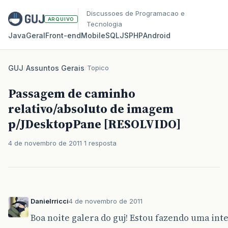
Discussoes de Programacao e
ARQUIVO
Tecnologia
Java
Geral
Front‑end
Mobile
SQL
JS
PHP
Android
GUJ
/
Assuntos Gerais
/
Topico
Passagem de caminho
relativo/absoluto de imagem
p/JDesktopPane [RESOLVIDO]
4 de novembro de 2011
1 resposta
Danielrricci
4 de novembro de 2011
Boa noite galera do guj! Estou fazendo uma in