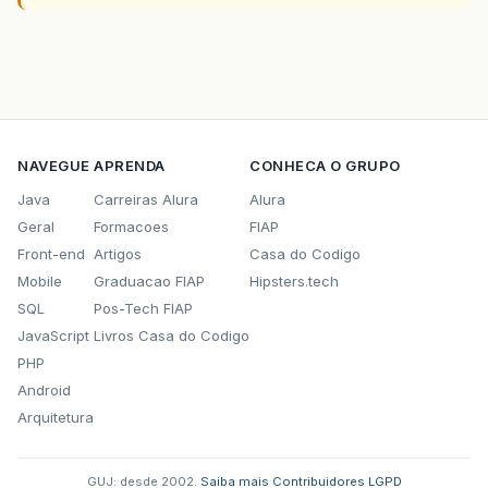
NAVEGUE
APRENDA
CONHECA O GRUPO
Java
Carreiras Alura
Alura
Geral
Formacoes
FIAP
Front-end
Artigos
Casa do Codigo
Mobile
Graduacao FIAP
Hipsters.tech
SQL
Pos-Tech FIAP
JavaScript
Livros Casa do Codigo
PHP
Android
Arquitetura
GUJ: desde 2002.
·
Saiba mais
·
Contribuidores
·
LGPD