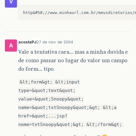
V
acostaPJ
27 de nov. de 2004
A
Vale a tentativa cara… mas a minha duvida e
de como passar no lugar do valor um campo
do form… tipo
&lt;form&gt; &lt;input
type=&quot;text&quot;
value=&quot;Snoopy&quot;
name=&quot;txtSnoopy&quot;&gt; &lt;a
href=&quot;...jsp?
nome=txtSnoopy&quot;&gt; &lt;/form&gt;