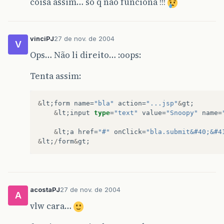
coisa assim… so q nao funciona !!!
vinciPJ
27 de nov. de 2004
V
Ops… Não li direito… :oops:
Tenta assim:
&
lt
;
form
name
=
"bla"
action
=
"...jsp"
&
gt
;
&
lt
;
input
type
=
"text"
value
=
"Snoopy"
name
=
&
lt
;
a
href
=
"#"
onClick
=
"bla.submit&#40;&#4
&
lt
;
/
form
&
gt
;
acostaPJ
27 de nov. de 2004
A
vlw cara…