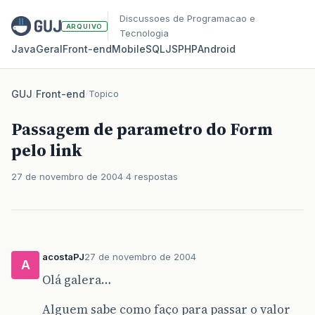
Discussoes de Programacao e
ARQUIVO
Tecnologia
Java
Geral
Front‑end
Mobile
SQL
JS
PHP
Android
GUJ
/
Front-end
/
Topico
Passagem de parametro do Form
pelo link
27 de novembro de 2004
4 respostas
acostaPJ
27 de novembro de 2004
A
Olá galera…
Alguem sabe como faço para passar o valor