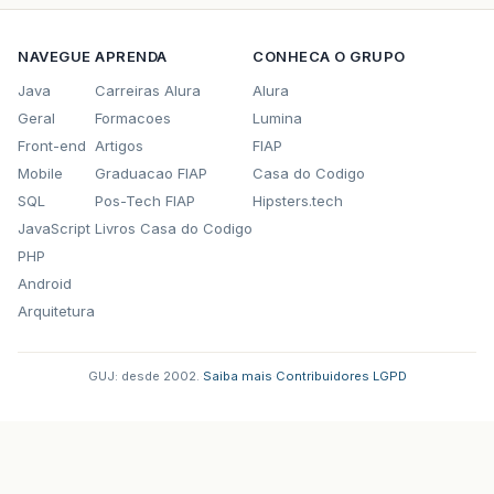
NAVEGUE
APRENDA
CONHECA O GRUPO
Java
Carreiras Alura
Alura
Geral
Formacoes
Lumina
Front-end
Artigos
FIAP
Mobile
Graduacao FIAP
Casa do Codigo
SQL
Pos-Tech FIAP
Hipsters.tech
JavaScript
Livros Casa do Codigo
PHP
Android
Arquitetura
GUJ: desde 2002.
·
Saiba mais
·
Contribuidores
·
LGPD