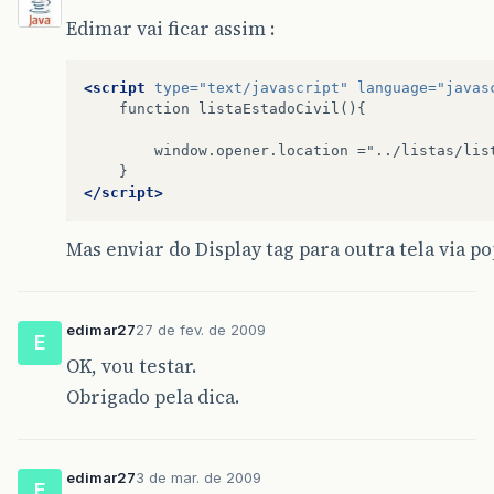
Edimar vai ficar assim :
<script
type=
"text/javascript"
language=
"javas
function
window.opener.location
="../listas/lis
</script>
Mas enviar do Display tag para outra tela via p
edimar27
27 de fev. de 2009
E
OK, vou testar.
Obrigado pela dica.
edimar27
3 de mar. de 2009
E