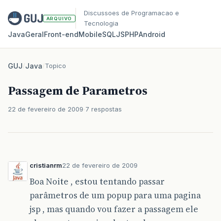
Discussoes de Programacao e
ARQUIVO
Tecnologia
Java
Geral
Front‑end
Mobile
SQL
JS
PHP
Android
GUJ
/
Java
/
Topico
Passagem de Parametros
22 de fevereiro de 2009
7 respostas
cristianrm
22 de fevereiro de 2009
Boa Noite , estou tentando passar
parâmetros de um popup para uma pagina
jsp , mas quando vou fazer a passagem ele