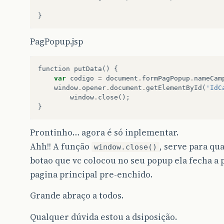
}
PagPopup.jsp
function
putData
()
{
var
codigo
=
document
.
formPagPopup
.
nameCam
window
.
opener
.
document
.
getElementById
(
'IdC
window
.
close
();
}
Prontinho… agora é só inplementar.
Ahh!! A função
, serve para qu
window.close()
botao que vc colocou no seu popup ela fecha a
pagina principal pre-enchido.
Grande abraço a todos.
Qualquer dúvida estou a dsiposição.