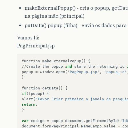
makeExternalPopup() - cria o popup, getData
na página mãe (principal)
putData() popup (filha) - envia os dados para
Vamos lá:
PagPrincipal.jsp
function
makeExternalPopup
()
{
//
Create
the
popup
and
store
the
returning
id
popup
=
window
.
open
(
'PagPopup.jsp'
,
'popup_id'
}
function
getData
()
{
if
(
!
popup
)
{
alert
(
"Favor Criar primeiro a janela de pesqui
return
;
}
var
codigo
=
popup
.
document
.
getElementById
(
'Id
document
.
formPagPrincipal
.
NameCampo
.
value
=
co