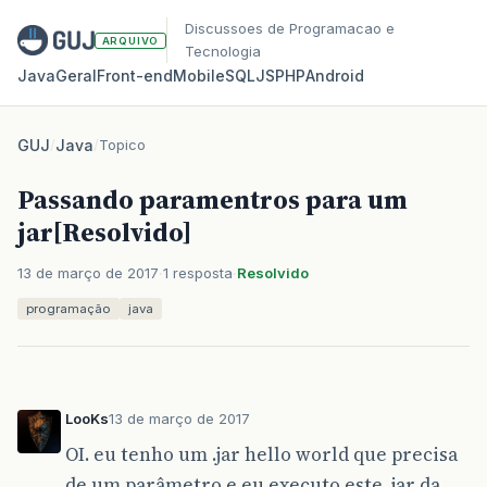
Discussoes de Programacao e
ARQUIVO
Tecnologia
Java
Geral
Front‑end
Mobile
SQL
JS
PHP
Android
GUJ
/
Java
/
Topico
Passando paramentros para um
jar[Resolvido]
13 de março de 2017
1 resposta
Resolvido
programação
java
LooKs
13 de março de 2017
OI. eu tenho um .jar hello world que precisa
de um parâmetro e eu executo este .jar da