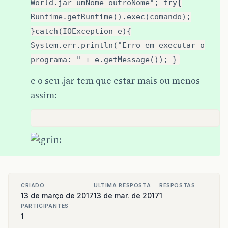
World.jar umNome outroNome"; try{
Runtime.getRuntime().exec(comando);
}catch(IOException e){
System.err.println("Erro em executar o
programa: " + e.getMessage()); }
e o seu .jar tem que estar mais ou menos
assim:
CRIADO
ULTIMA RESPOSTA
RESPOSTAS
13 de março de 2017
13 de mar. de 2017
1
PARTICIPANTES
1