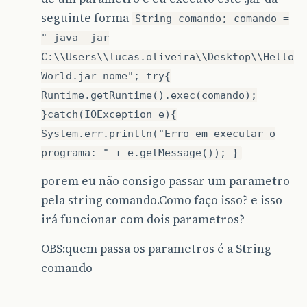
seguinte forma
String comando; comando =
" java -jar
C:\\Users\\lucas.oliveira\\Desktop\\Hello
World.jar nome"; try{
Runtime.getRuntime().exec(comando);
}catch(IOException e){
System.err.println("Erro em executar o
programa: " + e.getMessage()); }
porem eu não consigo passar um parametro
pela string comando.Como faço isso? e isso
irá funcionar com dois parametros?
OBS:quem passa os parametros é a String
comando