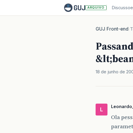
Discussoe
ARQUIVO
GUJ
Front-end
/
/
T
Passand
&lt;bean
18 de junho de 20
Leonardo
L
Ola pes
parametr