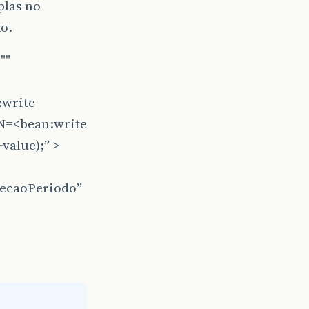
plas no
o.
""
write
=<bean:write
alue);” >
lecaoPeriodo”