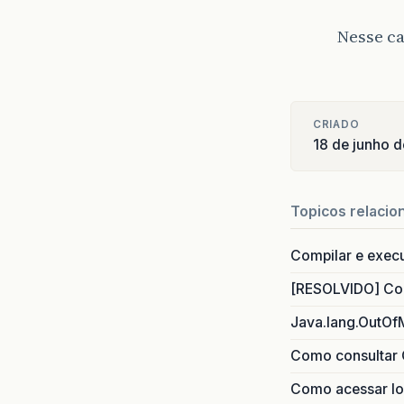
Nesse ca
CRIADO
18 de junho 
Topicos relacio
Compilar e exec
[RESOLVIDO] Com
Java.lang.OutOf
Como consultar 
Como acessar lo