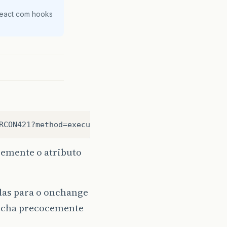
React com hooks
cemente o atributo
las para o onchange
 fecha precocemente