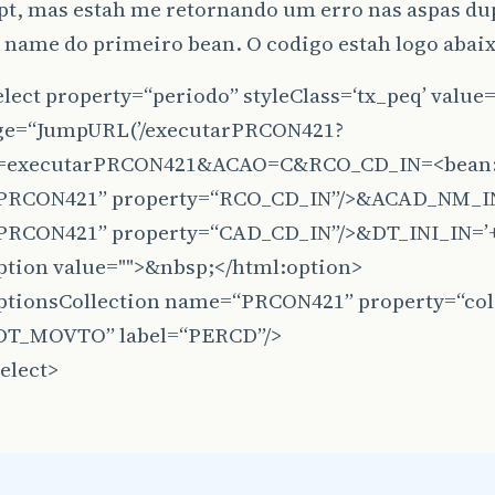
pt, mas estah me retornando um erro nas aspas du
 name do primeiro bean. O codigo estah logo abaix
lect property=“periodo” styleClass=‘tx_peq’ value=
e=“JumpURL(’/executarPRCON421?
=executarPRCON421&ACAO=C&RCO_CD_IN=<bean:
PRCON421” property=“RCO_CD_IN”/>&ACAD_NM_IN
RCON421” property=“CAD_CD_IN”/>&DT_INI_IN=’+v
ption value="">&nbsp;</html:option>
ptionsCollection name=“PRCON421” property=“co
DT_MOVTO” label=“PERCD”/>
elect>