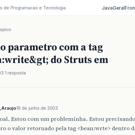
Java
Geral
Fron
s de Programacao e Tecnologia
opico
o parametro com a tag
:write&gt; do Struts em
03
1 resposta
_Araujo
18 de junho de 2003
soal. Estou com um probleminha. Estou precisand
o o valor retornado pela tag <bean:wrte> dentro 