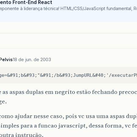
ento Front-End React
mponente à liderança técnica! HTML/CSS/JavaScript fundamental, 
Pelvis
18 de jun. de 2003
 as aspas duplas em negrito estão fechando preco
ge.
como ajudar nesse caso, pois vc usa uma aspas dup
simples para a funcao javascript, dessa forma, vc
outra instrução.