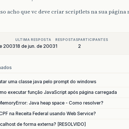
so acho que vc deve criar scriptlets na sua pági
ULTIMA RESPOSTA
RESPOSTAS
PARTICIPANTES
de 2003
18 de jun. de 2003
1
2
nados
utar uma classe java pelo prompt do windows
o executar função JavaScript após página carregada
MemoryError: Java heap space - Como resolver?
CPF na Receita Federal usando Web Service?
calhost de forma externa? [RESOLVIDO]