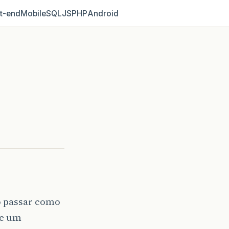
t‑end
Mobile
SQL
JS
PHP
Android
o passar como
de um