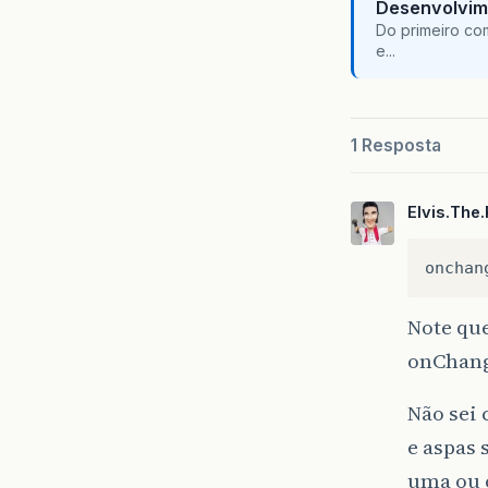
Desenvolvim
Do primeiro co
e...
1 Resposta
Elvis.The.
Note que
onChan
Não sei 
e aspas 
uma ou 