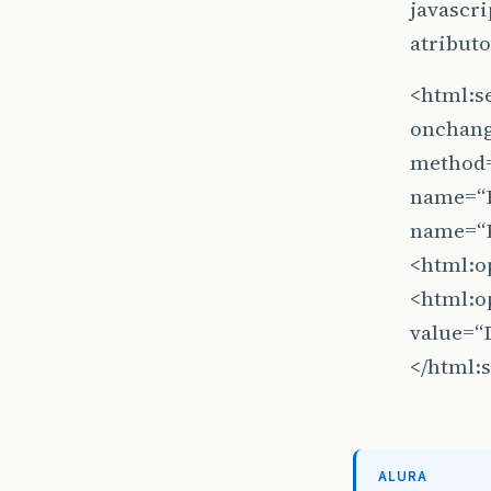
javascri
atributo
<html:se
onchang
method
name=“
name=“P
<html:o
<html:o
value=“
</html:s
ALURA