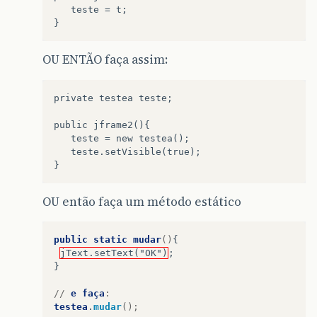
   teste = t;

OU ENTÃO faça assim:
private testea teste;

public jframe2(){

   teste = new testea();

   teste.setVisible(true);

OU então faça um método estático
public
static
mudar
()
{
jText.setText("OK")
;
}
//
e
faça
:
testea
.
mudar
();