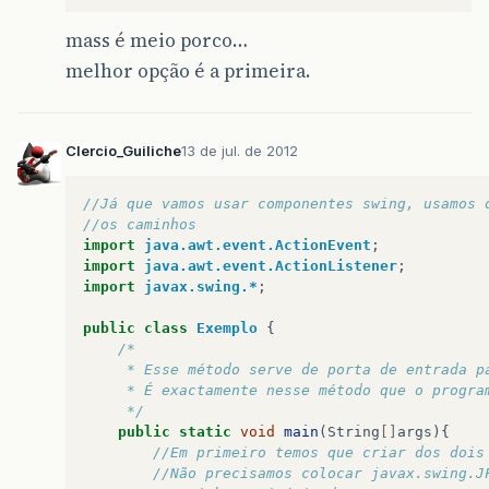
mass é meio porco…
melhor opção é a primeira.
Clercio_Guiliche
13 de jul. de 2012
//Já que vamos usar componentes swing, usamos 
//os caminhos
import
java.awt.event.ActionEvent
;
import
java.awt.event.ActionListener
;
import
javax.swing.*
;
public
class
Exemplo
{
/*
     * Esse método serve de porta de entrada p
     * É exactamente nesse método que o progra
     */
public
static
void
main
(
String
[]
args
){
//Em primeiro temos que criar dos dois
//Não precisamos colocar javax.swing.J