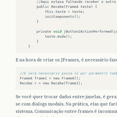
//
Aqui
estava
faltando
receber
o
outro
public
Recebe
(
FrameA
teste
)
{
this
.
teste
=
teste
;
initComponents
();
}
private
void
jButton2ActionPerformed
(
j
teste
.
muda
();
}
}
E na hora de criar os JFrames, é necessário faz
//E será necessário passa-lo por parâmetro tam
FrameA
frame1
=
new
FrameA
();
Recebe
r
=
new
Recebe
(
frame1
);
Se você quer trocar dados entre janelas, é ge
se com dialogs modais. Na prática, elas que fa
sistema. Comunicação entre frames é incomum