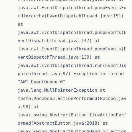
java.awt.EventDispatchThread.pumpEventsFo
rHierarchy(EventDispatchThread.java:151)
at
java.awt.EventDispatchThread.pumpEvents(E
ventDispatchThread.java:147) at
java.awt.EventDispatchThread.pumpEvents(E
ventDispatchThread.java:139) at
java.awt.EventDispatchThread.run(EventDis
patchThread.java:97) Exception in thread
"AWT-EventQueue-0"
java.lang.NullPointerException at
teste.Recebe$3.actionPerformed(Recebe.jav
a:98) at
javax.swing.AbstractButton.fireActionPerf
ormed(AbstractButton.java:2018) at
javax.swing.AbstractButton$Handler.action