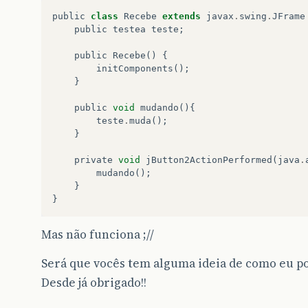
public
class
Recebe
extends
javax
.
swing
.
JFrame
public
testea
teste
;
public
Recebe
()
{
initComponents
();
}
public
void
mudando
(){
teste
.
muda
();
}
private
void
jButton2ActionPerformed
(
java
.
mudando
();
}
}
Mas não funciona ;//
Será que vocês tem alguma ideia de como eu po
Desde já obrigado!!