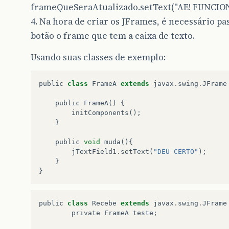
frameQueSeraAtualizado.setText("AE! FUNCION
4. Na hora de criar os JFrames, é necessário 
botão o frame que tem a caixa de texto.
Usando suas classes de exemplo:
public
class
FrameA
extends
javax
.
swing
.
JFrame
public
FrameA
()
{
initComponents
();
}
public
void
muda
(){
jTextField1
.
setText
(
"DEU CERTO"
);
}
}
public
class
Recebe
extends
javax
.
swing
.
JFrame
private
FrameA
teste
;