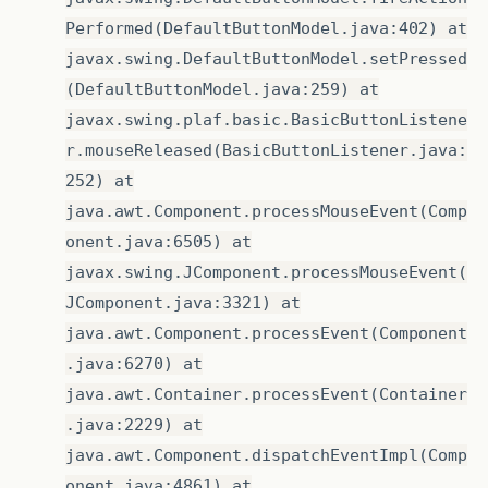
Performed(DefaultButtonModel.java:402) at
javax.swing.DefaultButtonModel.setPressed
(DefaultButtonModel.java:259) at
javax.swing.plaf.basic.BasicButtonListene
r.mouseReleased(BasicButtonListener.java:
252) at
java.awt.Component.processMouseEvent(Comp
onent.java:6505) at
javax.swing.JComponent.processMouseEvent(
JComponent.java:3321) at
java.awt.Component.processEvent(Component
.java:6270) at
java.awt.Container.processEvent(Container
.java:2229) at
java.awt.Component.dispatchEventImpl(Comp
onent.java:4861) at