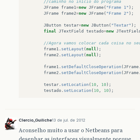
//caminho no início do programa
JFrame
frame1
=
new
JFrame
(
"Frame 1"
);
JFrame
frame2
=
new
JFrame
(
"Frame 2"
);
JButton
testar
=
new
JButton
(
"Textar"
);
final
JTextField
testado
=
new
JTextFiel
//Agora vamos colocar cada coisa no se
frame1
.
setLayout
(
null
);
frame2
.
setLayout
(
null
);
frame1
.
setDefaultCloseOperation
(
JFrame
frame2
.
setDefaultCloseOperation
(
JFrame
testar
.
setLocation
(
10
,
10
);
testado
.
setLocation
(
10
,
10
);
testar
.
setSize
(
150
,
25
);
testado
.
setSize
(
150
,
25
);
Clercio_Guiliche
13 de jul. de 2012
frame1
.
setSize
(
190
,
100
);
frame2
.
setSize
(
190
,
100
);
Aconselho muito a usar o Netbeans para
desenhar as interfaces visualmente porque
frame1
.
add
(
testar
);