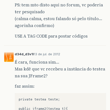
PS: tem mto disto aqui no forum, vc poderia
ter pesquisado
(calma calma, estou falando só pelo título…
agorinha confirmo)
USE A TAG CODE para postar códigos
d34d_d3v1l
13 de jul. de 2012
É cara, funciona sim…
Mas kdê que vc recebeu a instância do testea
na sua JFrame2?
faz assim:
private testea teste;

public jframe2(testea t){
