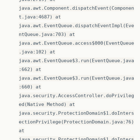
java.awt.Component.dispatchEvent(Componen
t.java:4687) at
java.awt.EventQueue.dispatchEventImpl(Eve
ntQueue.java:703) at
java.awt.EventQueue.access$000(EventQueue
.java:102) at
java.awt.EventQueue$3.run(EventQueue.java
:662) at
java.awt.EventQueue$3.run(EventQueue.java
:660) at
java.security.AccessController.doPrivileg
ed(Native Method) at
java.security.ProtectionDomain$1.doInters
ectionPrivilege(ProtectionDomain.java:76)
at
java.security.ProtectionDomain$1.doInters