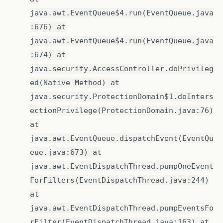
java.awt.EventQueue$4.run(EventQueue.java
:676) at
java.awt.EventQueue$4.run(EventQueue.java
:674) at
java.security.AccessController.doPrivileg
ed(Native Method) at
java.security.ProtectionDomain$1.doInters
ectionPrivilege(ProtectionDomain.java:76)
at
java.awt.EventQueue.dispatchEvent(EventQu
eue.java:673) at
java.awt.EventDispatchThread.pumpOneEvent
ForFilters(EventDispatchThread.java:244)
at
java.awt.EventDispatchThread.pumpEventsFo
rFilter(EventDispatchThread.java:163) at