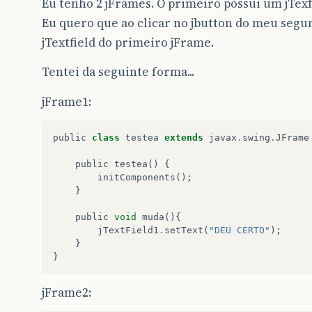
Eu tenho 2 jFrames. O primeiro possui um jTexf
Eu quero que ao clicar no jbutton do meu segu
jTextfield do primeiro jFrame.
Tentei da seguinte forma...
jFrame1:
public
class
testea
extends
javax
.
swing
.
JFrame
public
testea
()
{
initComponents
();
}
public
void
muda
(){
jTextField1
.
setText
(
"DEU CERTO"
);
}
}
jFrame2: