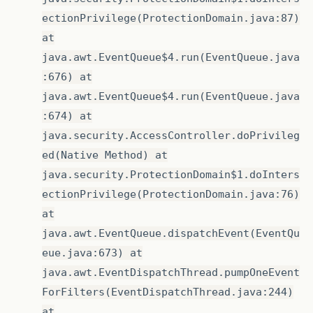
ectionPrivilege(ProtectionDomain.java:87)
at
java.awt.EventQueue$4.run(EventQueue.java
:676) at
java.awt.EventQueue$4.run(EventQueue.java
:674) at
java.security.AccessController.doPrivileg
ed(Native Method) at
java.security.ProtectionDomain$1.doInters
ectionPrivilege(ProtectionDomain.java:76)
at
java.awt.EventQueue.dispatchEvent(EventQu
eue.java:673) at
java.awt.EventDispatchThread.pumpOneEvent
ForFilters(EventDispatchThread.java:244)
at