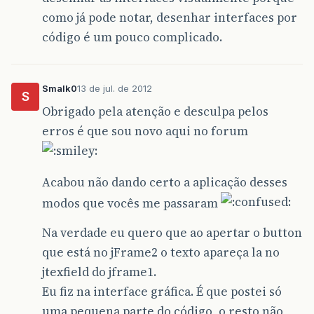
frame2
.
add
(
testado
);
como já pode notar, desenhar interfaces por
código é um pouco complicado.
//Agora, adicionar o action listener
//Aqui o caminho também foi importado
testar
.
addActionListener
(
new
ActionLis
@Override
Smalk0
13 de jul. de 2012
public
void
actionPerformed
(
Action
S
testado
.
setText
(
"Testado com s
Obrigado pela atenção e desculpa pelos
}
erros é que sou novo aqui no forum
});
//Por fim, fazer os Frames aparecerem
frame1
.
setVisible
(
true
);
Acabou não dando certo a aplicação desses
frame2
.
setVisible
(
true
);
}
modos que vocês me passaram
}
Na verdade eu quero que ao apertar o button
que está no jFrame2 o texto apareça la no
jtexfield do jframe1.
Eu fiz na interface gráfica. É que postei só
uma pequena parte do código, o resto não