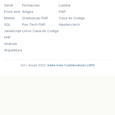
Geral
Formacoes
Lumina
Front-end
Artigos
FIAP
Mobile
Graduacao FIAP
Casa do Codigo
SQL
Pos-Tech FIAP
Hipsters.tech
JavaScript
Livros Casa do Codigo
PHP
Android
Arquitetura
GUJ: desde 2002.
·
Saiba mais
·
Contribuidores
·
LGPD