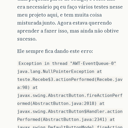
era necessário pq eu faço vários testes nesse
meu projeto aqui, e tem muita coisa
misturada junto. Agora estava querendo
aprender a fazer isso, mas ainda não obtive
sucesso.
Ele sempre fica dando este erro:
Exception in thread "AWT-EventQueue-0"
java.lang.NullPointerException at
teste.Recebe$3.actionPerformed(Recebe.jav
a:98) at
javax.swing.AbstractButton.fireActionPerf
ormed(AbstractButton.java:2018) at
javax.swing.AbstractButton$Handler.action
Performed(AbstractButton.java:2341) at
javax.swing.DefaultButtonModel.fireAction