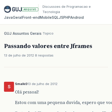
Discussoes de Programacao e
ARQUIVO
Tecnologia
Java
Geral
Front‑end
Mobile
SQL
JS
PHP
Android
GUJ
/
Assuntos Gerais
/
Topico
Passando valores entre Jframes
13 de julho de 2012
8 respostas
Smalk0
13 de julho de 2012
S
Olá pessoal!
Estou com uma pequena duvida, espero que voc