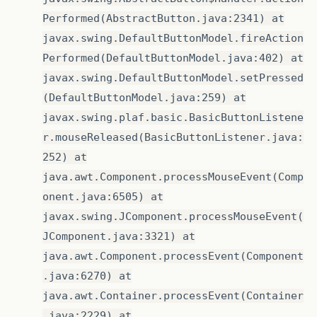
Performed(AbstractButton.java:2341) at
javax.swing.DefaultButtonModel.fireAction
Performed(DefaultButtonModel.java:402) at
javax.swing.DefaultButtonModel.setPressed
(DefaultButtonModel.java:259) at
javax.swing.plaf.basic.BasicButtonListene
r.mouseReleased(BasicButtonListener.java:
252) at
java.awt.Component.processMouseEvent(Comp
onent.java:6505) at
javax.swing.JComponent.processMouseEvent(
JComponent.java:3321) at
java.awt.Component.processEvent(Component
.java:6270) at
java.awt.Container.processEvent(Container
.java:2229) at