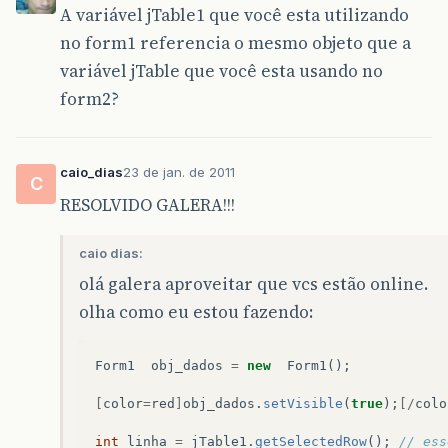
A variável jTable1 que você esta utilizando
no form1 referencia o mesmo objeto que a
variável jTable que você esta usando no
form2?
caio_dias
23 de jan. de 2011
C
RESOLVIDO GALERA!!!
caio dias:
olá galera aproveitar que vcs estão online.
olha como eu estou fazendo:
Form1
obj_dados
=
new
Form1
();
[
color
=
red
]
obj_dados
.
setVisible
(
true
);
[/
colo
int
linha
=
jTable1
.
getSelectedRow
();
// ess