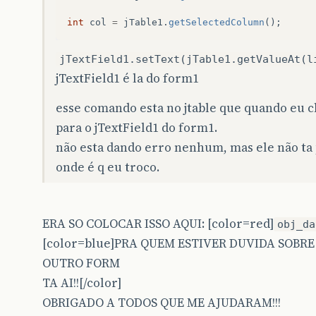
int
col
=
jTable1
.
getSelectedColumn
();
jTextField1.setText(jTable1.getValueAt(l
jTextField1 é la do form1
esse comando esta no jtable que quando eu cl
para o jTextField1 do form1.
não esta dando erro nenhum, mas ele não ta
onde é q eu troco.
ERA SO COLOCAR ISSO AQUI: [color=red]
obj_da
[color=blue]PRA QUEM ESTIVER DUVIDA SOBR
OUTRO FORM
TA AI!![/color]
OBRIGADO A TODOS QUE ME AJUDARAM!!!