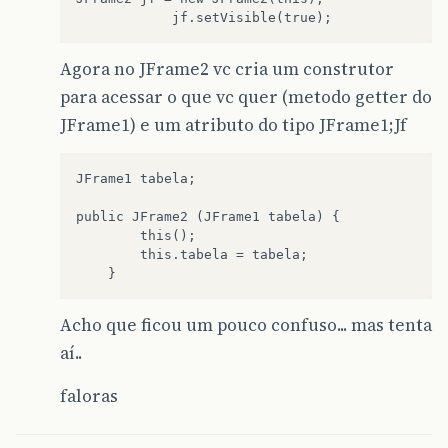
Agora no JFrame2 vc cria um construtor
para acessar o que vc quer (metodo getter do
JFrame1) e um atributo do tipo JFrame1;Jf
JFrame1 tabela;

public JFrame2 (JFrame1 tabela) {

        this();

        this.tabela = tabela;

Acho que ficou um pouco confuso... mas tenta
aí..
faloras