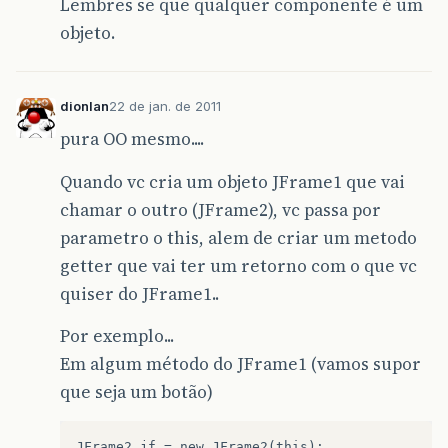
Lembres se que qualquer componente é um
objeto.
dionlan
22 de jan. de 2011
pura OO mesmo....
Quando vc cria um objeto JFrame1 que vai
chamar o outro (JFrame2), vc passa por
parametro o this, alem de criar um metodo
getter que vai ter um retorno com o que vc
quiser do JFrame1..
Por exemplo...
Em algum método do JFrame1 (vamos supor
que seja um botão)
JFrame2 jf = new JFrame2(this);
