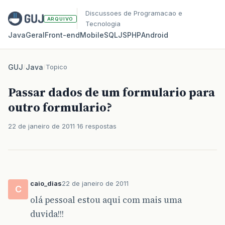
Discussoes de Programacao e
ARQUIVO
Tecnologia
Java
Geral
Front‑end
Mobile
SQL
JS
PHP
Android
GUJ
/
Java
/
Topico
Passar dados de um formulario para
outro formulario?
22 de janeiro de 2011
16 respostas
caio_dias
22 de janeiro de 2011
C
olá pessoal estou aqui com mais uma
duvida!!!