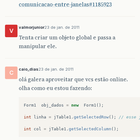
comunicacao-entre-janelas#1185923
valmorjunior
23 de jan. de 2011
V
Tenta criar um objeto global e passa a
manipular ele.
caio_dias
23 de jan. de 2011
C
olá galera aproveitar que vcs estão online.
olha como eu estou fazendo:
Form1
obj_dados
=
new
Form1
();
int
linha
=
jTable1
.
getSelectedRow
();
// esse 
int
col
=
jTable1
.
getSelectedColumn
();