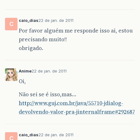
caio_dias
22 de jan. de 2011
C
Por favor alguém me responde isso ai, estou
precisando muito!!
obrigado.
Anime
22 de jan. de 2011
Oi,
Não sei se é isso,mas…
http://www.guj.com.br/java/55710-jdialog-
devolvendo-valor-pra-jinternalframe#292687
caio_dias
22 de jan. de 2011
C