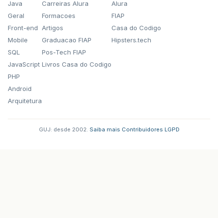
Java
Carreiras Alura
Alura
Geral
Formacoes
FIAP
Front-end
Artigos
Casa do Codigo
Mobile
Graduacao FIAP
Hipsters.tech
SQL
Pos-Tech FIAP
JavaScript
Livros Casa do Codigo
PHP
Android
Arquitetura
GUJ: desde 2002.
·
Saiba mais
·
Contribuidores
·
LGPD