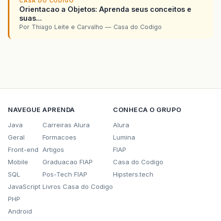
CASA DO CODIGO
Orientacao a Objetos: Aprenda seus conceitos e
suas...
Por Thiago Leite e Carvalho — Casa do Codigo
NAVEGUE
APRENDA
CONHECA O GRUPO
Java
Carreiras Alura
Alura
Geral
Formacoes
Lumina
Front-end
Artigos
FIAP
Mobile
Graduacao FIAP
Casa do Codigo
SQL
Pos-Tech FIAP
Hipsters.tech
JavaScript
Livros Casa do Codigo
PHP
Android