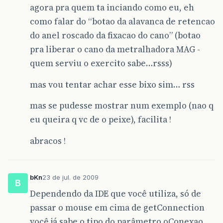
agora pra quem ta inciando como eu, eh
como falar do “botao da alavanca de retencao
do anel roscado da fixacao do cano” (botao
pra liberar o cano da metralhadora MAG -
quem serviu o exercito sabe…rsss)
mas vou tentar achar esse bixo sim… rss
mas se pudesse mostrar num exemplo (nao q
eu queira q vc de o peixe), facilita !
abracos !
bKn
23 de jul. de 2009
B
Dependendo da IDE que você utiliza, só de
passar o mouse em cima de getConnection
você já sabe o tipo do parâmetro oConexao.