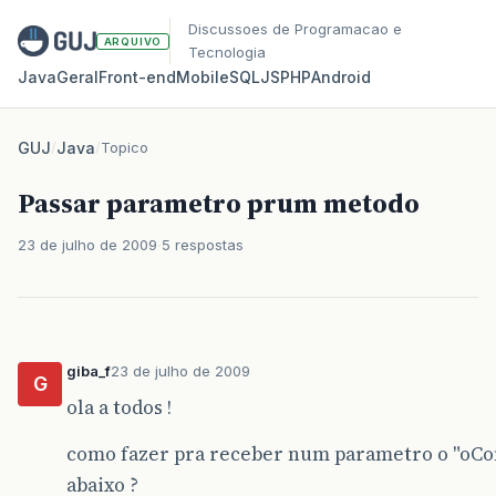
Discussoes de Programacao e
ARQUIVO
Tecnologia
Java
Geral
Front‑end
Mobile
SQL
JS
PHP
Android
GUJ
/
Java
/
Topico
Passar parametro prum metodo
23 de julho de 2009
5 respostas
giba_f
23 de julho de 2009
G
ola a todos !
como fazer pra receber num parametro o "oCon
abaixo ?