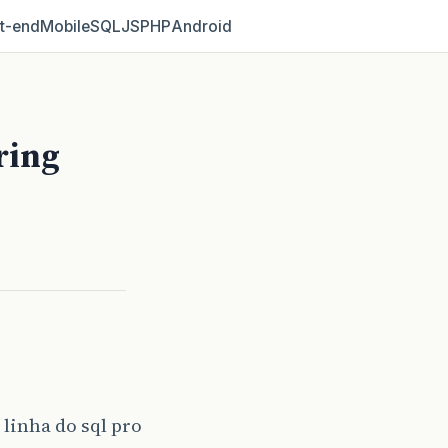
t‑end
Mobile
SQL
JS
PHP
Android
ring
linha do sql pro