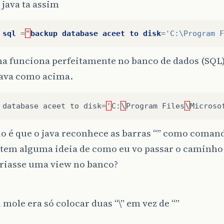
o java ta assim
sql
=
"
backup
database
aceet
to
disk
=
'C:\Program F
ha funciona perfeitamente no banco de dados (SQL
java como acima.
database
aceet
to
disk
=
'
C
:
\
Program
Files
\
Microso
o é que o java reconhece as barras “” como comand
tem alguma ideia de como eu vo passar o caminho 
criasse uma view no banco?
 mole era só colocar duas “\” em vez de “”