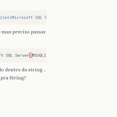
iles\Microsoft SQL Server\MSSQL10.MSSQLSERVER\MSS
) mas preciso passar
ft
SQL
Server
\
MSSQL10
.
MSSQLSERVER
\
MSSQL
\
Backup
\
ba
o dentro da string .
pra String?