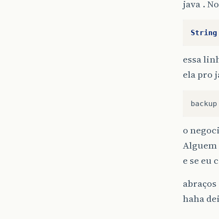
java . N
String
essa lin
ela pro 
backup
o negoci
Alguem 
e se eu 
abraços
haha dei