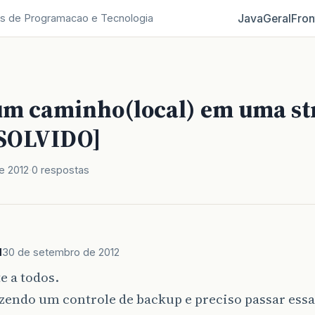
Java
Geral
Fron
s de Programacao e Tecnologia
um caminho(local) em uma st
SOLVIDO]
e 2012
0 respostas
l
30 de setembro de 2012
e a todos.
zendo um controle de backup e preciso passar essa 