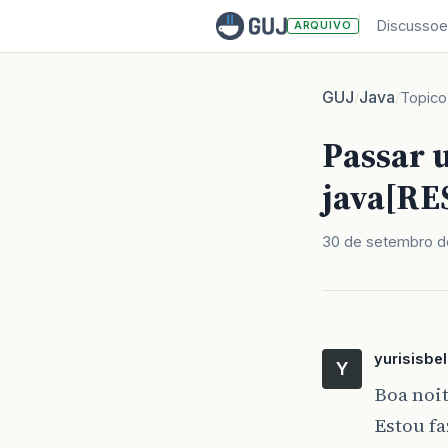
Discussoe
ARQUIVO
GUJ
Java
/
/
Topico
Passar 
java[RE
30 de setembro d
yurisisbel
Y
Boa noit
Estou fa