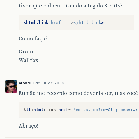
tiver que colocar usando a tag do Struts?
<html:link
href=
>
</html:link
>
Como faço?
Grato.
Wallfox
bland
31 de jul. de 2006
Eu não me recordo como deveria ser, mas você
&
lt
;
html
:
link
href
=
"edita.jsp?id=&lt; bean:wr
Abraço!