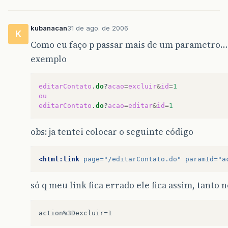
kubanacan
31 de ago. de 2006
K
Como eu faço p passar mais de um parametro…
exemplo
editarContato
.
do
?
acao
=
excluir
&
id
=
1
ou
editarContato
.
do
?
acao
=
editar
&
id
=
1
obs: ja tentei colocar o seguinte código
<html:link
page=
"/editarContato.do"
paramId=
"a
só q meu link fica errado ele fica assim, tanto 