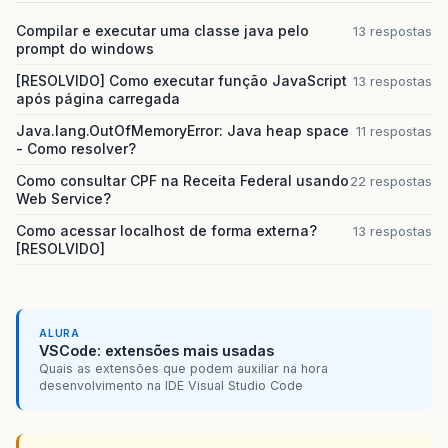
</td>
<td><bean:write
name=
"cont
Compilar e executar uma classe java pelo
13 respostas
<td><bean:write
name=
"cont
prompt do windows
<td><bean:write
name=
"cont
[RESOLVIDO] Como executar função JavaScript
13 respostas
<td><bean:write
name=
"cont
após página carregada
<td><bean:write
name=
"cont
<td><bean:write
name=
"cont
Java.lang.OutOfMemoryError: Java heap space
11 respostas
<td><bean:write
name=
"cont
- Como resolver?
<td><bean:write
name=
"cont
<td><bean:write
name=
"cont
Como consultar CPF na Receita Federal usando
22 respostas
<td><bean:write
name=
"cont
Web Service?
<td><bean:write
name=
"cont
Como acessar localhost de forma externa?
13 respostas
[RESOLVIDO]
</tr>
</logic:iterate>
</tbody>
</table>
</body>
ALURA
</html>
VSCode: extensões mais usadas
Quais as extensões que podem auxiliar na hora
desenvolvimento na IDE Visual Studio Code