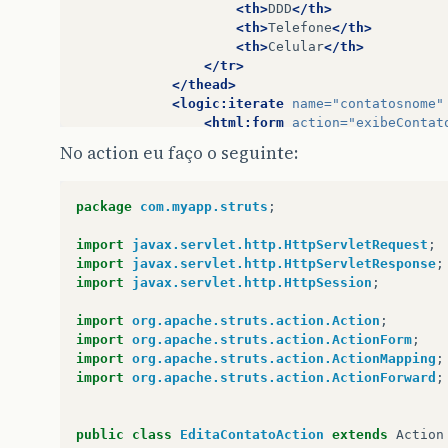
<th>
DDD
</th>
<th>
Telefone
</th>
<th>
Celular
</th>
</tr>
</thead>
<logic:iterate
name=
"contatosnome"
<html:form
action=
"exibeContat
<tbody>
No action eu faço o seguinte:
<tr>
<td><html:link
page=
"/
<td>
</td>
package
com.myapp.struts
;
<td><bean:write
name=
"
<td><bean:write
name=
"
import
javax.servlet.http.HttpServletRequest
;
<td><bean:write
name=
"
import
javax.servlet.http.HttpServletResponse
;
<td><bean:write
name=
"
import
javax.servlet.http.HttpSession
;
<td><bean:write
name=
"
<td><bean:write
name=
"
import
org.apache.struts.action.Action
;
<td><bean:write
name=
"
import
org.apache.struts.action.ActionForm
;
<td><bean:write
name=
"
import
org.apache.struts.action.ActionMapping
;
<td><bean:write
name=
"
import
org.apache.struts.action.ActionForward
;
<td><bean:write
name=
"
<td><bean:write
name=
"
</tr>
public
class
EditaContatoAction
extends
Action
</html:form>