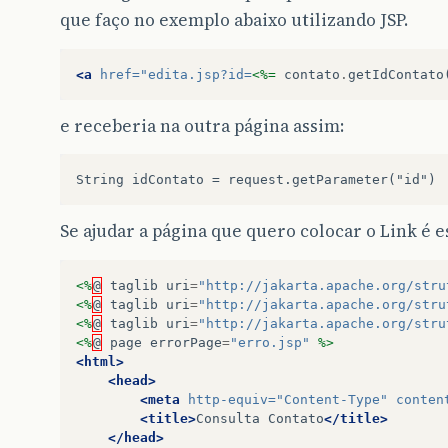
que faço no exemplo abaixo utilizando JSP.
<a
href=
"edita.jsp?id=
<%=
contato
.
getIdContato
e receberia na outra página assim:
Se ajudar a página que quero colocar o Link é e
<%
@
taglib
uri
=
"http://jakarta.apache.org/stru
<%
@
taglib
uri
=
"http://jakarta.apache.org/stru
<%
@
taglib
uri
=
"http://jakarta.apache.org/stru
<%
@
page
errorPage
=
"erro.jsp"
%>
<html>
<head>
<meta
http-equiv=
"Content-Type"
conten
<title>
Consulta
Contato
</title>
</head>