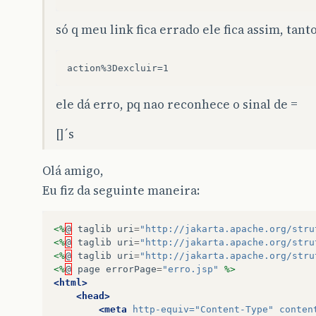
só q meu link fica errado ele fica assim, tant
ele dá erro, pq nao reconhece o sinal de =
[]´s
Olá amigo,
Eu fiz da seguinte maneira:
<%
@
taglib
uri
=
"http://jakarta.apache.org/stru
<%
@
taglib
uri
=
"http://jakarta.apache.org/stru
<%
@
taglib
uri
=
"http://jakarta.apache.org/stru
<%
@
page
errorPage
=
"erro.jsp"
%>
<html>
<head>
<meta
http-equiv=
"Content-Type"
conten