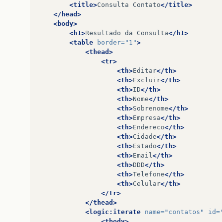
<title>
Consulta
Contato
</title>
</head>
<body>
<h1>
Resultado
da
Consulta
</h1>
<table
border=
"1"
>
<thead>
<tr>
<th>
Editar
</th>
<th>
Excluir
</th>
<th>
ID
</th>
<th>
Nome
</th>
<th>
Sobrenome
</th>
<th>
Empresa
</th>
<th>
Endereco
</th>
<th>
Cidade
</th>
<th>
Estado
</th>
<th>
Email
</th>
<th>
DDD
</th>
<th>
Telefone
</th>
<th>
Celular
</th>
</tr>
</thead>
<logic:iterate
name=
"contatos"
id=
<tbody>