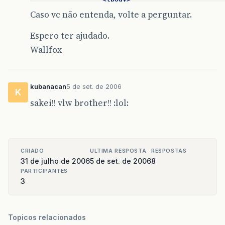
<tr>
Caso vc não entenda, volte a perguntar.
<td>
Espero ter ajudado.
<html:form
action=
"edi
<html:hidden
name=
Wallfox
<html:hidden
name=
<html:hidden
name=
<html:hidden
name=
<html:hidden
name=
kubanacan
5 de set. de 2006
K
<html:hidden
name=
sakei!! vlw brother!! :lol:
<html:hidden
name=
<html:hidden
name=
<html:hidden
name=
<html:hidden
name=
<html:hidden
name=
CRIADO
ULTIMA RESPOSTA
RESPOSTAS
<html:submit
value
31 de julho de 2006
5 de set. de 2006
8
</html:form>
</td>
PARTICIPANTES
<td>
3
<html:form
action=
"exc
<html:hidden
name=
<html:submit
value
Topicos relacionados
</html:form>