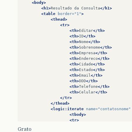
<body>
<h1>
Resultado
da
Consulta
</h1>
<table
border=
"1"
>
<thead>
<tr>
<th>
Editar
</th>
<th>
ID
</th>
<th>
Nome
</th>
<th>
Sobrenome
</th>
<th>
Empresa
</th>
<th>
Endereco
</th>
<th>
Cidade
</th>
<th>
Estado
</th>
<th>
Email
</th>
<th>
DDD
</th>
<th>
Telefone
</th>
<th>
Celular
</th>
</tr>
</thead>
<logic:iterate
name=
"contatosnome"
<tbody>
<tr>
<td>
Link
Aqui!!!
passa
Grato
<td><bean:write
name=
"