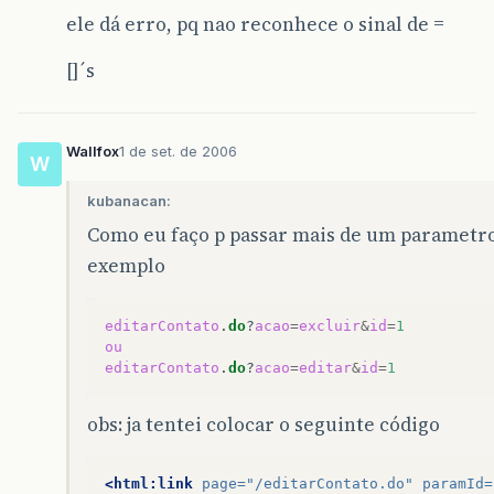
ele dá erro, pq nao reconhece o sinal de =
[]´s
Wallfox
1 de set. de 2006
W
kubanacan:
Como eu faço p passar mais de um parametr
exemplo
editarContato
.
do
?
acao
=
excluir
&
id
=
1
ou
editarContato
.
do
?
acao
=
editar
&
id
=
1
obs: ja tentei colocar o seguinte código
<html:link
page=
"/editarContato.do"
paramId=