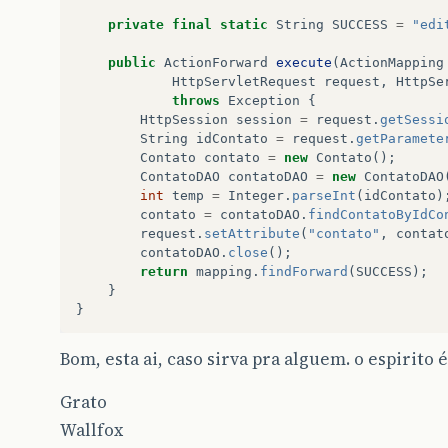
</logic:iterate>
private
final
static
String
SUCCESS
=
"edi
</tbody>
</table>
public
ActionForward
execute
(
ActionMapping
</body>
HttpServletRequest
request
,
HttpSe
</html>
throws
Exception
{
HttpSession
session
=
request
.
getSessi
String
idContato
=
request
.
getParamete
Contato
contato
=
new
Contato
();
ContatoDAO
contatoDAO
=
new
ContatoDAO
int
temp
=
Integer
.
parseInt
(
idContato
)
contato
=
contatoDAO
.
findContatoByIdCo
request
.
setAttribute
(
"contato"
,
contat
contatoDAO
.
close
();
return
mapping
.
findForward
(
SUCCESS
);
}
}
Bom, esta ai, caso sirva pra alguem. o espirito é
Grato
Wallfox