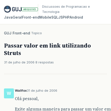
Discussoes de Programacao e
ARQUIVO
Tecnologia
Java
Geral
Front‑end
Mobile
SQL
JS
PHP
Android
GUJ
/
Front-end
/
Topico
Passar valor em link utilizando
Struts
31 de julho de 2006
8 respostas
Wallfox
31 de julho de 2006
W
Olá pessoal,
Exite alguma maneira para passar um valor em