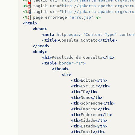
<%
@
taglib
uri
=
"http://jakarta.apache.org/stru
<%
@
taglib
uri
=
"http://jakarta.apache.org/stru
<%
@
taglib
uri
=
"http://jakarta.apache.org/stru
<%
@
page
errorPage
=
"erro.jsp"
%>
<html>
<head>
<meta
http-equiv=
"Content-Type"
conten
<title>
Consulta
Contato
</title>
</head>
<body>
<h1>
Resultado
da
Consulta
</h1>
<table
border=
"1"
>
<thead>
<tr>
<th>
Editar
</th>
<th>
Excluir
</th>
<th>
ID
</th>
<th>
Nome
</th>
<th>
Sobrenome
</th>
<th>
Empresa
</th>
<th>
Endereco
</th>
<th>
Cidade
</th>
<th>
Estado
</th>
<th>
Email
</th>