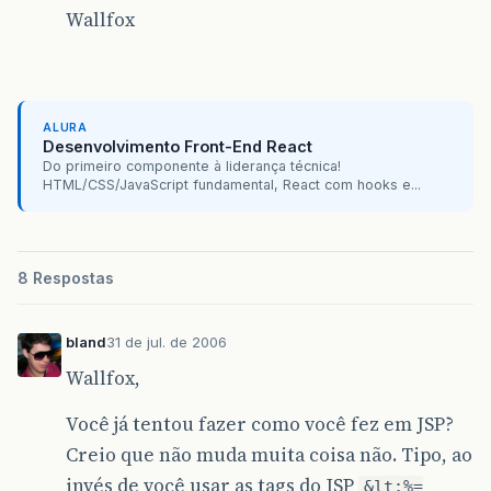
Wallfox
<td><bean:write
name=
"
<td><bean:write
name=
"
<td><bean:write
name=
"
<td><bean:write
name=
"
<td><bean:write
name=
"
<td><bean:write
name=
"
ALURA
<td><bean:write
name=
"
Desenvolvimento Front-End React
<td><bean:write
name=
"
Do primeiro componente à liderança técnica!
HTML/CSS/JavaScript fundamental, React com hooks e...
<td><bean:write
name=
"
<td><bean:write
name=
"
</tr>
</logic:iterate>
</tbody>
8 Respostas
</table>
</body>
</html>
bland
31 de jul. de 2006
Wallfox,
Você já tentou fazer como você fez em JSP?
Creio que não muda muita coisa não. Tipo, ao
invés de você usar as tags do JSP
&lt;%=