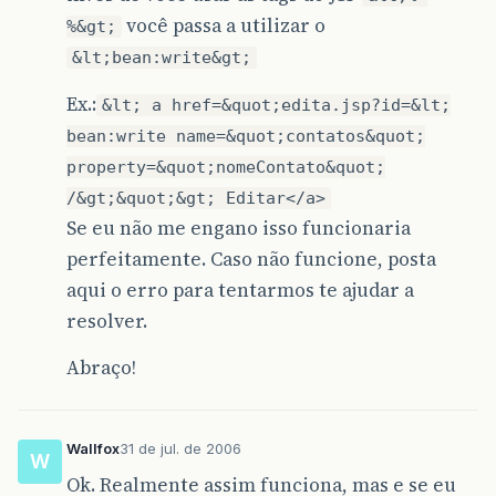
você passa a utilizar o
%&gt;
&lt;bean:write&gt;
Ex.:
&lt; a href=&quot;edita.jsp?id=&lt;
bean:write name=&quot;contatos&quot;
property=&quot;nomeContato&quot;
/&gt;&quot;&gt; Editar</a>
Se eu não me engano isso funcionaria
perfeitamente. Caso não funcione, posta
aqui o erro para tentarmos te ajudar a
resolver.
Abraço!
Wallfox
31 de jul. de 2006
W
Ok. Realmente assim funciona, mas e se eu