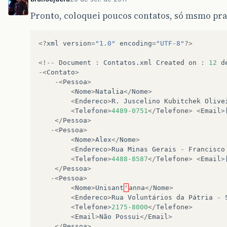
}
Pronto, coloquei poucos contatos, só msmo pra
function
codeAddress
()
{
var
address
=
document
.
getElem
if
(
geocoder
)
{
<?
xml
version
=
"1.0"
encoding
=
"UTF-8"
?>
geocoder
.
geocode
(
{
'addre
if
(
status
==
google
.
m
<!--
Document
:
Contatos
.
xml
Created
on
:
12
d
map
.
setCenter
(
resu
-<
Contato
>
var
marker
=
new
g
-<
Pessoa
>
map
:
map
,
<
Nome
>
Natalia
</
Nome
>
position
:
resu
<
Endereco
>
R
.
Juscelino
Kubitchek
Olive
});
<
Telefone
>
4489
-0751
</
Telefone
>
<
Email
>
}
</
Pessoa
>
else
{
-<
Pessoa
>
alert
(
"Geocode was
<
Nome
>
Alex
</
Nome
>
}
<
Endereco
>
Rua
Minas
Gerais
-
Francisco
});
<
Telefone
>
4488-8587
</
Telefone
>
<
Email
>
}
</
Pessoa
>
}
-<
Pessoa
>
</
script
>
<
Nome
>
Unisant
'
anna
</
Nome
>
</
head
>
<
Endereco
>
Rua
Voluntários
da
Pátria
-
<
body
onload
=
"initialize()"
>
<
Telefone
>
2175-8000
</
Telefone
>
<
div
id
=
"combo"
></
div
>
<
Email
>
Não
Possui
</
Email
>
<
div
id
=
'map_canvas'
style
=
"width: 80
</
Pessoa
>