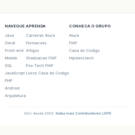
NAVEGUE
APRENDA
CONHECA O GRUPO
Java
Carreiras Alura
Alura
Geral
Formacoes
FIAP
Front-end
Artigos
Casa do Codigo
Mobile
Graduacao FIAP
Hipsters.tech
SQL
Pos-Tech FIAP
JavaScript
Livros Casa do Codigo
PHP
Android
Arquitetura
GUJ: desde 2002.
·
Saiba mais
·
Contribuidores
·
LGPD