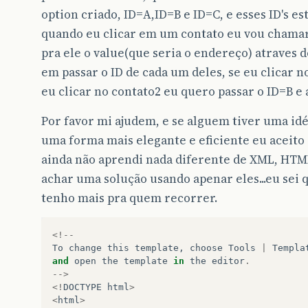
option criado, ID=A,ID=B e ID=C, e esses ID's e
quando eu clicar em um contato eu vou chamar
pra ele o value(que seria o endereço) atraves 
em passar o ID de cada um deles, se eu clicar n
eu clicar no contato2 eu quero passar o ID=B e 
Por favor mi ajudem, e se alguem tiver uma id
uma forma mais elegante e eficiente eu aceito
ainda não aprendi nada diferente de XML, HTML 
achar uma solução usando apenar eles...eu sei 
tenho mais pra quem recorrer.
<!--
To
change
this
template
,
choose
Tools
|
Templa
and
open
the
template
in
the
editor
.
-->
<!
DOCTYPE
html
>
<
html
>