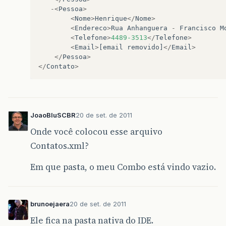
</
body
>
-<
Pessoa
>
</
html
>
<
Nome
>
Henrique
</
Nome
>
<
Endereco
>
Rua
Anhanguera
-
Francisco
M
<
Telefone
>
4489-3513
</
Telefone
>
<
Email
>
[
email
removido
]
</
Email
>
</
Pessoa
>
</
Contato
>
JoaoBluSCBR
20 de set. de 2011
Onde você colocou esse arquivo
Contatos.xml?
Em que pasta, o meu Combo está vindo vazio.
brunoejaera
20 de set. de 2011
Ele fica na pasta nativa do IDE.