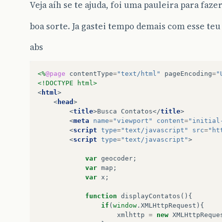
Veja aíh se te ajuda, foi uma pauleira para faze
boa sorte. Ja gastei tempo demais com esse te
abs
<%
@page
contentType
=
"text/html"
pageEncoding
=
"
<!DOCTYPE html>
<
html
>
<
head
>
<
title
>
Busca Contatos
</
title
>
<
meta
name
=
"viewport"
content
=
"initial
<
script
type
=
"text/javascript"
src
=
"ht
<
script
type
=
"text/javascript"
>
var
geocoder
;
var
map
;
var
x
;
function
displayContatos
(){
if
(
window
.
XMLHttpRequest
){
xmlhttp
=
new
XMLHttpReque