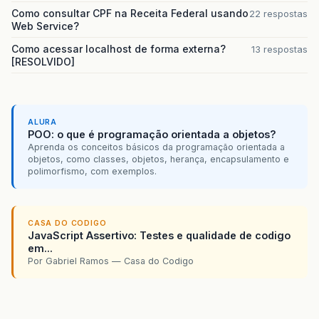
map
:
map
,
Como consultar CPF na Receita Federal usando
22 respostas
position
:
resu
Web Service?
});
}
Como acessar localhost de forma externa?
13 respostas
else
{
[RESOLVIDO]
alert
(
"Geocode was
}
});
}
ALURA
}
POO: o que é programação orientada a objetos?
</
script
>
Aprenda os conceitos básicos da programação orientada a
</
head
>
objetos, como classes, objetos, herança, encapsulamento e
<
body
onload
=
"initialize()"
>
polimorfismo, com exemplos.
<
div
id
=
"combo"
></
div
>
<
div
id
=
'map_canvas'
style
=
"width: 80
</
body
>
</
html
>
CASA DO CODIGO
JavaScript Assertivo: Testes e qualidade de codigo
em...
Por Gabriel Ramos — Casa do Codigo