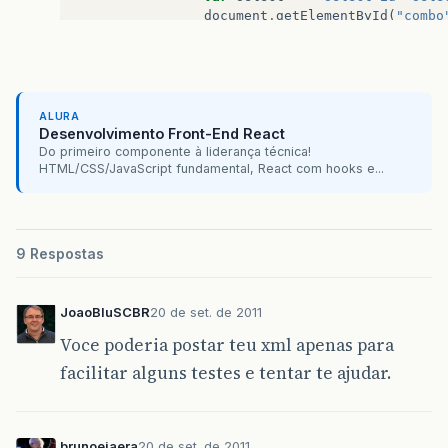
document
.
getElementById
(
"combo
var
codigo
=
' '
;
for
(
i
=
0
;
i
<
x
.
length
;
i
++
){
nome
=
(
x
[
i
]
.
getElementsBy
endereco
=
(
x
[
i
]
.
getElemen
telefone
=
(
x
[
i
]
.
getElemen
ALURA
email
=
(
x
[
i
]
.
getElementsB
Desenvolvimento Front-End React
var
codigo
=
codigo
+
"<op
Do primeiro componente à liderança técnica!
}
HTML/CSS/JavaScript fundamental, React com hooks e...
document
.
getElementById
(
"selec
}
function
initialize
()
{
9 Respostas
geocoder
=
new
google
.
maps
.
Geo
var
latlng
=
new
google
.
maps
.
L
JoaoBluSCBR
20 de set. de 2011
var
myOptions
=
{
zoom
:
17
,
Voce poderia postar teu xml apenas para
center
:
latlng
,
facilitar alguns testes e tentar te ajudar.
mapTypeId
:
google
.
maps
.
Map
}
map
=
new
google
.
maps
.
Map
(
docu
displayContatos
();
brunoejaera
20 de set. de 2011