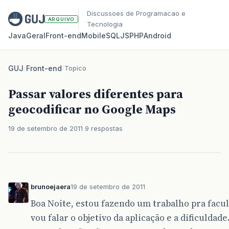
Discussoes de Programacao e
ARQUIVO
Tecnologia
Java
Geral
Front‑end
Mobile
SQL
JS
PHP
Android
GUJ
/
Front-end
/
Topico
Passar valores diferentes para
geocodificar no Google Maps
19 de setembro de 2011
9 respostas
brunoejaera
19 de setembro de 2011
Boa Noite, estou fazendo um trabalho pra facu
vou falar o objetivo da aplicação e a dificulda