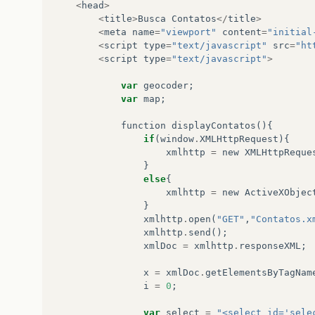
<
head
>
<
title
>
Busca
Contatos
</
title
>
<
meta
name
=
"viewport"
content
=
"initial
<
script
type
=
"text/javascript"
src
=
"ht
<
script
type
=
"text/javascript"
>
var
geocoder
;
var
map
;
function
displayContatos
(){
if
(
window
.
XMLHttpRequest
){
xmlhttp
=
new
XMLHttpReque
}
else
{
xmlhttp
=
new
ActiveXObjec
}
xmlhttp
.
open
(
"GET"
,
"Contatos.x
xmlhttp
.
send
();
xmlDoc
=
xmlhttp
.
responseXML
;
x
=
xmlDoc
.
getElementsByTagNam
i
=
0
;
var
select
=
"<select id='sele