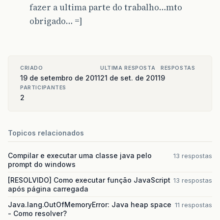
fazer a ultima parte do trabalho…mto
function
initialize
()
{
obrigado… =]
displayContatos
();
geocoder
=
new
google
.
maps
.
Geo
var
latlng
=
new
google
.
maps
.
L
var
myOptions
=
{
zoom
:
17
,
CRIADO
ULTIMA RESPOSTA
RESPOSTAS
center
:
latlng
,
19 de setembro de 2011
21 de set. de 2011
9
mapTypeId
:
google
.
maps
.
Map
PARTICIPANTES
}
2
map
=
new
google
.
maps
.
Map
(
docu
}
Topicos relacionados
function
codeAddress
()
{
var
i
=
document
.
getElementByI
Compilar e executar uma classe java pelo
address
=
(
x
[
i
].
getElementsByT
13 respostas
prompt do windows
if
(
geocoder
)
{
[RESOLVIDO] Como executar função JavaScript
13 respostas
geocoder
.
geocode
(
{
'addre
após página carregada
if
(
status
==
google
.
m
map
.
setCenter
(
resu
Java.lang.OutOfMemoryError: Java heap space
11 respostas
var
marker
=
new
g
- Como resolver?