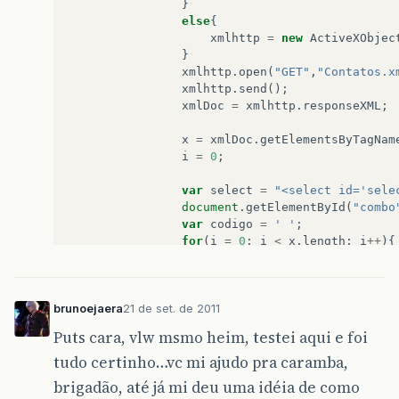
}
else
{
xmlhttp
=
new
ActiveXObjec
}
xmlhttp
.
open
(
"GET"
,
"Contatos.x
xmlhttp
.
send
();
xmlDoc
=
xmlhttp
.
responseXML
;
x
=
xmlDoc
.
getElementsByTagNam
i
=
0
;
var
select
=
"<select id='sele
document
.
getElementById
(
"combo
var
codigo
=
' '
;
for
(
i
=
0
;
i
<
x
.
length
;
i
++
){
nome
=
(
x
[
i
].
getElementsBy
endereco
=
(
x
[
i
].
getElemen
//telefone = (x[i].getElem
brunoejaera
21 de set. de 2011
//email = (x[i].getElement
codigo
=
codigo
+
"<option
Puts cara, vlw msmo heim, testei aqui e foi
}
tudo certinho…vc mi ajudo pra caramba,
document
.
getElementById
(
"selec
}
brigadão, até já mi deu uma idéia de como