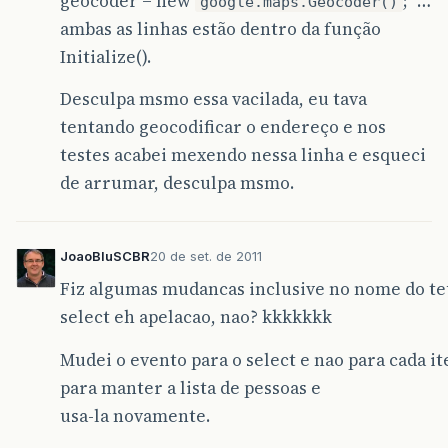
geocoder = new
; "…
google.maps.Geocoder()
ambas as linhas estão dentro da função
Initialize().
Desculpa msmo essa vacilada, eu tava
tentando geocodificar o endereço e nos
testes acabei mexendo nessa linha e esqueci
de arrumar, desculpa msmo.
JoaoBluSCBR
20 de set. de 2011
Fiz algumas mudancas inclusive no nome do te
select eh apelacao, nao? kkkkkkk
Mudei o evento para o select e nao para cada it
para manter a lista de pessoas e
usa-la novamente.