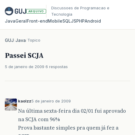
Discussoes de Programacao e
ARQUIVO
Tecnologia
Java
Geral
Front‑end
Mobile
SQL
JS
PHP
Android
GUJ
/
Java
/
Topico
Passei SCJA
5 de janeiro de 2009
6 respostas
kaolzz
5 de janeiro de 2009
Na última sexta-feira dia 02/01 fui aprovado
na SCJA com 96%
Prova bastante simples pra quem já fez a