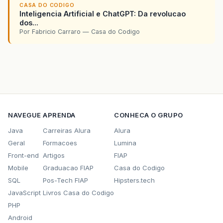
CASA DO CODIGO
Inteligencia Artificial e ChatGPT: Da revolucao
dos...
Por Fabricio Carraro — Casa do Codigo
NAVEGUE
APRENDA
CONHECA O GRUPO
Java
Carreiras Alura
Alura
Geral
Formacoes
Lumina
Front-end
Artigos
FIAP
Mobile
Graduacao FIAP
Casa do Codigo
SQL
Pos-Tech FIAP
Hipsters.tech
JavaScript
Livros Casa do Codigo
PHP
Android