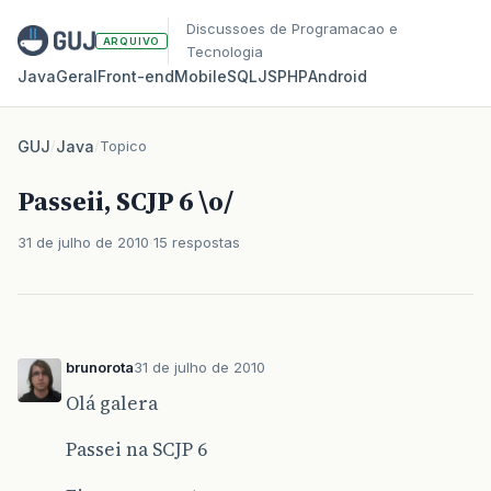
Discussoes de Programacao e
ARQUIVO
Tecnologia
Java
Geral
Front‑end
Mobile
SQL
JS
PHP
Android
GUJ
/
Java
/
Topico
Passeii, SCJP 6 \o/
31 de julho de 2010
15 respostas
brunorota
31 de julho de 2010
Olá galera
Passei na SCJP 6