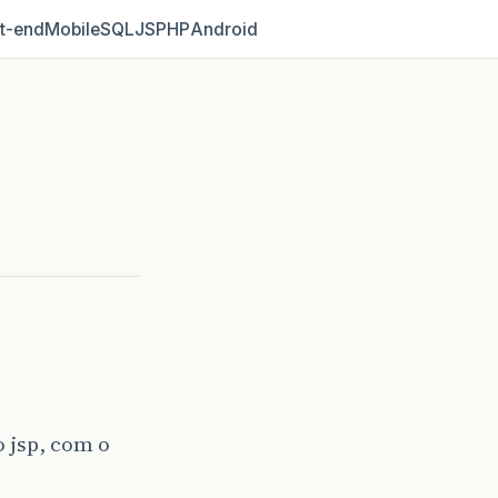
t‑end
Mobile
SQL
JS
PHP
Android
o jsp, com o