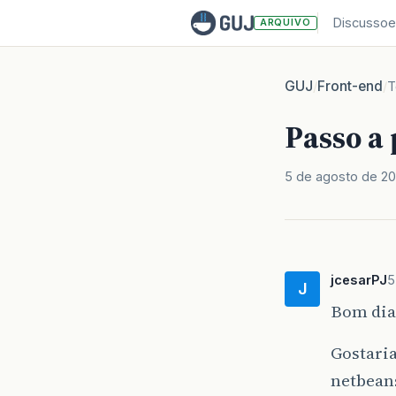
Discussoe
ARQUIVO
GUJ
Front-end
/
/
T
Passo a
5 de agosto de 2
jcesarPJ
5
J
Bom dia
Gostaria
netbean