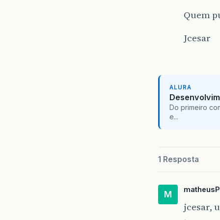
Quem pu
Jcesar
ALURA
Desenvolvim
Do primeiro co
e...
1 Resposta
matheusP
M
jcesar, 