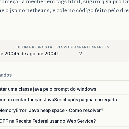
 começar a mecher em tags html, sugiro q vá pro 
 o jsp no netbeans, e cole no código feito pelo 
ULTIMA RESPOSTA
RESPOSTAS
PARTICIPANTES
de 2004
5 de ago. de 2004
1
2
nados
utar uma classe java pelo prompt do windows
o executar função JavaScript após página carregada
MemoryError: Java heap space - Como resolver?
CPF na Receita Federal usando Web Service?