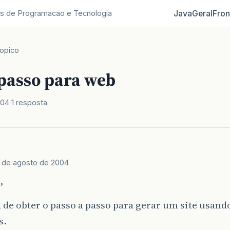
Java
Geral
Fron
s de Programacao e Tecnologia
opico
 passo para web
004
1 resposta
 de agosto de 2004
,
 de obter o passo a passo para gerar um site usand
s.