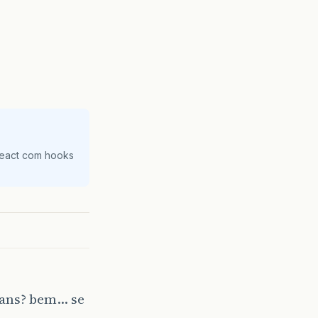
React com hooks
eans? bem… se