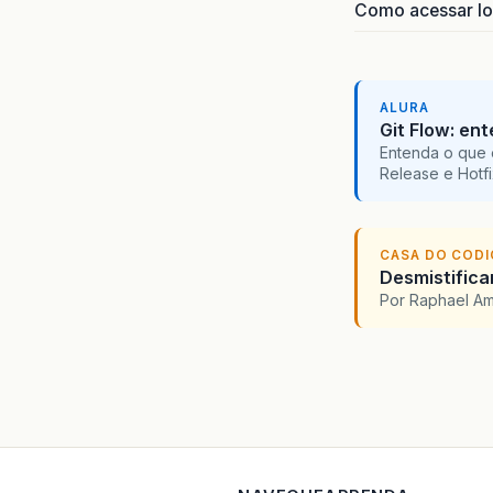
Como acessar lo
ALURA
Git Flow: en
Entenda o que 
Release e Hotf
CASA DO COD
Desmistifica
Por Raphael A