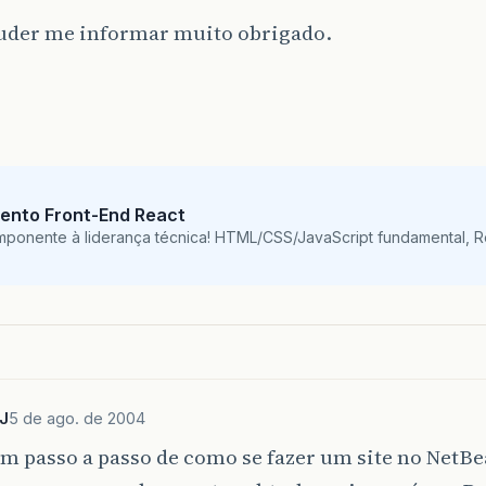
der me informar muito obrigado.
ento Front-End React
mponente à liderança técnica! HTML/CSS/JavaScript fundamental, 
J
5 de ago. de 2004
um passo a passo de como se fazer um site no NetB