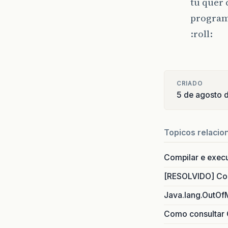
tu quer
programe
:roll:
CRIADO
5 de agosto 
Topicos relacio
Compilar e exec
[RESOLVIDO] Com
Java.lang.OutOf
Como consultar 