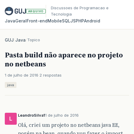
Discussoes de Programacao e
ARQUIVO
Tecnologia
Java
Geral
Front‑end
Mobile
SQL
JS
PHP
Android
GUJ
/
Java
/
Topico
Pasta build não aparece no projeto
no netbeans
1 de julho de 2016
2 respostas
java
LeandroSilva1
1 de julho de 2016
L
Olá, criei um projeto no netbeans java EE,
porém na bean, quando vou fazer o import