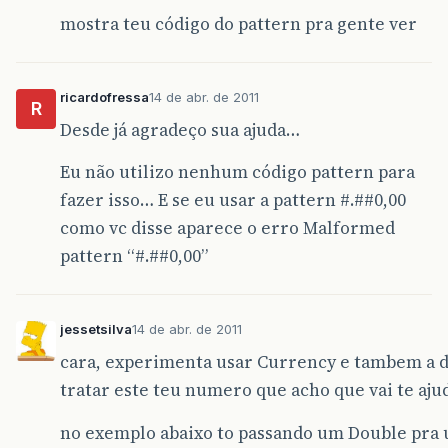
mostra teu código do pattern pra gente ver
ricardofressa
14 de abr. de 2011
R
Desde já agradeço sua ajuda…
Eu não utilizo nenhum código pattern para
fazer isso… E se eu usar a pattern #.#
#0
,00
como vc disse aparece o erro Malformed
pattern “#.#
#0
,00”
jessetsilva
14 de abr. de 2011
cara, experimenta usar Currency e tambem a 
tratar este teu numero que acho que vai te aju
no exemplo abaixo to passando um Double pra 