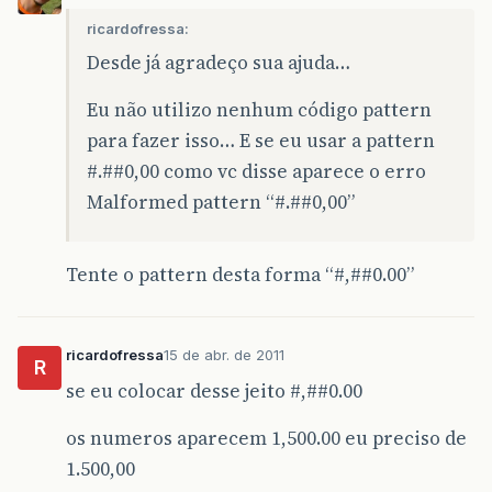
ricardofressa:
Desde já agradeço sua ajuda…
Eu não utilizo nenhum código pattern
para fazer isso… E se eu usar a pattern
#.#
#0
,00 como vc disse aparece o erro
Malformed pattern “#.#
#0
,00”
Tente o pattern desta forma “#,#
#0
.00”
ricardofressa
15 de abr. de 2011
R
se eu colocar desse jeito #,#
#0
.00
os numeros aparecem 1,500.00 eu preciso de
1.500,00