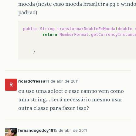
moeda (neste caso moeda brasileira pq o windo
padrao)
public
String
transformarDoubleEmMoeda
(
double
return
NumberFormat
.
getCurrencyInstanc
ricardofressa
14 de abr. de 2011
R
eu uso uma select e esse campo vem como
uma string… será necessário mesmo usar
outra classe para fazer isso?
fernandogodoy18
15 de abr. de 2011