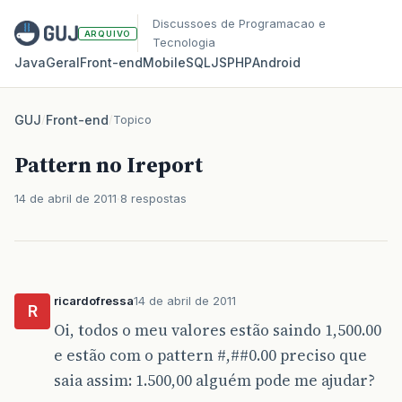
Discussoes de Programacao e
ARQUIVO
Tecnologia
Java
Geral
Front‑end
Mobile
SQL
JS
PHP
Android
GUJ
/
Front-end
/
Topico
Pattern no Ireport
14 de abril de 2011
8 respostas
ricardofressa
14 de abril de 2011
R
Oi, todos o meu valores estão saindo 1,500.00
e estão com o pattern #,#
#0
.00 preciso que
saia assim: 1.500,00 alguém pode me ajudar?