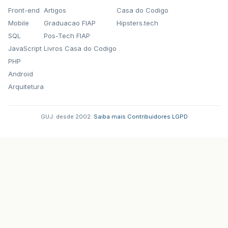
Front-end
Artigos
Casa do Codigo
Mobile
Graduacao FIAP
Hipsters.tech
SQL
Pos-Tech FIAP
JavaScript
Livros Casa do Codigo
PHP
Android
Arquitetura
GUJ: desde 2002.
·
Saiba mais
·
Contribuidores
·
LGPD