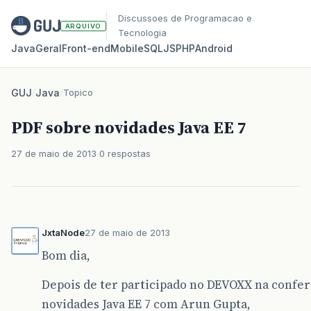
Discussoes de Programacao e
ARQUIVO
Tecnologia
Java
Geral
Front‑end
Mobile
SQL
JS
PHP
Android
GUJ
/
Java
/
Topico
PDF sobre novidades Java EE 7
27 de maio de 2013
0 respostas
JxtaNode
27 de maio de 2013
Bom dia,
Depois de ter participado no DEVOXX na confer
novidades Java EE 7 com Arun Gupta,