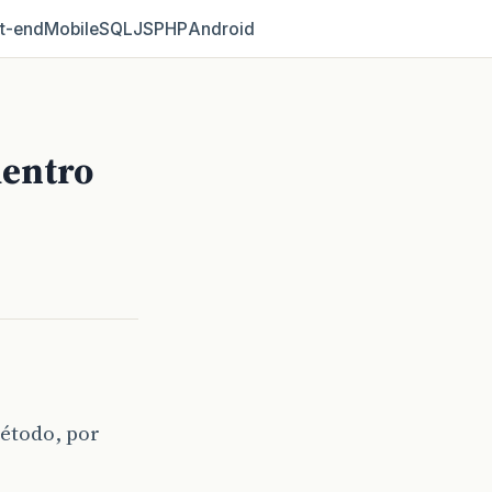
t‑end
Mobile
SQL
JS
PHP
Android
dentro
étodo, por