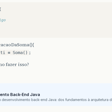
{
igo
cacaoDaSoma(){
;
lti = Soma()
o fazer isso?
ento Back-End Java
m desenvolvimento back-end Java: dos fundamentos à arquitetura de