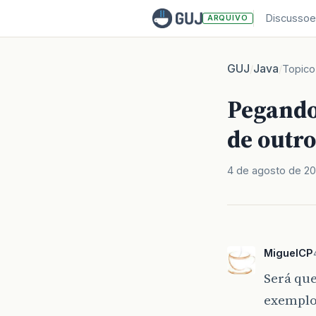
Discussoe
ARQUIVO
GUJ
Java
/
/
Topico
Pegando
de outr
4 de agosto de 20
MiguelCP
Será qu
exemplo