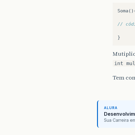
Soma
()
// cód
}
Mutipli
int mu
Tem com
ALURA
Desenvolvim
Sua Carreira e