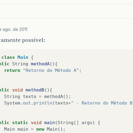
e ago. de 2011
tamente possível:
class
Main
{
blic
String
methodA
(){
return
"Retorno do Método A"
;
blic
void
methodB
(){
String
texto
=
methodA
();
System
.
out
.
println
(
texto
+
" - Retorno do Método B
blic
static
void
main
(
String
[]
args
)
{
Main
main
=
new
Main
();