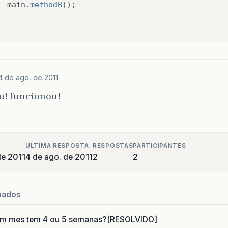
main
.
methodB
();
4 de ago. de 2011
u! funcionou!
ULTIMA RESPOSTA
RESPOSTAS
PARTICIPANTES
de 2011
4 de ago. de 2011
2
2
nados
um mes tem 4 ou 5 semanas?[RESOLVIDO]