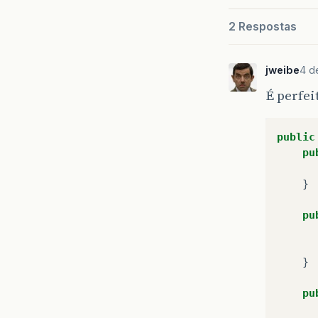
2 Respostas
jweibe
4 d
É perfei
public
pu
}
pu
}
pu