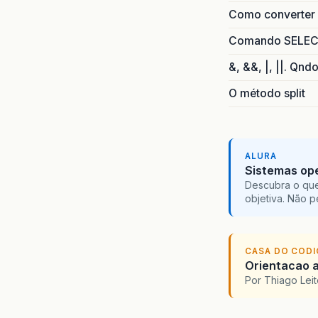
Como converter i
Comando SELECT 
&, &&, |, ||. Qnd
O método split
ALURA
Sistemas ope
Descubra o que
objetiva. Não 
CASA DO COD
Orientacao a
Por Thiago Lei