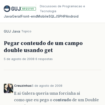
Discussoes de Programacao e
ARQUIVO
Tecnologia
Java
Geral
Front‑end
Mobile
SQL
JS
PHP
Android
GUJ
/
Java
/
Topico
Pegar conteudo de um campo
double usando get
5 de agosto de 2008
6 respostas
Creuzinhas
5 de agosto de 2008
E ai Galera queria uma forcinha ai
como que eu pego o
conteudo
de um Double