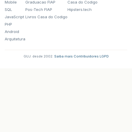
Mobile
Graduacao FIAP
Casa do Codigo
SQL
Pos-Tech FIAP
Hipsters.tech
JavaScript
Livros Casa do Codigo
PHP
Android
Arquitetura
GUJ: desde 2002.
·
Saiba mais
·
Contribuidores
·
LGPD