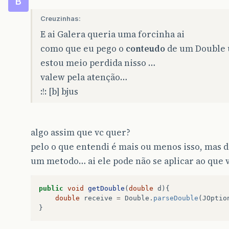
B
Creuzinhas:
E ai Galera queria uma forcinha ai
como que eu pego o
conteudo
de um Double 
estou meio perdida nisso …
valew pela atenção…
:!: [b] bjus
algo assim que vc quer?
pelo o que entendi é mais ou menos isso, mas d
um metodo… ai ele pode não se aplicar ao que 
public
void
getDouble
(
double
d
){
double
receive
=
Double
.
parseDouble
(
JOptio
}