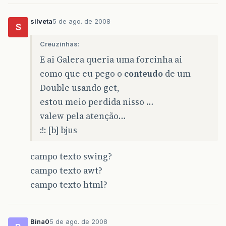
silveta
5 de ago. de 2008
S
Creuzinhas:
E ai Galera queria uma forcinha ai
como que eu pego o
conteudo
de um
Double usando get,
estou meio perdida nisso …
valew pela atenção…
:!: [b] bjus
campo texto swing?
campo texto awt?
campo texto html?
Bina0
5 de ago. de 2008