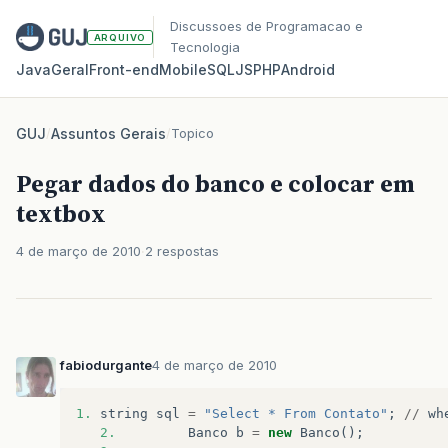
Discussoes de Programacao e
ARQUIVO
Tecnologia
Java
Geral
Front‑end
Mobile
SQL
JS
PHP
Android
GUJ
/
Assuntos Gerais
/
Topico
Pegar dados do banco e colocar em
textbox
4 de março de 2010
2 respostas
fabiodurgante
4 de março de 2010
1.
string
sql
=
"Select * From Contato"
;
//
wh
2.
Banco
b
=
new
Banco
();