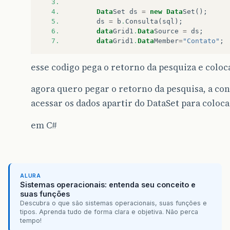
3.
4.
Data
Set
ds
=
new
Data
Set
();
5.
ds
=
b
.
Consulta
(
sql
);
6.
data
Grid1
.
Data
Source
=
ds
;
7.
data
Grid1
.
Data
Member
=
"Contato"
;
esse codigo pega o retorno da pesquiza e colo
agora quero pegar o retorno da pesquisa, a con
acessar os dados apartir do DataSet para coloc
em C#
ALURA
Sistemas operacionais: entenda seu conceito e
suas funções
Descubra o que são sistemas operacionais, suas funções e
tipos. Aprenda tudo de forma clara e objetiva. Não perca
tempo!