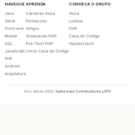
NAVEGUE
APRENDA
CONHECA O GRUPO
Java
Carreiras Alura
Alura
Geral
Formacoes
Lumina
Front-end
Artigos
FIAP
Mobile
Graduacao FIAP
Casa do Codigo
SQL
Pos-Tech FIAP
Hipsters.tech
JavaScript
Livros Casa do Codigo
PHP
Android
Arquitetura
GUJ: desde 2002.
·
Saiba mais
·
Contribuidores
·
LGPD