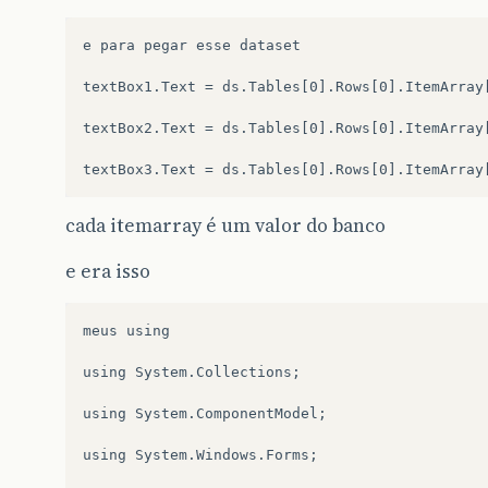
e para pegar esse dataset

textBox1.Text = ds.Tables[0].Rows[0].ItemArray[
textBox2.Text = ds.Tables[0].Rows[0].ItemArray[
cada itemarray é um valor do banco
e era isso
meus using

using System.Collections;

using System.ComponentModel;

using System.Windows.Forms;
