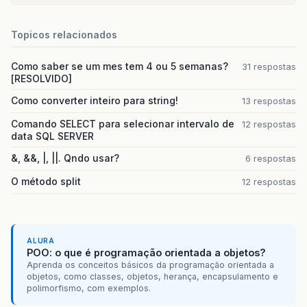
JOptionPane
.
showMessageDialog
(
CarregaJTable
();
Topicos relacionados
}
}
catch
(
Exception
e
)
{
JOptionPane
.
showMessageDialog
(
null
Como saber se um mes tem 4 ou 5 semanas?
31 respostas
getTitle
(),
JOptionPane
.
ER
[RESOLVIDO]
}
Como converter inteiro para string!
13 respostas
}
Comando SELECT para selecionar intervalo de
12 respostas
}
data SQL SERVER
&, &&, |, ||. Qndo usar?
6 respostas
O método split
12 respostas
ALURA
POO: o que é programação orientada a objetos?
Aprenda os conceitos básicos da programação orientada a
objetos, como classes, objetos, herança, encapsulamento e
polimorfismo, com exemplos.