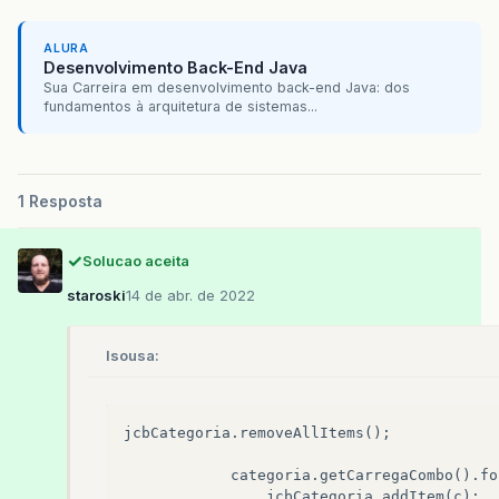
}
}
ALURA
Desenvolvimento Back-End Java
//coloca a Tela de Cadastros de Produtos n
Sua Carreira em desenvolvimento back-end Java: dos
private
void
jbtEditarDadosActionPerformed
fundamentos à arquitetura de sistemas...
if
(
jtbProduto
.
getSelectedRow
()
!=
-
1
)
try
{
int
linha
=
jtbProduto
.
getSele
1 Resposta
codigo
=
Integer
.
parseInt
(
jtbP
setCarregaProdutos
(
codigo
);
inclusao
=
false
;
Solucao aceita
CardLayout
cl
=
(
CardLayout
)
j
staroski
14 de abr. de 2022
cl
.
show
(
jplGeral
,
"detalhes"
);
}
catch
(
Exception
ex
)
{
JOptionPane
.
showMessageDialog
(
lsousa:
}
}
else
{
JOptionPane
.
showMessageDialog
(
null
jcbCategoria
.
removeAllItems
();
this
.
getTitle
(),
JOptionPa
categoria
.
getCarregaCombo
().
fo
}
jcbCategoria
.
addItem
(
c
);