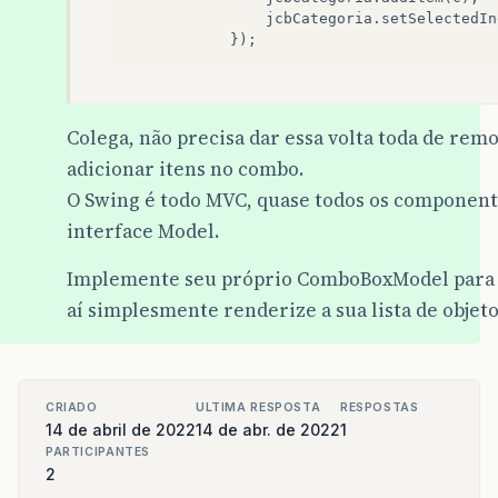
}
jcbCategoria
.
setSelectedIn
});
//salva as alterações feitas na Tela de Ca
private
void
jbtSalvarActionPerformed
(
java
String
mensagem
;
try
{
Colega, não precisa dar essa volta toda de remo
if
(
validaCampos
())
{
Produto
p
=
new
Produto
();
adicionar itens no combo.
p
.
setProdescricao
(
jtfDescricao
O Swing é todo MVC, quase todos os componen
p
.
setPropreco
(
Double
.
parseDoub
p
.
setProquantidade
(
Integer
.
par
interface Model.
CategoriaModel
c
=
(
CategoriaM
Implemente seu próprio ComboBoxModel para 
p
.
setProcatid
(
c
.
getCatid
());
aí simplesmente renderize a sua lista de objet
if
(
inclusao
)
{
new
ProdutoControle
().
Incl
mensagem
=
"Dados incluído
CRIADO
ULTIMA RESPOSTA
RESPOSTAS
}
else
{
14 de abril de 2022
14 de abr. de 2022
1
p
.
setProid
(
codigo
);
new
ProdutoControle
().
Alte
PARTICIPANTES
2
mensagem
=
"Dados alterado
}