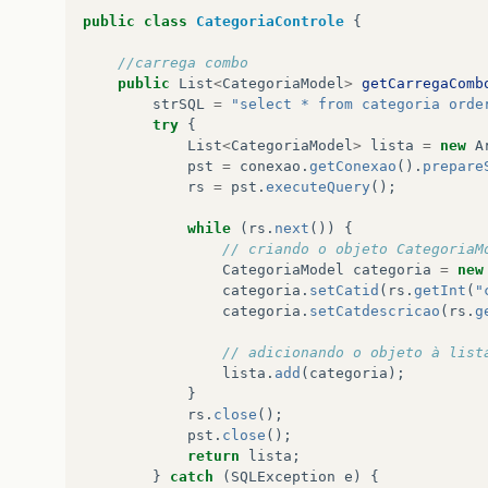
@Override
public
class
CategoriaControle
{
public
String
toString
()
{
return
getCatdescricao
();
//carrega combo
}
public
List
<
CategoriaModel
>
getCarregaComb
strSQL
=
"select * from categoria orde
}
try
{
List
<
CategoriaModel
>
lista
=
new
A
pst
=
conexao
.
getConexao
().
prepare
rs
=
pst
.
executeQuery
();
while
(
rs
.
next
())
{
// criando o objeto CategoriaM
CategoriaModel
categoria
=
new
categoria
.
setCatid
(
rs
.
getInt
(
"
categoria
.
setCatdescricao
(
rs
.
g
// adicionando o objeto à list
lista
.
add
(
categoria
);
}
rs
.
close
();
pst
.
close
();
return
lista
;
}
catch
(
SQLException
e
)
{