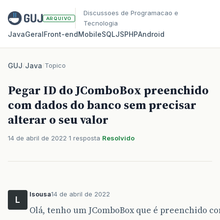
Discussoes de Programacao e
ARQUIVO
Tecnologia
Java
Geral
Front‑end
Mobile
SQL
JS
PHP
Android
GUJ
/
Java
/
Topico
Pegar ID do JComboBox preenchido
com dados do banco sem precisar
alterar o seu valor
14 de abril de 2022
1 resposta
Resolvido
lsousa
14 de abril de 2022
L
Olá, tenho um JComboBox que é preenchido com 