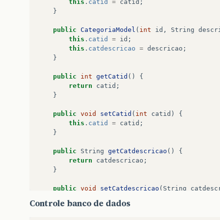
this
.
catid
=
catid
;
}
public
CategoriaModel
(
int
id
,
String
descr
this
.
catid
=
id
;
this
.
catdescricao
=
descricao
;
}
public
int
getCatid
()
{
return
catid
;
}
public
void
setCatid
(
int
catid
)
{
this
.
catid
=
catid
;
}
public
String
getCatdescricao
()
{
return
catdescricao
;
}
public
void
setCatdescricao
(
String
catdesc
this
.
catdescricao
=
catdescricao
;
Controle banco de dados
}