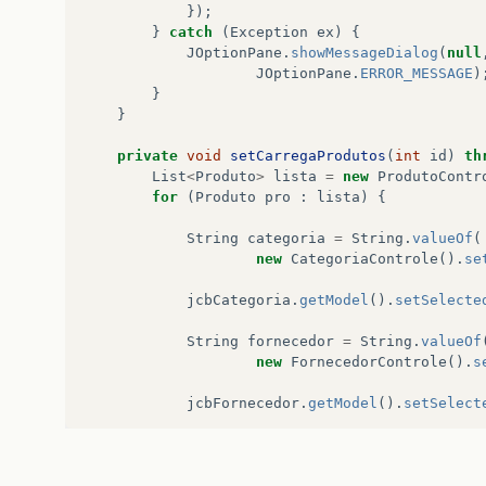
});
}
catch
(
Exception
ex
)
{
JOptionPane
.
showMessageDialog
(
null
JOptionPane
.
ERROR_MESSAGE
)
}
}
private
void
setCarregaProdutos
(
int
id
)
th
List
<
Produto
>
lista
=
new
ProdutoContr
for
(
Produto
pro
:
lista
)
{
String
categoria
=
String
.
valueOf
(
new
CategoriaControle
().
se
jcbCategoria
.
getModel
().
setSelecte
String
fornecedor
=
String
.
valueOf
new
FornecedorControle
().
s
jcbFornecedor
.
getModel
().
setSelect
jtfDescricao
.
setText
(
pro
.
getProdes
jftPreco
.
setText
(
String
.
format
(
"%.
jftQuantidade
.
setText
(
String
.
value