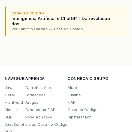
CASA DO CODIGO
Inteligencia Artificial e ChatGPT: Da revolucao
dos...
Por Fabricio Carraro — Casa do Codigo
NAVEGUE
APRENDA
CONHECA O GRUPO
Java
Carreiras Alura
Alura
Geral
Formacoes
Lumina
Front-end
Artigos
FIAP
Mobile
Graduacao FIAP
Casa do Codigo
SQL
Pos-Tech FIAP
Hipsters.tech
JavaScript
Livros Casa do Codigo
PHP