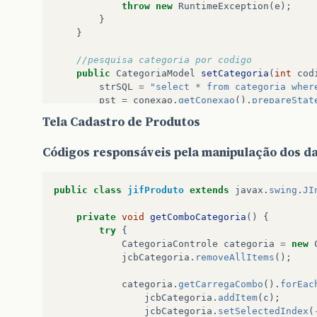
throw
new
RuntimeException
(
e
);
}
}
//pesquisa categoria por codigo
public
CategoriaModel
setCategoria
(
int
cod
strSQL
=
"select * from categoria wher
pst
=
conexao
.
getConexao
().
prepareStat
pst
.
setInt
(
1
,
codigo
);
Tela Cadastro de Produtos
rs
=
pst
.
executeQuery
();
if
(
!
rs
.
next
())
{
Códigos responsáveis pela manipulação dos d
return
null
;
}
return
new
CategoriaModel
(
rs
.
getInt
(
"c
public
class
jifProduto
extends
javax
.
swing
.
JI
rs
.
getString
(
"catdescricao"
));
}
private
void
getComboCategoria
()
{
try
{
}
CategoriaControle
categoria
=
new
jcbCategoria
.
removeAllItems
();
categoria
.
getCarregaCombo
().
forEac
jcbCategoria
.
addItem
(
c
);
jcbCategoria
.
setSelectedIndex
(