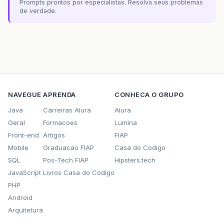
Prompts prontos por especialistas. Resolva seus problemas
de verdade.
NAVEGUE
APRENDA
CONHECA O GRUPO
Java
Carreiras Alura
Alura
Geral
Formacoes
Lumina
Front-end
Artigos
FIAP
Mobile
Graduacao FIAP
Casa do Codigo
SQL
Pos-Tech FIAP
Hipsters.tech
JavaScript
Livros Casa do Codigo
PHP
Android
Arquitetura