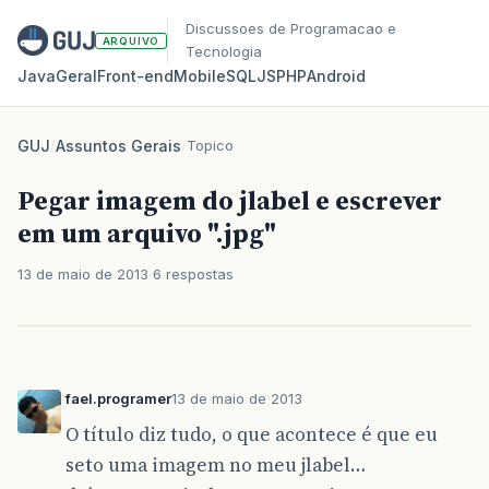
Discussoes de Programacao e
ARQUIVO
Tecnologia
Java
Geral
Front‑end
Mobile
SQL
JS
PHP
Android
GUJ
/
Assuntos Gerais
/
Topico
Pegar imagem do jlabel e escrever
em um arquivo ".jpg"
13 de maio de 2013
6 respostas
fael.programer
13 de maio de 2013
O título diz tudo, o que acontece é que eu
seto uma imagem no meu jlabel…