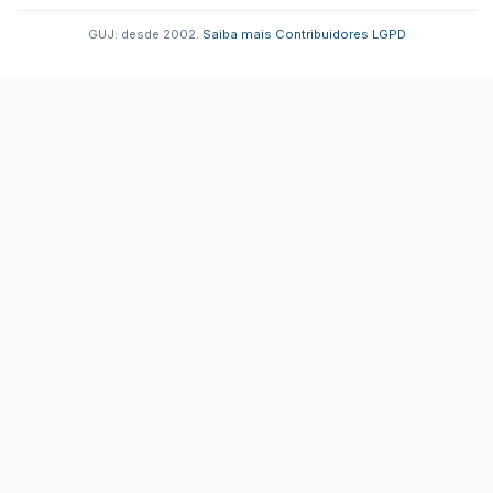
GUJ: desde 2002.
·
Saiba mais
·
Contribuidores
·
LGPD