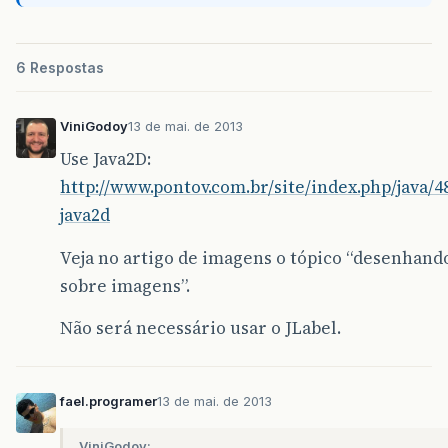
6 Respostas
ViniGodoy
13 de mai. de 2013
Use Java2D:
http://www.pontov.com.br/site/index.php/java/4
java2d
Veja no artigo de imagens o tópico “desenhand
sobre imagens”.
Não será necessário usar o JLabel.
fael.programer
13 de mai. de 2013
ViniGodoy: