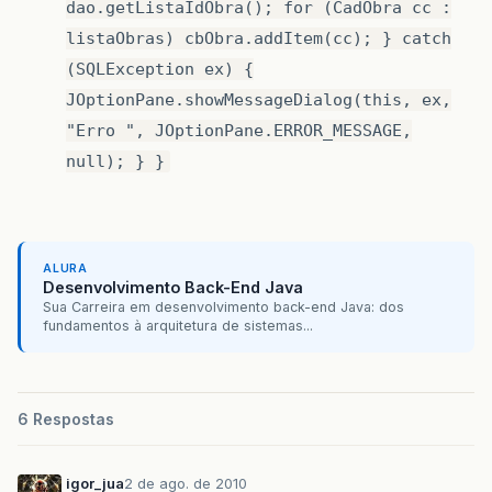
dao.getListaIdObra(); for (CadObra cc :
listaObras) cbObra.addItem(cc); } catch
(SQLException ex) {
JOptionPane.showMessageDialog(this, ex,
"Erro ", JOptionPane.ERROR_MESSAGE,
null); } }
ALURA
Desenvolvimento Back-End Java
Sua Carreira em desenvolvimento back-end Java: dos
fundamentos à arquitetura de sistemas...
6 Respostas
igor_jua
2 de ago. de 2010