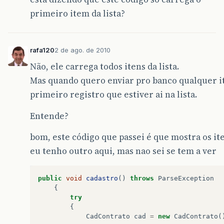
primeiro item da lista?
rafa120
2 de ago. de 2010
Não, ele carrega todos itens da lista.
Mas quando quero enviar pro banco qualquer it
primeiro registro que estiver ai na lista.
Entende?
bom, este código que passei é que mostra os it
eu tenho outro aqui, mas nao sei se tem a ver
public
void
cadastro
()
throws
ParseException
{
try
{
CadContrato
cad
=
new
CadContrato
(