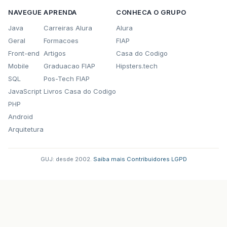
NAVEGUE
APRENDA
CONHECA O GRUPO
Java
Carreiras Alura
Alura
Geral
Formacoes
FIAP
Front-end
Artigos
Casa do Codigo
Mobile
Graduacao FIAP
Hipsters.tech
SQL
Pos-Tech FIAP
JavaScript
Livros Casa do Codigo
PHP
Android
Arquitetura
GUJ: desde 2002.
·
Saiba mais
·
Contribuidores
·
LGPD