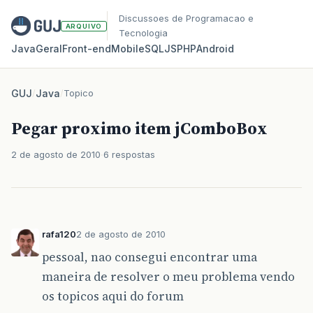
Discussoes de Programacao e
ARQUIVO
Tecnologia
Java
Geral
Front‑end
Mobile
SQL
JS
PHP
Android
GUJ
/
Java
/
Topico
Pegar proximo item jComboBox
2 de agosto de 2010
6 respostas
rafa120
2 de agosto de 2010
pessoal, nao consegui encontrar uma
maneira de resolver o meu problema vendo
os topicos aqui do forum