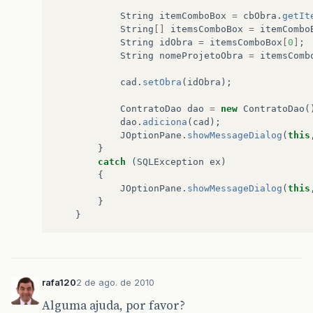
String
itemComboBox
=
cbObra
.
getIt
String
[]
itemsComboBox
=
itemCombo
String
idObra
=
itemsComboBox
[
0
]
;
String
nomeProjetoObra
=
itemsComb
cad
.
setObra
(
idObra
);
ContratoDao
dao
=
new
ContratoDao
(
dao
.
adiciona
(
cad
);
JOptionPane
.
showMessageDialog
(
this
}
catch
(
SQLException
ex
)
{
JOptionPane
.
showMessageDialog
(
this
}
}
rafa120
2 de ago. de 2010
Alguma ajuda, por favor?