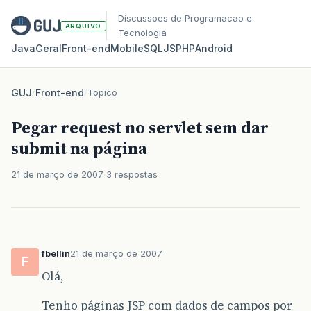
Discussoes de Programacao e
ARQUIVO
Tecnologia
Java
Geral
Front‑end
Mobile
SQL
JS
PHP
Android
GUJ
/
Front-end
/
Topico
Pegar request no servlet sem dar
submit na página
21 de março de 2007
3 respostas
fbellin
21 de março de 2007
F
Olá,
Tenho páginas JSP com dados de campos por