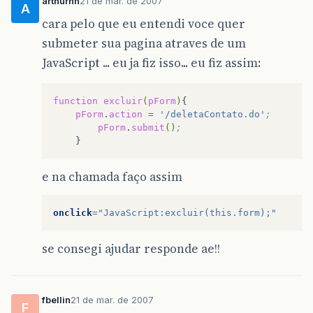
arthurnn
21 de mar. de 2007
A
cara pelo que eu entendi voce quer
submeter sua pagina atraves de um
JavaScript ... eu ja fiz isso... eu fiz assim:
function
excluir
(
pForm
)
pForm
.
action
=
'/deletaContato.do'
;
pForm
.
submit
()
;
e na chamada faço assim
onclick
=
"JavaScript:excluir(this.form);"
se consegi ajudar responde ae!!
fbellin
21 de mar. de 2007
F