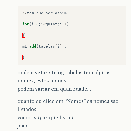
//
tem
que
ser
assim
for
(
i
=
0
;
i
<
quant
;
i
++
)
{
m1
.
add
(
tabelas
[
i
]
);
}
onde o vetor string tabelas tem alguns
nomes, estes nomes
podem variar em quantidade…
quanto eu clico em “Nomes” os nomes sao
listados,
vamos supor que listou
joao