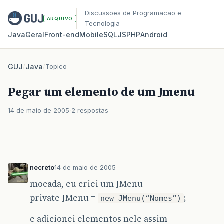
Discussoes de Programacao e
ARQUIVO
Tecnologia
Java
Geral
Front‑end
Mobile
SQL
JS
PHP
Android
GUJ
/
Java
/
Topico
Pegar um elemento de um Jmenu
14 de maio de 2005
2 respostas
necreto
14 de maio de 2005
mocada, eu criei um JMenu
private JMenu =
;
new JMenu(“Nomes”)
e adicionei elementos nele assim