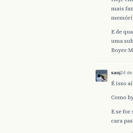
mais fa
memóri
E de qu
uma sub
Boyer-M
saoj
24 de
É isso 
Como by
E se for
cara pas