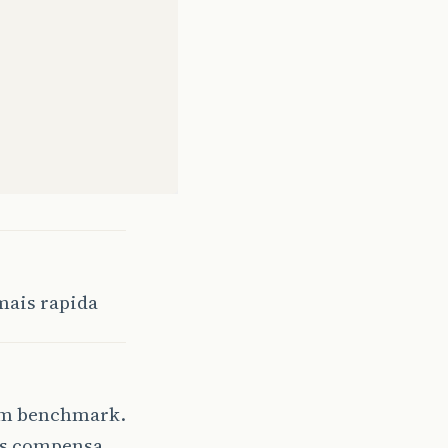
mais rapida
 um benchmark.
zes compensa