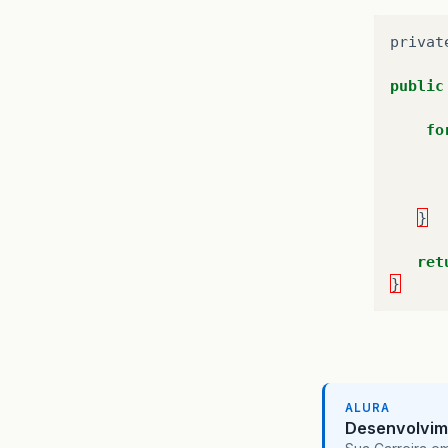
privat
public
fo
}
ret
}
ALURA
Desenvolvim