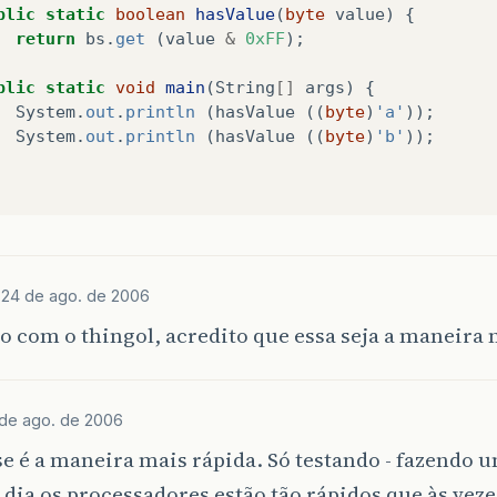
blic
static
boolean
hasValue
(
byte
value
)
{
return
bs
.
get
(
value
&
0xFF
);
blic
static
void
main
(
String
[]
args
)
{
System
.
out
.
println
(
hasValue
((
byte
)
'a'
));
System
.
out
.
println
(
hasValue
((
byte
)
'b'
));
s
24 de ago. de 2006
 com o thingol, acredito que essa seja a maneira 
de ago. de 2006
se é a maneira mais rápida. Só testando - fazendo
dia os processadores estão tão rápidos que às ve