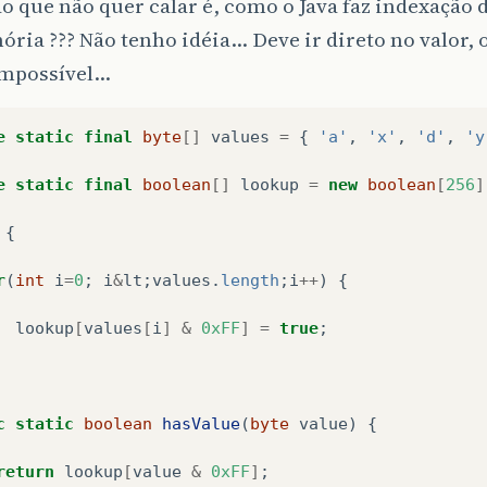
o que não quer calar é, como o Java faz indexação 
ia ??? Não tenho idéia… Deve ir direto no valor, o
impossível…
e
static
final
byte
[]
values
=
{
'a'
,
'x'
,
'd'
,
'y
e
static
final
boolean
[]
lookup
=
new
boolean
[
256
]
{
r
(
int
i
=
0
;
i
&
lt
;
values
.
length
;
i
++
)
{
lookup
[
values
[
i
]
&
0xFF
]
=
true
;
c
static
boolean
hasValue
(
byte
value
)
{
return
lookup
[
value
&
0xFF
]
;