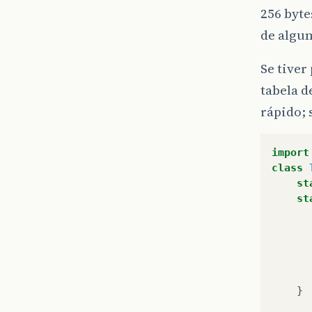
256 byte
de algum
Se tiver
tabela d
rápido; 
import
class
st
st
}