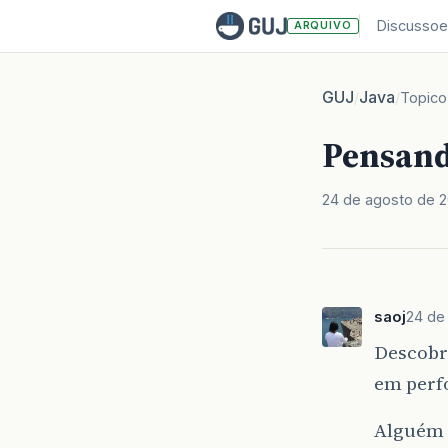
Discussoe
ARQUIVO
GUJ
Java
/
/
Topico
Pensand
24 de agosto de 
saoj
24 de
Descobr
em perf
Alguém 