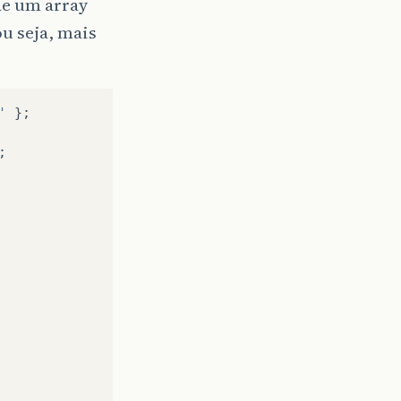
de um array
u seja, mais
'
};
;