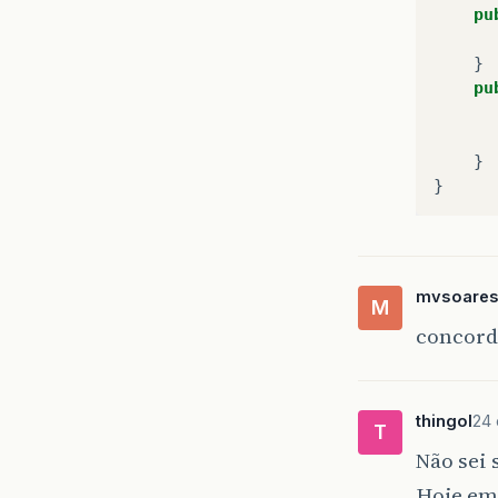
pu
}
pu
}
}
mvsoare
M
concordo
thingol
24 
T
Não sei 
Hoje em 