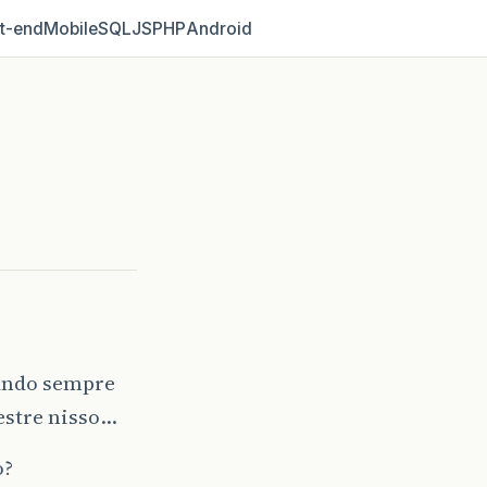
t‑end
Mobile
SQL
JS
PHP
Android
sando sempre
estre nisso…
o?