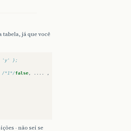
 tabela, já que você
 'y' };
/*1*/
false
,
....
,
ições - não sei se