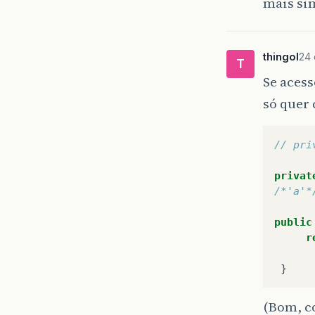
mais si
thingol
24 
T
Se acess
só quer
// pri
privat
/*'a'*
public
r
}
(Bom, co