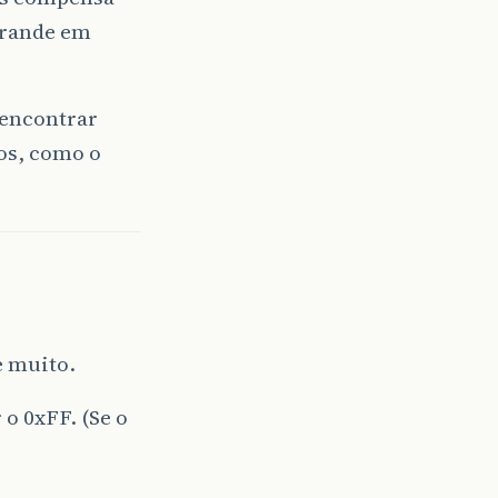
grande em
 encontrar
os, como o
e muito.
 o 0xFF. (Se o