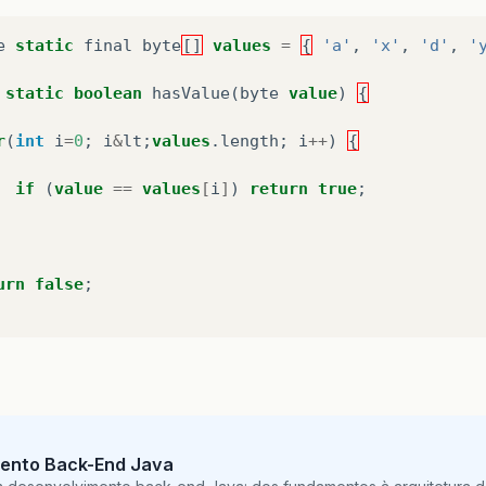
e
static
final
byte
[]
values
=
{
'a'
,
'x'
,
'd'
,
'
static
boolean
hasValue
(
byte
value
)
{
r
(
int
i
=
0
;
i
&
lt
;
values
.
length
;
i
++
)
{
if
(
value
==
values
[
i
]
)
return
true
;
urn
false
;
ento Back-End Java