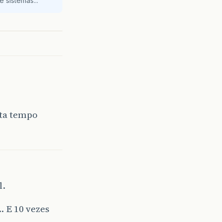
 sistemas...
sta tempo
l.
… E 10 vezes