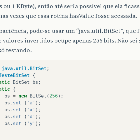
s ou 1 KByte), então até seria possível que ela fica
as vezes que essa rotina hasValue fosse acessada.
 paciência, pode-se usar um “java.util.BitSet”, que 
e valores invertidos ocupe apenas 256 bits. Não sei 
só testando.
java.util.BitSet
;
TesteBitSet
{
atic
BitSet
bs
;
atic
{
bs
=
new
BitSet
(
256
);
bs
.
set
(
'a'
);
bs
.
set
(
'x'
);
bs
.
set
(
'd'
);
bs
.
set
(
'y'
);