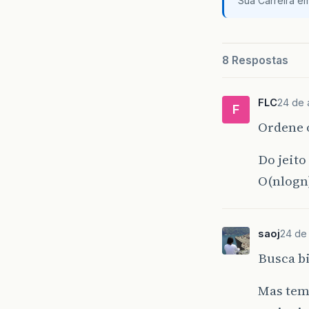
Sua Carreira e
8 Respostas
FLC
24 de 
F
Ordene o
Do jeito
O(nlogn)
saoj
24 de
Busca b
Mas tem 