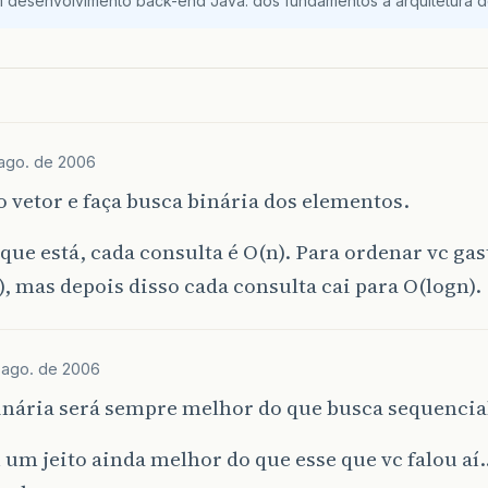
m desenvolvimento back-end Java: dos fundamentos à arquitetura de
ago. de 2006
 vetor e faça busca binária dos elementos.
 que está, cada consulta é O(n). Para ordenar vc ga
, mas depois disso cada consulta cai para O(logn).
 ago. de 2006
inária será sempre melhor do que busca sequencia
um jeito ainda melhor do que esse que vc falou aí