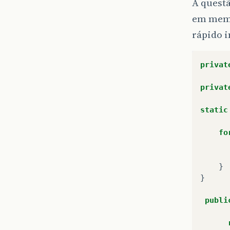
A questã
em memór
rápido 
privat
privat
static
fo
}
}
publi