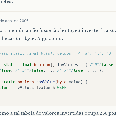
mples.
de ago. de 2006
o a memória não fosse tão lento, eu inverteria a sua
 checar um byte. Algo como:
vate static final byte[] values = { 'a', 'x', 'd',
e
static
final
boolean
[]
invValues
=
{
/*0*/
false
,
/
true
,
/*'b'*/
false
,
...
/*'x'*/
true
,
....
};
static
boolean
hasValue
(
byte
value
)
{
eturn
invValues
[
value
&
0xFF
]
;
mo a tal tabela de valores invertidas ocupa 256 pos