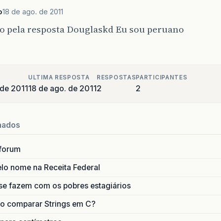
o
18 de ago. de 2011
o pela resposta Douglaskd Eu sou peruano
ULTIMA RESPOSTA
RESPOSTAS
PARTICIPANTES
 de 2011
18 de ago. de 2011
2
2
nados
forum
lo nome na Receita Federal
se fazem com os pobres estagiários
o comparar Strings em C?