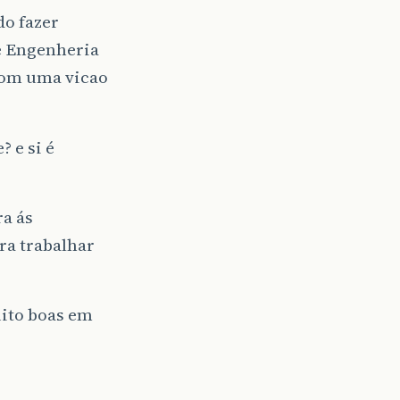
do fazer
e Engenheria
com uma vicao
? e si é
a ás
ra trabalhar
uito boas em