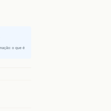
e
amação: o que é