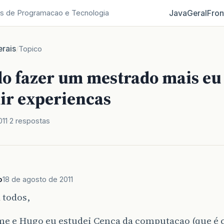
Java
Geral
Fron
s de Programacao e Tecnologia
rais
/
Topico
o fazer um mestrado mais eu
ir experiencas
011
2 respostas
o
18 de agosto de 2011
 todos,
e e Hugo eu estudei Cenca da computacao (que é