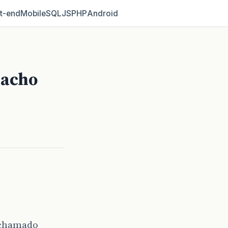
t‑end
Mobile
SQL
JS
PHP
Android
 acho
 chamado