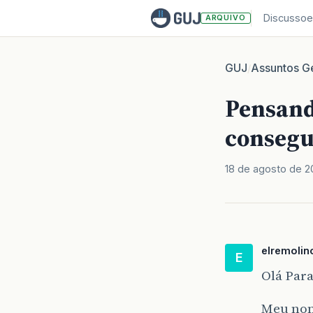
Discussoe
ARQUIVO
GUJ
Assuntos Ge
/
Pensand
consegu
18 de agosto de 2
elremolin
E
Olá Para
Meu nom