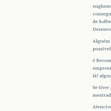
enghene
consegu
de Soft
Desenvo
Alguém f
possivel
é Recom
empresas
lá? algu
Se tiver
mestrad
Atencio