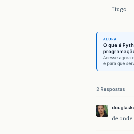
Hugo
ALURA
O que é Pyth
programaçã
Acesse agora o
e para que serv
2 Respostas
douglask
de onde 