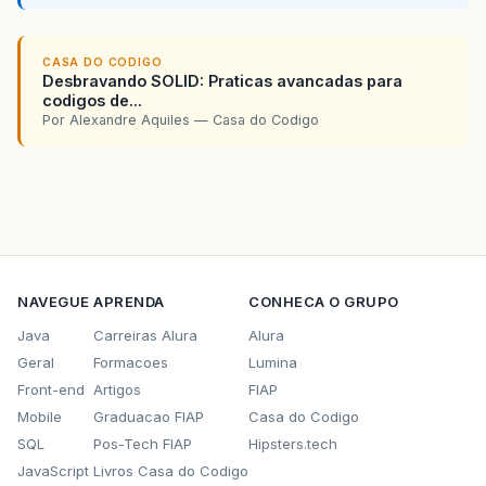
CASA DO CODIGO
Desbravando SOLID: Praticas avancadas para
codigos de...
Por Alexandre Aquiles — Casa do Codigo
NAVEGUE
APRENDA
CONHECA O GRUPO
Java
Carreiras Alura
Alura
Geral
Formacoes
Lumina
Front-end
Artigos
FIAP
Mobile
Graduacao FIAP
Casa do Codigo
SQL
Pos-Tech FIAP
Hipsters.tech
JavaScript
Livros Casa do Codigo