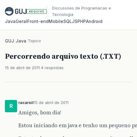
Discussoes de Programacao e
ARQUIVO
Tecnologia
Java
Geral
Front‑end
Mobile
SQL
JS
PHP
Android
GUJ
/
Java
/
Topico
Percorrendo arquivo texto (.TXT)
15 de abril de 2011
4 respostas
racarsil
15 de abril de 2011
R
Amigos, bom dia!
Estou iniciando em java e tenho um pequeno pr