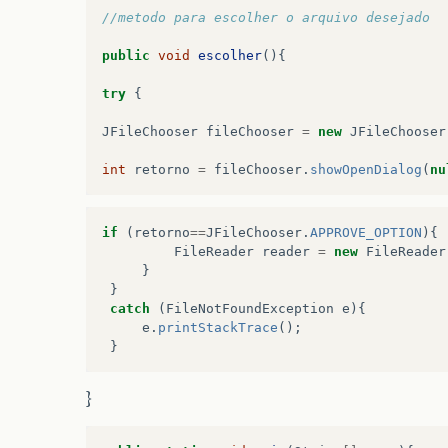
//metodo para escolher o arquivo desejado
public
void
escolher
(){
try
{
JFileChooser
fileChooser
=
new
JFileChooser
int
retorno
=
fileChooser
.
showOpenDialog
(
nu
if
(
retorno
==
JFileChooser
.
APPROVE_OPTION
){
FileReader
reader
=
new
FileReader
}
}
catch
(
FileNotFoundException
e
){
e
.
printStackTrace
();
}
}