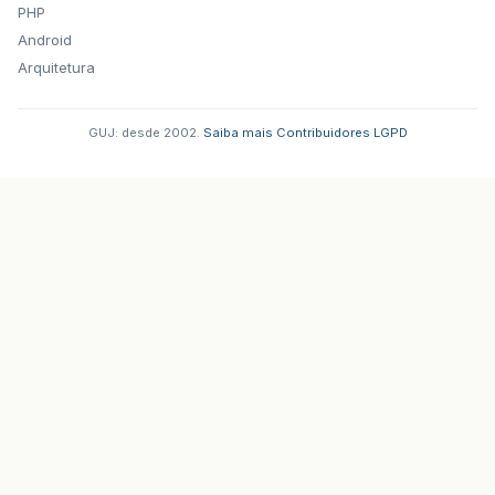
PHP
Android
Arquitetura
GUJ: desde 2002.
·
Saiba mais
·
Contribuidores
·
LGPD