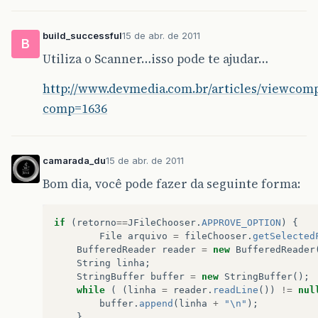
build_successful
15 de abr. de 2011
B
Utiliza o Scanner…isso pode te ajudar…
http://www.devmedia.com.br/articles/viewcomp
comp=1636
camarada_du
15 de abr. de 2011
Bom dia, você pode fazer da seguinte forma:
if
(
retorno
==
JFileChooser
.
APPROVE_OPTION
)
{
File
arquivo
=
fileChooser
.
getSelected
BufferedReader
reader
=
new
BufferedReader
String
linha
;
StringBuffer
buffer
=
new
StringBuffer
();
while
(
(
linha
=
reader
.
readLine
())
!=
nul
buffer
.
append
(
linha
+
"\n"
);
}