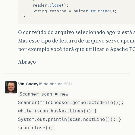
reader
.
close
();
String
retorno
=
buffer
.
toString
();
}
O conteúdo do arquivo selecionado agora está 
Mas esse tipo de leitura de arquivo serve apenas 
por exemplo você terá que utilizar o Apache PO
Abraço
ViniGodoy
15 de abr. de 2011
Scanner scan = new
Scanner(fileChooser.getSelectedFile());
while (scan.hasNextLines()) {
System.out.println(scan.nextLine()); }
scan.close();