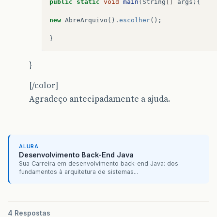
public
static
void
main
(
String
[]
args
){
new
AbreArquivo
().
escolher
();
}
}
[/color]
Agradeço antecipadamente a ajuda.
ALURA
Desenvolvimento Back-End Java
Sua Carreira em desenvolvimento back-end Java: dos
fundamentos à arquitetura de sistemas...
4 Respostas