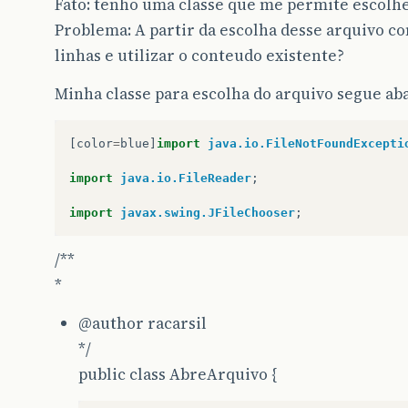
Fato: tenho uma classe que me permite escolhe
Problema: A partir da escolha desse arquivo c
linhas e utilizar o conteudo existente?
Minha classe para escolha do arquivo segue aba
[
color
=
blue
]
import
java.io.FileNotFoundExcepti
import
java.io.FileReader
;
import
javax.swing.JFileChooser
;
/**
*
@author
racarsil
*/
public class AbreArquivo {