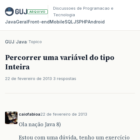
Discussoes de Programacao e
ARQUIVO
Tecnologia
Java
Geral
Front‑end
Mobile
SQL
JS
PHP
Android
GUJ
/
Java
/
Topico
Percorrer uma variável do tipo
Inteira
22 de fevereiro de 2013
3 respostas
caiofabioa
22 de fevereiro de 2013
Ola nação Java 8)
Estou com uma dúvida, tenho um exercício