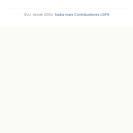
GUJ: desde 2002.
·
Saiba mais
·
Contribuidores
·
LGPD