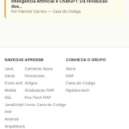
Inteligencia Artificial e ChatGPT: Da revolucao
dos...
Por Fabricio Carraro — Casa do Codigo
NAVEGUE
APRENDA
CONHECA O GRUPO
Java
Carreiras Alura
Alura
Geral
Formacoes
FIAP
Front-end
Artigos
Casa do Codigo
Mobile
Graduacao FIAP
Hipsters.tech
SQL
Pos-Tech FIAP
JavaScript
Livros Casa do Codigo
PHP
Android
Arquitetura