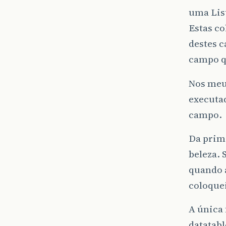
uma Lis
Estas c
destes c
campo q
Nos meu
executad
campo.
Da prime
beleza. 
quando a
coloque
A única 
datatabl