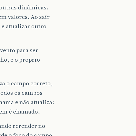
 outras dinâmicas.
m valores. Ao sair
 e atualizar outro
vento para ser
ho, e o proprio
iza o campo correto,
 todos os campos
hama e não atualiza:
nem é chamado.
dando rerender no
rde o foco do campo,