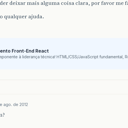
rendered
=
"#{
der deixar mais alguma coisa clara, por favor me 
</
a4j
:
commandLink
>
o qualquer ajuda.
<
br
></
br
><
br
></
br
>
<
h
:
outputText
value
=
ento Front-End React
<
br
></
br
>
mponente à liderança técnica! HTML/CSS/JavaScript fundamental, 
<
h
:
selectOneMenu
value
=
"#{model.monex
disabled
=
"#{monitora
id
=
"txtSituacaoCombo
<
f
:
selectItem
itemLa
<
f
:
selectItems
value
=
"#{monitor
e ago. de 2012
style
=
"white-spa
m?
</
h
:
selectOneMenu
>
<
h
:
inputText
size
=
"1