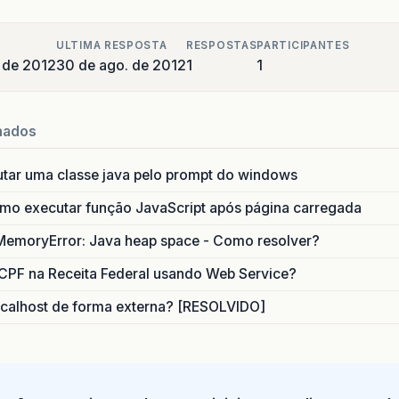
</
rich
:
column
>
ULTIMA RESPOSTA
RESPOSTAS
PARTICIPANTES
 de 2012
30 de ago. de 2012
1
1
<
rich
:
columns
value
=
"#{monit
<
f
:
facet
name
=
"heade
<
h
:
panelGroup
>
nados
<
h
:
outputText
va
style
=
"fo
utar uma classe java pelo prompt do windows
<
br
></
br
>
o executar função JavaScript após página carregada
<
h
:
outputText
va
MemoryError: Java heap space - Como resolver?
style
=
"font-
rendered
=
"#{
CPF na Receita Federal usando Web Service?
<
h
:
inputText
siz
calhost de forma externa? [RESOLVIDO]
disabled
rendered
id
=
"txtL
<
f
:
conv
</
h
:
inputText