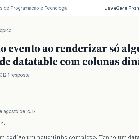
Java
Geral
Fron
s de Programacao e Tecnologia
opico
o evento ao renderizar só al
de datatable com colunas di
012
1 resposta
e agosto de 2012
e,
m código um pouquinho complexo. Tenho um data