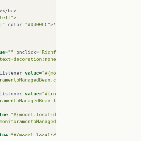
></
br
>
left"
>
1"
color
=
"#0000CC"
>*
Para
inserir
um
comentário
,
<
b
ue
=
""
onclick
=
"Richfaces.showModalPanel('comentari
text-decoration:none;"
reRender
=
"comentariosPanel"
Listener
value
=
"#{model.monexercicio.comentarios}"
ramentoManagedBean.comentarioAtual}"
/>
Listener
value
=
"#{rowLista}"
ramentoManagedBean.localidadePosicao}"
/>
lue
=
"#{model.localidade.nome}"
style
=
"font-family:
monitoramentoManagedBean.instancia.produtoMonitora
lue
=
"#{model.localidade.descricao}"
style
=
"font-fa