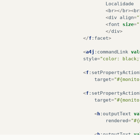
Localidade
<
br
></
br
><
br
<
div
align
=
"
<
font
size
=
"
</
div
>
</
f
:
facet
>
<
a4j
:
commandLink
val
style
=
"color: black;
<
f
:
setPropertyAction
target
=
"#{monito
<
f
:
setPropertyAction
target
=
"#{monito
<
h
:
outputText
va
rendered
=
"#{
<
h
:
outputText
va