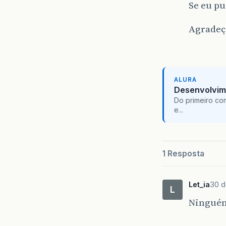
Se eu pu
Agradeç
ALURA
Desenvolvim
Do primeiro co
e...
1 Resposta
Let_ia
30 d
L
Ningué