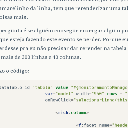
amarelinho da linha, tem que rerenderizar uma tab
oisas mais.
 pergunta é se alguém consegue enxergar algum p
que esteja fazendo este evento se perder. Porque eu
erdesse pra eu não precisar dar rerender na tabela i
 mais de 300 linhas e 40 colunas.
xo o código:
dataTable
id
=
"tabela"
value
=
"#{monitoramentoManage
var
=
"model"
width
=
"950"
rows
=
"
onRowClick
=
"selecionarLinha(this
<
rich
:
column
>
<
f
:
facet
name
=
"heade