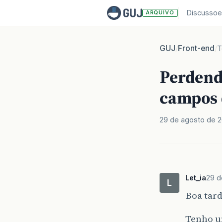
Discussoe
ARQUIVO
GUJ
Front-end
/
/
T
Perdend
campos 
29 de agosto de 2
Let_ia
29 d
L
Boa tard
Tenho u