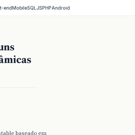
t‑end
Mobile
SQL
JS
PHP
Android
guns
nâmicas
table baseado em