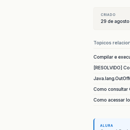
CRIADO
29 de agosto
Topicos relacio
Compilar e exec
[RESOLVIDO] Com
Java.lang.OutOf
Como consultar 
[
b
]
Como acessar lo
ALURA