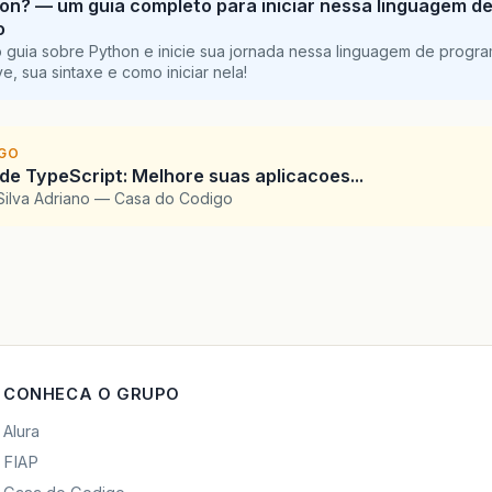
on? — um guia completo para iniciar nessa linguagem d
<
br
></
br
>
o
 guia sobre Python e inicie sua jornada nessa linguagem de progr
<
h
:
outputText
va
e, sua sintaxe e como iniciar nela!
rendered
style
=
"f
/>
<
h
:
inputText
siz
IGO
 de TypeScript: Melhore suas aplicacoes...
rendered
Silva Adriano — Casa do Codigo
id
=
"txtD
<
f
:
conve
</
h
:
inputTex
<
br
></
br
>
<
a4j
:
commandButt
value
=
"D
style
=
"w
CONHECA O GRUPO
reRender
onclick
=
Alura
rendered
FIAP
>