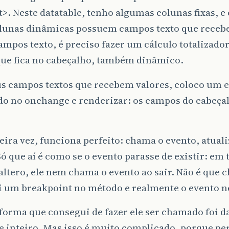
t
>. Neste datatable, tenho algumas colunas fixas, e
olunas dinâmicas possuem campos texto que recebe
ampos texto, é preciso fazer um cálculo totalizador
ue fica no cabeçalho, também dinâmico.
s campos textos que recebem valores, coloco um e
o no onchange e renderizar: os campos do cabeçal
ira vez, funciona perfeito: chama o evento, atual
Só que aí é como se o evento parasse de existir: em
ltero, ele nem chama o evento ao sair. Não é que c
i um breakpoint no método e realmente o evento 
forma que consegui de fazer ele ser chamado foi 
e inteiro. Mas isso é muito complicado, porque pe