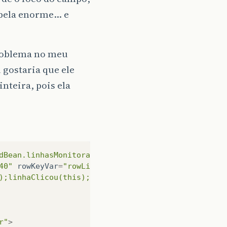
ela enorme... e
roblema no meu
 gostaria que ele
nteira, pois ela
dBean.linhasMonitoramento}"
40"
rowKeyVar
=
"rowLista"
);linhaClicou(this);"
>
r"
>