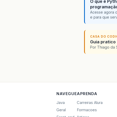
O que é Pyth
programaçã
Acesse agora o
e para que serv
[
b
]
CASA DO COD
Guia pratico
Por Thiago da 
NAVEGUE
APRENDA
Java
Carreiras Alura
Geral
Formacoes