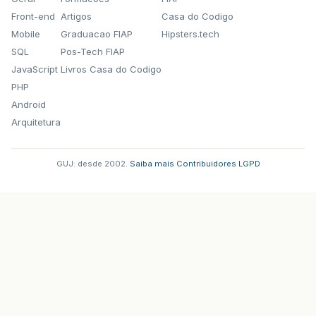
Front-end
Artigos
Casa do Codigo
Mobile
Graduacao FIAP
Hipsters.tech
SQL
Pos-Tech FIAP
JavaScript
Livros Casa do Codigo
PHP
Android
Arquitetura
GUJ: desde 2002.
·
Saiba mais
·
Contribuidores
·
LGPD