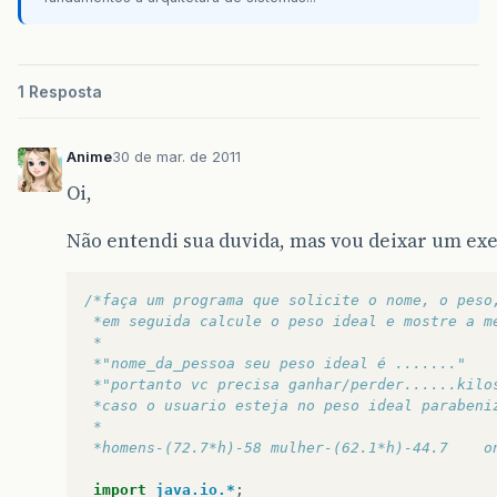
aux
=
JOptionPane
.
showInputDialog
(
maiorIdadePess
();
1 Resposta
pessoasMaiorId
();
}
calcularMdFem
();
Anime
30 de mar. de 2011
}
Oi,
}
Não entendi sua duvida, mas vou deixar um exemp
/*faça um programa que solicite o nome, o peso
 *em seguida calcule o peso ideal e mostre a m
public
void
maiorIdadePess
(){
 *
 *"nome_da_pessoa seu peso ideal é ......."
if
(
id
>
maiorId
)
 *"portanto vc precisa ganhar/perder......kilo
maiorId
=
id
;
 *caso o usuario esteja no peso ideal parabeni
contPessMaiorId
++
;
 *
 *homens-(72.7*h)-58 mulher-(62.1*h)-44.7    o
}
import
java.io.*
;
public
void
calcularMdFem
(){