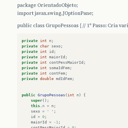
package OrientadoObjeto;
import javax.swing.JOptionPane;
public class GrupoPessoas { // 1º Passo: Cria var
private
int
n
;
private
char
sexo
;
private
int
id
;
private
int
maiorId
;
private
int
contPessMaiorId
;
private
int
somaIdFem
;
private
int
contFem
;
private
double
mdIdFem
;
public
GrupoPessoas
(
int
n
)
{
super
();
this
.
n
=
n
;
sexo
=
' '
;
id
=
0
;
maiorId
=
-
1
;
contPessMaiorId
=
0
;