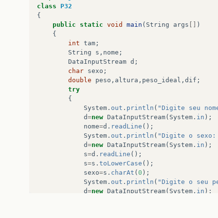
class
P32
{
if
(
sexo
==
'F'
||
sexo
==
'f'
){
public
static
void
main
(
String
args
[]
)
{
somaIdFem
+=
id
;
int
tam
;
contFem
++
;
String
s
,
nome
;
DataInputStream
d
;
}
char
sexo
;
double
peso
,
altura
,
peso_ideal
,
dif
;
mdIdFem
=
somaIdFem
/
(
double
)
contFem
;
try
{
}
System
.
out
.
println
(
"Digite seu nom
d
=
new
DataInputStream
(
System
.
in
);
public
void
pessoasMaiorId
(){
nome
=
d
.
readLine
();
System
.
out
.
println
(
"Digite o sexo:
if
(
id
>
maiorId
)
d
=
new
DataInputStream
(
System
.
in
);
contPessMaiorId
++
;
s
=
d
.
readLine
();
s
=
s
.
toLowerCase
();
}
sexo
=
s
.
charAt
(
0
);
System
.
out
.
println
(
"Digite o seu p
public
void
imprimirRes
(){
d
=
new
DataInputStream
(
System
.
in
);
s
=
d
.
readLine
();
String
saida
=
" Maior idade: "
+
maiorId
peso
=
Double
.
parseDouble
(
s
);
" \n "
+
" Quantidade de pessoas c