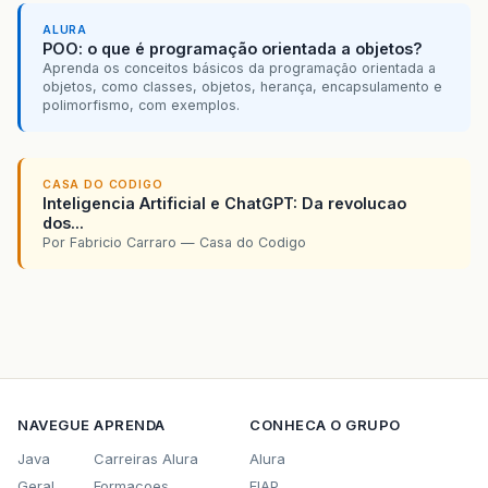
System
.
out
.
print
(
" engorda
ALURA
}
POO: o que é programação orientada a objetos?
else
Aprenda os conceitos básicos da programação orientada a
{
objetos, como classes, objetos, herança, encapsulamento e
dif
=
peso
-
peso_ideal
;
polimorfismo, com exemplos.
System
.
out
.
print
(
" emagrec
}
}
else
CASA DO CODIGO
{
Inteligencia Artificial e ChatGPT: Da revolucao
System
.
out
.
println
(
"Sexo i
dos...
}
Por Fabricio Carraro — Casa do Codigo
}
catch
(
IOException
e
)
{
System
.
out
.
println
(
"erro na 
}
catch
(
NumberFormatException
e
)
{
System
.
out
.
println
(
"numero i
NAVEGUE
APRENDA
}
CONHECA O GRUPO
Java
Carreiras Alura
Alura
}
Geral
Formacoes
FIAP
}