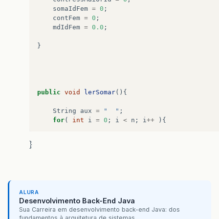
somaIdFem
=
0
;
contFem
=
0
;
mdIdFem
=
0.0
;
}
public
void
lerSomar
(){
String
aux
=
"  "
;
for
(
int
i
=
0
;
i
<
n
;
i
++
){
aux
=
JOptionPane
.
showInputDialog
(
null
}
sexo
=
aux
.
charAt
(
0
);
while
(
sexo
!=
'M'
&&
sexo
!=
'F'
){
JOptionPane
.
showMessageDialog
(
null
ALURA
Desenvolvimento Back-End Java
id
=
Integer
.
parseInt
(
JOptionPane
.
Sua Carreira em desenvolvimento back-end Java: dos
sexo
=
aux
.
charAt
(
0
);
fundamentos à arquitetura de sistemas...