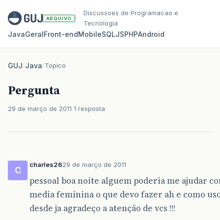
Discussoes de Programacao e
ARQUIVO
Tecnologia
Java
Geral
Front‑end
Mobile
SQL
JS
PHP
Android
GUJ
/
Java
/
Topico
Pergunta
29 de março de 2011
1 resposta
charles26
29 de março de 2011
C
pessoal boa noite alguem poderia me ajudar com
media feminina o que devo fazer ah e como uso 
desde ja agradeço a atenção de vcs !!!