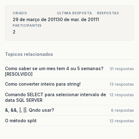
System
.
out
.
println
(
"Digite a sua a
JOptionPane
.
showMessageDialog
(
null
,
saida
)
d
=
new
DataInputStream
(
System
.
in
);
s
=
d
.
readLine
();
}
CRIADO
ULTIMA RESPOSTA
RESPOSTAS
altura
=
Double
.
parseDouble
(
s
);
29 de março de 2011
30 de mar. de 2011
1
if
((
sexo
==
'm'
)
||
(
sexo
==
'f'
))
PARTICIPANTES
{
2
System
.
out
.
println
(
"Nome: "
+
no
System
.
out
.
println
(
"Sexo: "
+
se
System
.
out
.
println
(
"Altura: "
+
System
.
out
.
println
(
"Peso atual
Topicos relacionados
System
.
out
.
print
(
"Peso ideal "
if
(
sexo
==
'm'
)
Como saber se um mes tem 4 ou 5 semanas?
31 respostas
{
[RESOLVIDO]
peso_ideal
=
(
72.7
*
altura
)
-
5
}
Como converter inteiro para string!
13 respostas
else
Comando SELECT para selecionar intervalo de
12 respostas
{
data SQL SERVER
peso_ideal
=
(
62.1
*
altura
)
-
4
}
&, &&, |, ||. Qndo usar?
6 respostas
peso_ideal
=
Math
.
ceil
(
peso_idea
System
.
out
.
print
(
peso_ideal
+
" 
O método split
12 respostas
if
(
peso_ideal
>
peso
)
{
dif
=
peso_ideal
-
peso
;