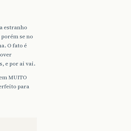
ha estranho
) porém se no
a. O fato é
rover
 e por ai vai.
 tem MUITO
rfeito para