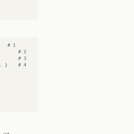
  # 1

      # 2

      # 3

 }    # 4
