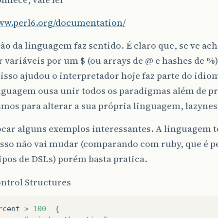
www.perl6.org/documentation/
ão da linguagem faz sentido. É claro que, se vc ac
 variáveis por um $ (ou arrays de @ e hashes de %
isso ajudou o interpretador hoje faz parte do idiom
inguagem ousa unir todos os paradigmas além de p
os para alterar a sua própria linguagem, lazyness,
ocar alguns exemplos interessantes. A linguagem
isso não vai mudar (comparando com ruby, que é pe
ipos de DSLs) porém basta pratica.
ntrol Structures
rcent
>
100
{