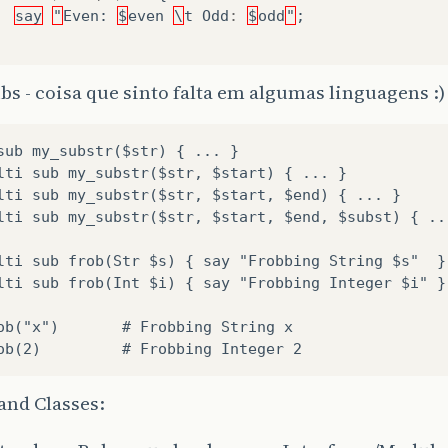
say
"
Even
:
$
even
\
t
Odd
:
$
odd
"
;
bs - coisa que sinto falta em algumas linguagens :)
sub my_substr($str) { ... }                        
lti sub my_substr($str, $start) { ... }            
lti sub my_substr($str, $start, $end) { ... }      
lti sub my_substr($str, $start, $end, $subst) { ...
lti sub frob(Str $s) { say "Frobbing String $s"  }

lti sub frob(Int $i) { say "Frobbing Integer $i" }

ob("x")       # Frobbing String x

and Classes: