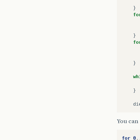
}
fo
}
fo
}
wh
}
di
You can 
for
0
.