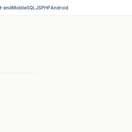
t‑end
Mobile
SQL
JS
PHP
Android