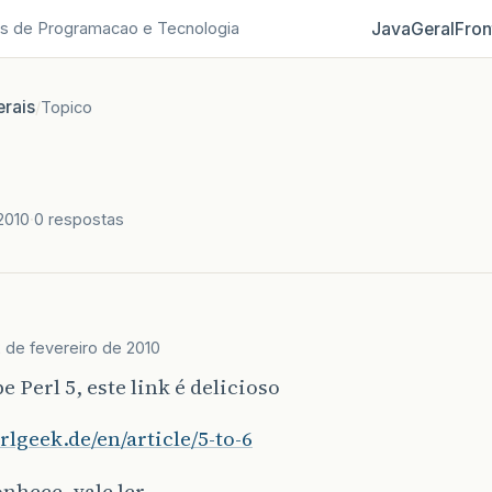
Java
Geral
Fron
s de Programacao e Tecnologia
rais
/
Topico
2010
0 respostas
 de fevereiro de 2010
be Perl 5, este link é delicioso
erlgeek.de/en/article/5-to-6
nhece, vale ler