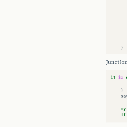
}
Junction
if
$x
}
sa
my
if