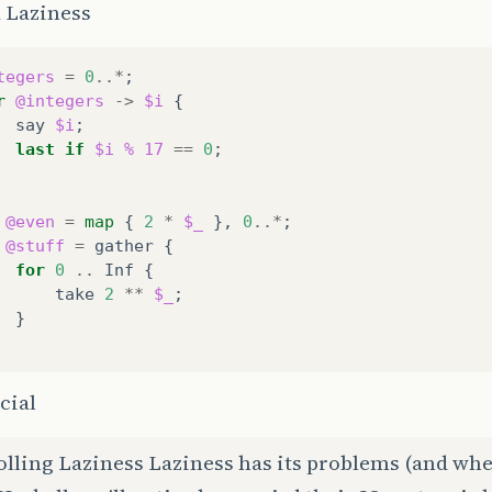
a Laziness
tegers
=
0
..*
;
r
@integers
->
$i
{
say
$i
;
last
if
$i
%
17
==
0
;
@even
=
map
{
2
*
$_
},
0
..*
;
@stuff
=
gather
{
for
0
..
Inf
{
take
2
**
$_
;
}
cial
lling Laziness Laziness has its problems (and whe