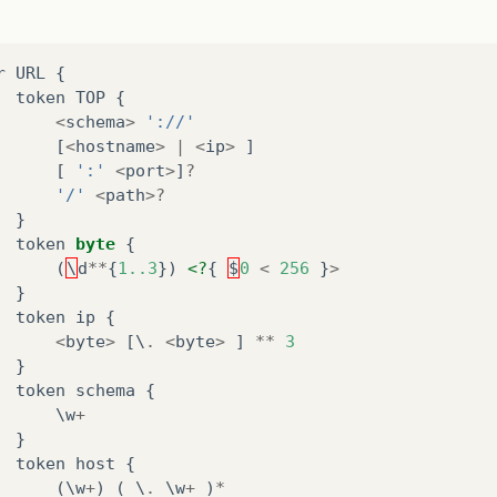
r
URL
{
token
TOP
{
<
schema
>
'://'
[
<
hostname
>
|
<
ip
>
]
[
':'
<
port
>
]
?
'/'
<
path
>?
}
token
byte
{
(
\
d
**
{
1..3
})
<?
{
$
0
<
256
}
>
}
token
ip
{
<
byte
>
[
\
.
<
byte
>
]
**
3
}
token
schema
{
\w
+
}
token
host
{
(
\w
+
)
(
\
.
\w
+
)
*