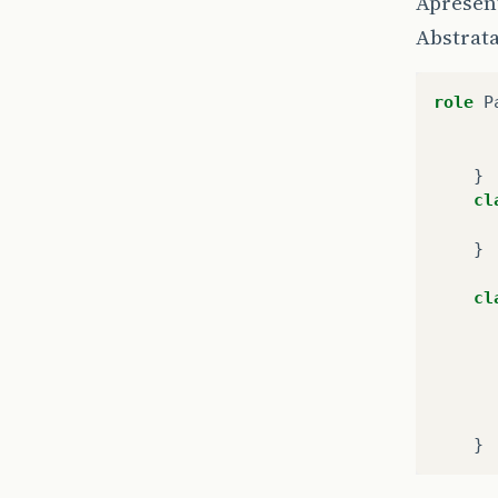
Apresen
Abstrat
role
P
    }

cl
    }

cl
       