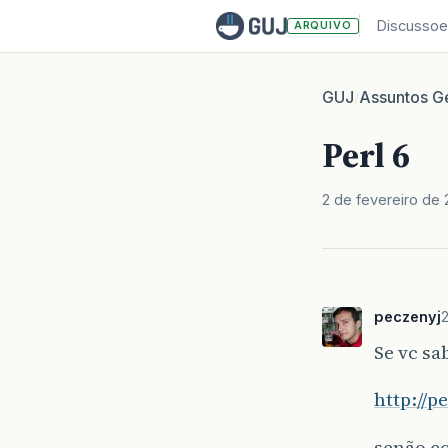
Discussoe
ARQUIVO
GUJ
Assuntos Ge
/
Perl 6
2 de fevereiro de 
peczenyj
2
Se vc sa
http://p
senão co