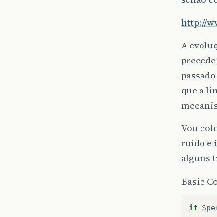
http://
A evoluç
preceder
passado 
que a l
mecanism
Vou col
ruído e 
alguns t
Basic Co
if
$
pe