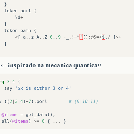
}
token
port
{
\d
+
}
token
path
{
<
[
a
..
z
A
..
Z
0.
.
9
-
_
.!~*
'
()
:@&=+
$
,
/
]
>+
}
s -
inspirado na mecanica quantica
!!
eq
3
|
4
{
say
'$x is either 3 or 4'
y
((
2
|
3
|
4
)
+
7
)
.
perl
# (9|10|11)
@items
=
get_data
();
all
(
@items
)
>=
0
{
...
}