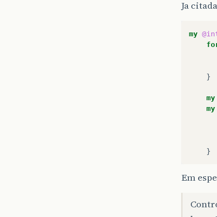
Ja citad
my
@in
fo
}
my
my
}
Em espe
Contro