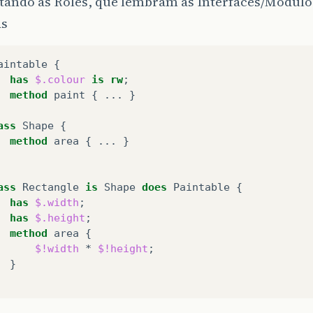
tando as Roles, que lembram as Interfaces/Modulo
as
aintable
 {

has
$.colour
is
rw
;

method
paint
 { ... }

ass
Shape
 {

method
area
 { ... }

ass
Rectangle
is
Shape
does
Paintable
 {

has
$.width
;

has
$.height
;

method
area
 {

$!width
 * 
$!height
;

 }
