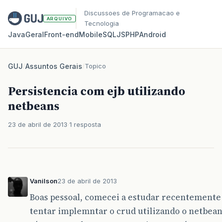
Discussoes de Programacao e
ARQUIVO
Tecnologia
Java
Geral
Front‑end
Mobile
SQL
JS
PHP
Android
GUJ
/
Assuntos Gerais
/
Topico
Persistencia com ejb utilizando
netbeans
23 de abril de 2013
1 resposta
Vanilson
23 de abril de 2013
Boas pessoal, comecei a estudar recentemente 
tentar implemntar o crud utilizando o netbeans