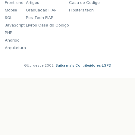
Front-end
Artigos
Casa do Codigo
Mobile
Graduacao FIAP
Hipsters.tech
SQL
Pos-Tech FIAP
JavaScript
Livros Casa do Codigo
PHP
Android
Arquitetura
GUJ: desde 2002.
·
Saiba mais
·
Contribuidores
·
LGPD