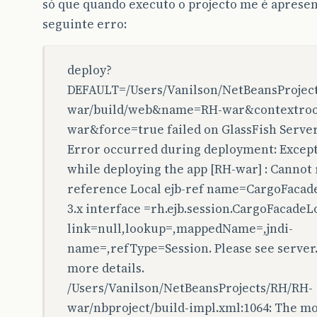
só que quando executo o projecto me é aprese
seguinte erro:
deploy?
DEFAULT=/Users/Vanilson/NetBeansProjec
war/build/web&name=RH-war&contextroo
war&force=true failed on GlassFish Server 
Error occurred during deployment: Excep
while deploying the app [RH-war] : Cannot
reference Local ejb-ref name=CargoFacad
3.x interface =rh.ejb.session.CargoFacadeLo
link=null,lookup=,mappedName=,jndi-
name=,refType=Session. Please see server.
more details.
/Users/Vanilson/NetBeansProjects/RH/RH-
war/nbproject/build-impl.xml:1064: The m