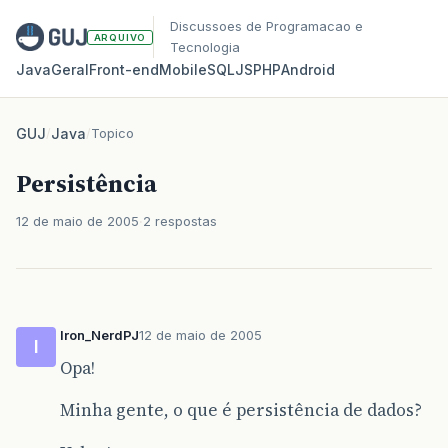
Discussoes de Programacao e
ARQUIVO
Tecnologia
Java
Geral
Front‑end
Mobile
SQL
JS
PHP
Android
GUJ
/
Java
/
Topico
Persistência
12 de maio de 2005
2 respostas
Iron_NerdPJ
12 de maio de 2005
I
Opa!
Minha gente, o que é persistência de dados?