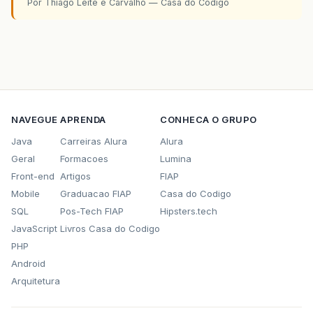
Por Thiago Leite e Carvalho — Casa do Codigo
NAVEGUE
APRENDA
CONHECA O GRUPO
Java
Carreiras Alura
Alura
Geral
Formacoes
Lumina
Front-end
Artigos
FIAP
Mobile
Graduacao FIAP
Casa do Codigo
SQL
Pos-Tech FIAP
Hipsters.tech
JavaScript
Livros Casa do Codigo
PHP
Android
Arquitetura