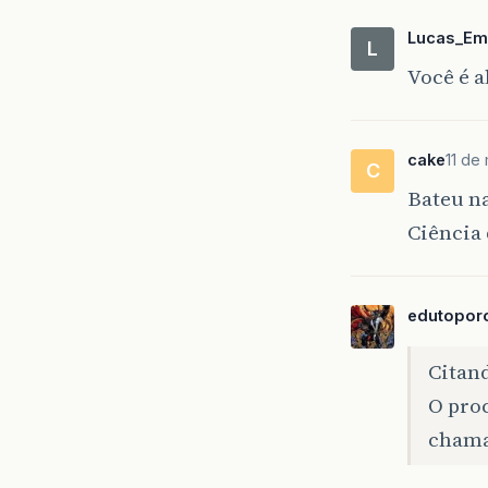
Lucas_Em
L
Você é a
cake
11 de
C
Bateu n
Ciência
edutopor
Citand
O pro
chama