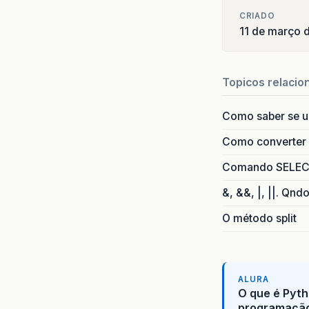
CRIADO
11 de março 
Topicos relacio
Como saber se 
Como converter i
Comando SELECT 
&, &&, |, ||. Qnd
O método split
ALURA
O que é Pyth
programaçã