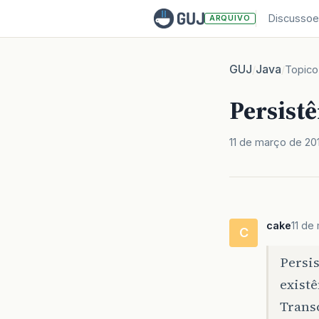
Discussoe
ARQUIVO
GUJ
Java
/
/
Topico
Persist
11 de março de 201
cake
11 de
C
Persis
existê
Transc