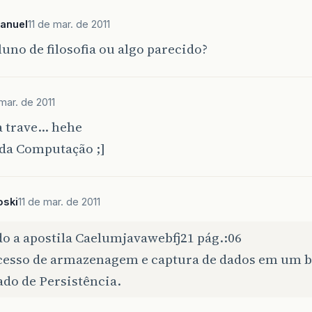
anuel
11 de mar. de 2011
luno de filosofia ou algo parecido?
 mar. de 2011
a trave… hehe
 da Computação ;]
oski
11 de mar. de 2011
o a apostila Caelumjavawebfj21 pág.:06
cesso de armazenagem e captura de dados em um b
do de Persistência.