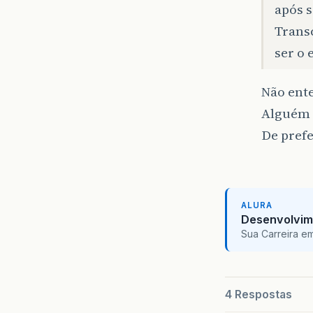
após s
Transc
ser o 
Não ent
Alguém 
De pref
ALURA
Desenvolvim
Sua Carreira e
4 Respostas