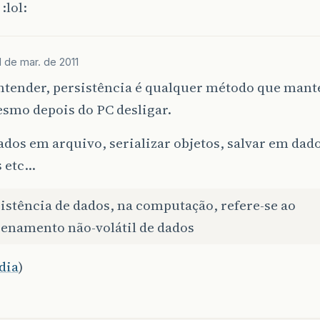
:lol:
1 de mar. de 2011
entender, persistência é qualquer método que man
smo depois do PC desligar.
ados em arquivo, serializar objetos, salvar em da
s etc…
istência de dados, na computação, refere-se ao
enamento não-volátil de dados
dia
)