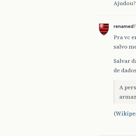
Ajudou? 
renamed
1
Pra vc 
salvo me
Salvar d
de dado
A pers
armaz
(
Wikipe