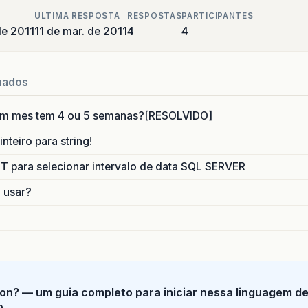
ULTIMA RESPOSTA
RESPOSTAS
PARTICIPANTES
de 2011
11 de mar. de 2011
4
4
nados
um mes tem 4 ou 5 semanas?[RESOLVIDO]
nteiro para string!
para selecionar intervalo de data SQL SERVER
o usar?
on? — um guia completo para iniciar nessa linguagem d
o