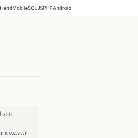
t‑end
Mobile
SQL
JS
PHP
Android
l sua
 a existir