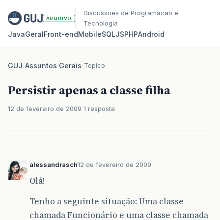
Discussoes de Programacao e
ARQUIVO
Tecnologia
Java
Geral
Front‑end
Mobile
SQL
JS
PHP
Android
GUJ
/
Assuntos Gerais
/
Topico
Persistir apenas a classe filha
12 de fevereiro de 2009
1 resposta
alessandrasch
12 de fevereiro de 2009
Olá!
Tenho a seguinte situação: Uma classe
chamada Funcionário e uma classe chamada