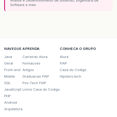
Analise e Desenvolvimento de Sistemas, Engenharia de
Software e mais
NAVEGUE
APRENDA
CONHECA O GRUPO
Java
Carreiras Alura
Alura
Geral
Formacoes
FIAP
Front-end
Artigos
Casa do Codigo
Mobile
Graduacao FIAP
Hipsters.tech
SQL
Pos-Tech FIAP
JavaScript
Livros Casa do Codigo
PHP
Android
Arquitetura