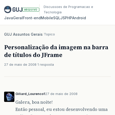
Discussoes de Programacao e
ARQUIVO
Tecnologia
Java
Geral
Front‑end
Mobile
SQL
JS
PHP
Android
GUJ
/
Assuntos Gerais
/
Topico
Personalização da imagem na barra
de títulos do JFrame
27 de maio de 2008
1 resposta
Giliard_Lourenco1
27 de maio de 2008
Galera, boa noite!
Então pessoal, eu estou desenvolvendo uma