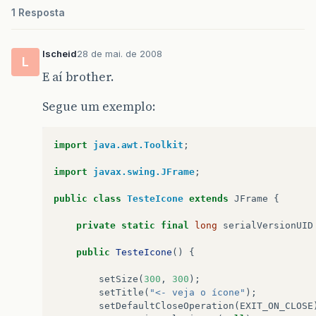
1 Resposta
lscheid
28 de mai. de 2008
L
E aí brother.
Segue um exemplo:
import
java.awt.Toolkit
;
import
javax.swing.JFrame
;
public
class
TesteIcone
extends
JFrame
{
private
static
final
long
serialVersionUID
public
TesteIcone
()
{
setSize
(
300
,
300
);
setTitle
(
"<- veja o ícone"
);
setDefaultCloseOperation
(
EXIT_ON_CLOSE