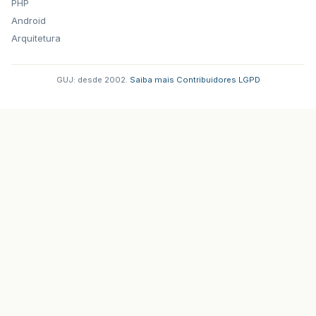
PHP
Android
Arquitetura
GUJ: desde 2002.
·
Saiba mais
·
Contribuidores
·
LGPD