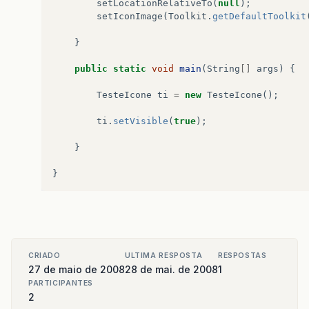
setLocationRelativeTo
(
null
);
setIconImage
(
Toolkit
.
getDefaultToolkit
}
public
static
void
main
(
String
[]
args
)
{
TesteIcone
ti
=
new
TesteIcone
();
ti
.
setVisible
(
true
);
}
}
CRIADO
ULTIMA RESPOSTA
RESPOSTAS
27 de maio de 2008
28 de mai. de 2008
1
PARTICIPANTES
2