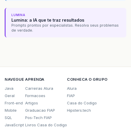
LUMINA
Lumina: a IA que te traz resultados
Prompts prontos por especialistas. Resolva seus problemas
de verdade.
NAVEGUE
APRENDA
CONHECA O GRUPO
Java
Carreiras Alura
Alura
Geral
Formacoes
FIAP
Front-end
Artigos
Casa do Codigo
Mobile
Graduacao FIAP
Hipsters.tech
SQL
Pos-Tech FIAP
JavaScript
Livros Casa do Codigo