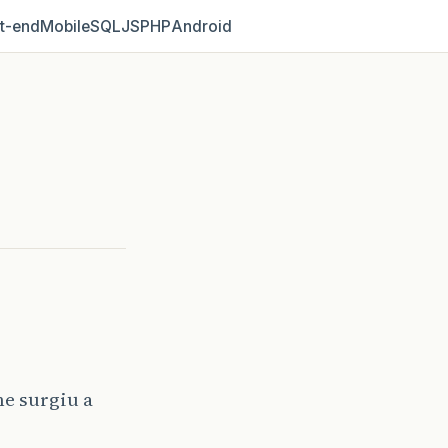
t‑end
Mobile
SQL
JS
PHP
Android
e surgiu a