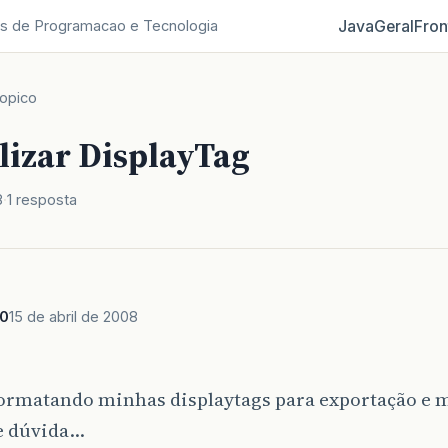
Java
Geral
Fron
s de Programacao e Tecnologia
opico
lizar DisplayTag
8
1 resposta
s0
15 de abril de 2008
formatando minhas displaytags para exportação e m
e dúvida…