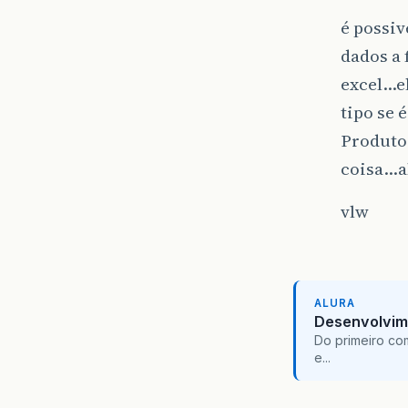
é possiv
dados a 
excel…el
tipo se 
Produtos
coisa…al
vlw
ALURA
Desenvolvim
Do primeiro co
e...