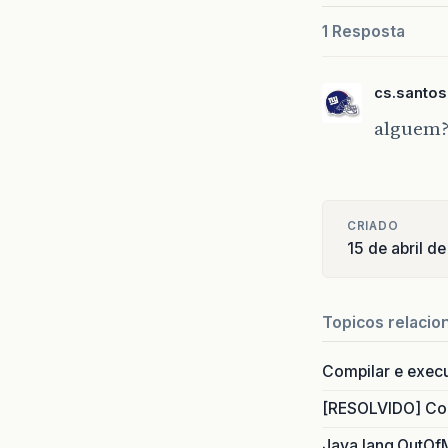
1 Resposta
cs.santo
alguem
CRIADO
15 de abril d
Topicos relacio
Compilar e exec
[RESOLVIDO] Com
Java.lang.OutOf