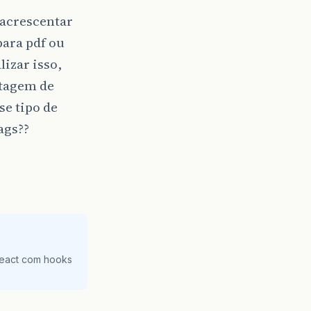
o acrescentar
para pdf ou
lizar isso,
stagem de
se tipo de
ags??
React com hooks