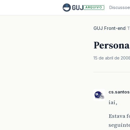
Discussoe
ARQUIVO
GUJ
Front-end
/
/
T
Persona
15 de abril de 200
cs.santo
iai,
Estava 
seguint