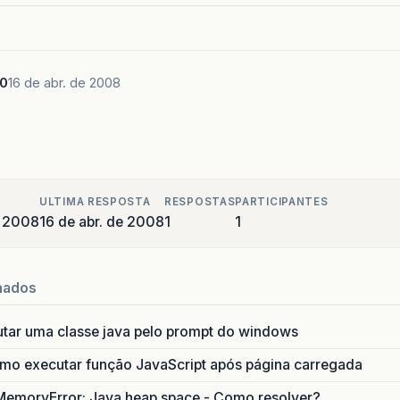
s0
16 de abr. de 2008
?
ULTIMA RESPOSTA
RESPOSTAS
PARTICIPANTES
e 2008
16 de abr. de 2008
1
1
nados
utar uma classe java pelo prompt do windows
o executar função JavaScript após página carregada
MemoryError: Java heap space - Como resolver?