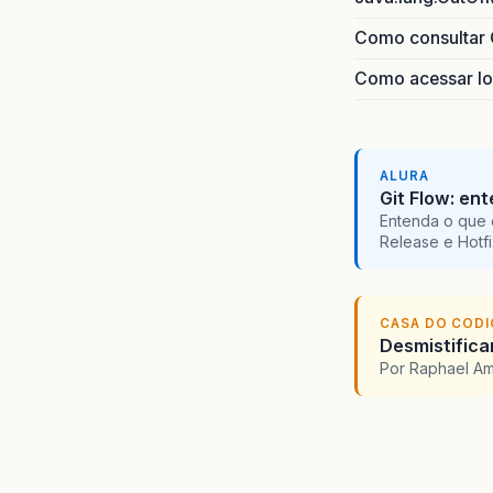
Como consultar 
Como acessar lo
ALURA
Git Flow: en
Entenda o que 
Release e Hotf
CASA DO COD
Desmistifica
Por Raphael A