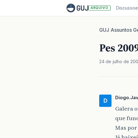
Discussoe
ARQUIVO
GUJ
Assuntos Ge
/
Pes 200
24 de julho de 20
Diogo.Ja
D
Galera o
que fun
Mas por 
Já baix