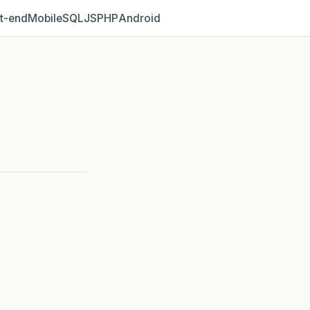
t‑end
Mobile
SQL
JS
PHP
Android