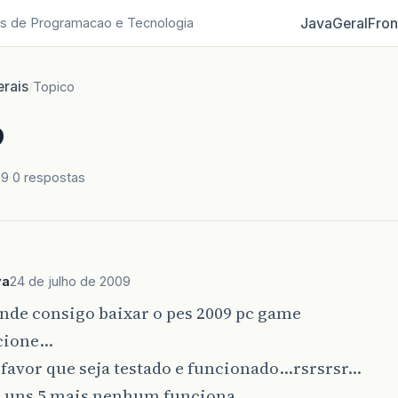
Java
Geral
Fron
s de Programacao e Tecnologia
rais
/
Topico
9
09
0 respostas
va
24 de julho de 2009
nde consigo baixar o pes 2009 pc game
cione…
favor que seja testado e funcionado…rsrsrsr…
ei uns 5 mais nenhum funciona…